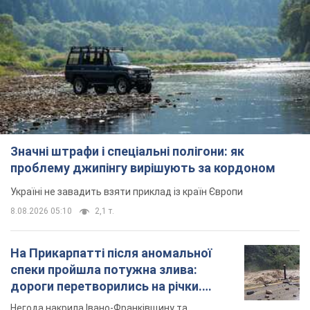
Значні штрафи і спеціальні полігони: як
проблему джипінгу вирішують за кордоном
Україні не завадить взяти приклад із країн Європи
8.08.2026 05:10
2,1 т.
На Прикарпатті після аномальної
спеки пройшла потужна злива:
дороги перетворились на річки.
Відео
Негода накрила Івано-Франківщину та