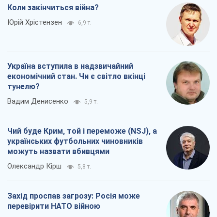
Коли закінчиться війна?
Юрій Хрістензен
6,9 т.
Україна вступила в надзвичайний
економічний стан. Чи є світло вкінці
тунелю?
Вадим Денисенко
5,9 т.
Чий буде Крим, той і переможе (NSJ), а
українських футбольних чиновників
можуть назвати вбивцями
Олександр Кірш
5,8 т.
Захід проспав загрозу: Росія може
перевірити НАТО війною