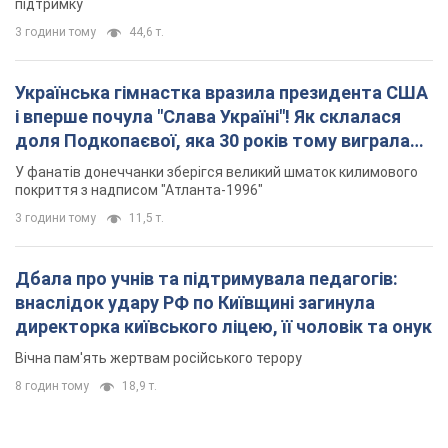
підтримку
3 години тому
44,6 т.
Українська гімнастка вразила президента США
і вперше почула "Слава Україні"! Як склалася
доля Подкопаєвої, яка 30 років тому виграла
"золото" Олімпіади
У фанатів донеччанки зберігся великий шматок килимового
покриття з надписом "Атланта-1996"
3 години тому
11,5 т.
Дбала про учнів та підтримувала педагогів:
внаслідок удару РФ по Київщині загинула
директорка київського ліцею, її чоловік та онук
Вічна пам'ять жертвам російського терору
8 годин тому
18,9 т.