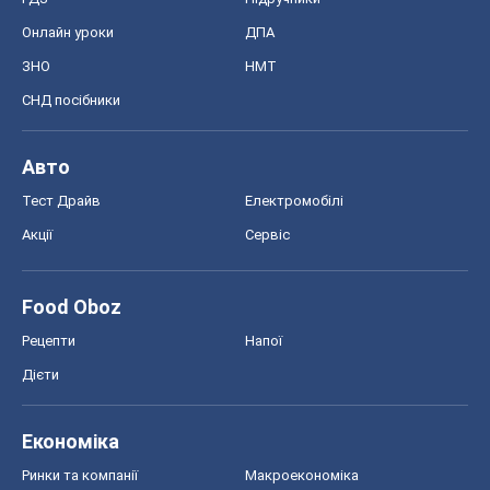
Онлайн уроки
ДПА
ЗНО
НМТ
СНД посібники
Авто
Тест Драйв
Електромобілі
Акції
Сервіс
Food Oboz
Рецепти
Напої
Дієти
Економіка
Ринки та компанії
Макроекономіка