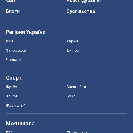
Світ
Розслідування
Блоги
Суспільство
Регіони України
Київ
Харків
Запоріжжя
Дніпро
Черкаси
Спорт
Футбол
Баскетбол
Хокей
Бокс
Формула-1
Моя школа
ГДЗ
Підручники