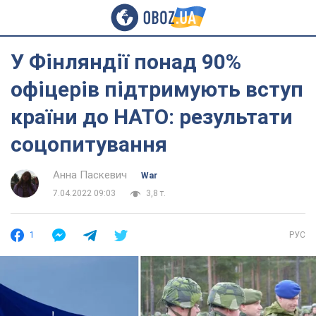
У Фінляндії понад 90%
офіцерів підтримують вступ
країни до НАТО: результати
соцопитування
Анна Паскевич
War
7.04.2022 09:03
3,8 т.
1
РУС