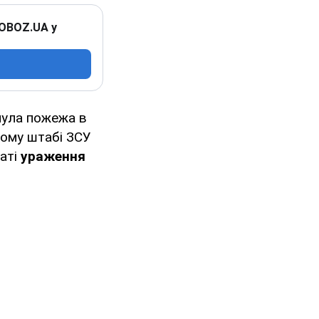
 OBOZ.UA у
нула пожежа в
ному штабі ЗСУ
аті
ураження