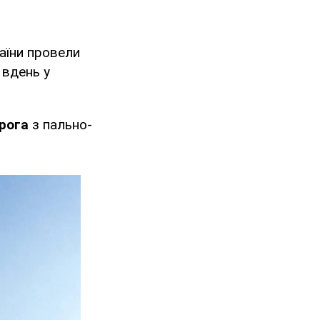
раїни провели
 вдень у
рога
з пально-