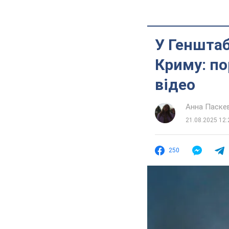
У Генштаб
Криму: по
відео
Анна Паске
21.08.2025 12:
250