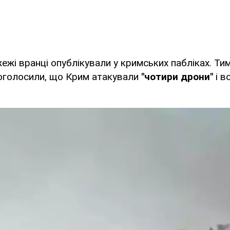
жежі вранці опублікували у кримських пабліках. Ти
оголосили, що Крим атакували
"чотири дрони"
і в