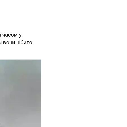
м часом у
сі вони нібито