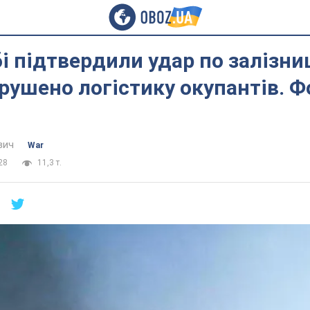
і підтвердили удар по залізниц
рушено логістику окупантів. Ф
вич
War
28
11,3 т.