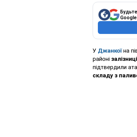
Будьте
Google
У
Джанкої
на пі
районі
залізниці
підтвердили ата
складу з пали