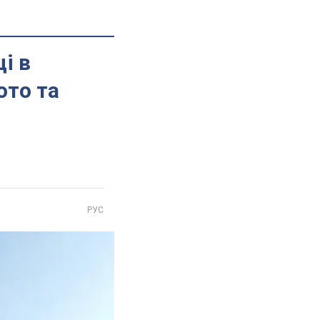
і в
ото та
РУС