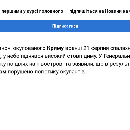
 першими у курсі головного — підпишіться на Новини на
Підписатися
вночі окупованого
Криму
вранці 21 серпня спалах
,
у небо піднявся високий стовп диму. У Генераль
ку по цілях на півострові та заявили, що в результ
вом
порушено логістику окупантів.