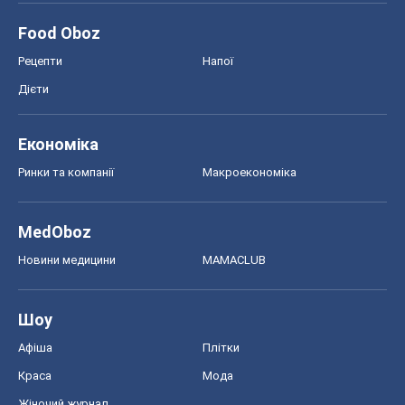
Food Oboz
Рецепти
Напої
Дієти
Економіка
Ринки та компанії
Макроекономіка
MedOboz
Новини медицини
MAMACLUB
Шоу
Афіша
Плітки
Краса
Мода
Жіночий журнал