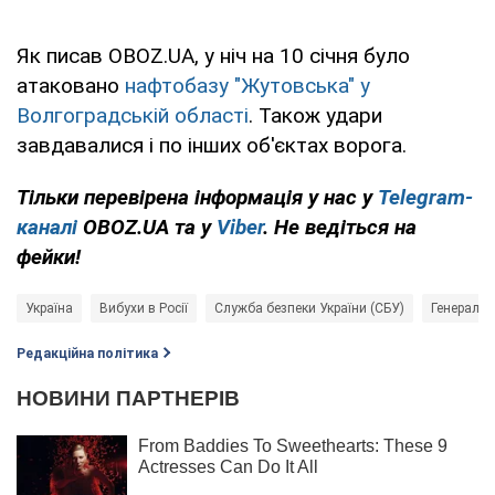
Як писав OBOZ.UA, у ніч на 10 січня було
атаковано
нафтобазу "Жутовська" у
Волгоградській області
. Також удари
завдавалися і по інших об'єктах ворога.
Тільки перевірена інформація у нас у
Telegram-
каналі
OBOZ.UA та у
Viber
. Не ведіться на
фейки!
Україна
Вибухи в Росії
Служба безпеки України (СБУ)
Генераль
Редакційна політика