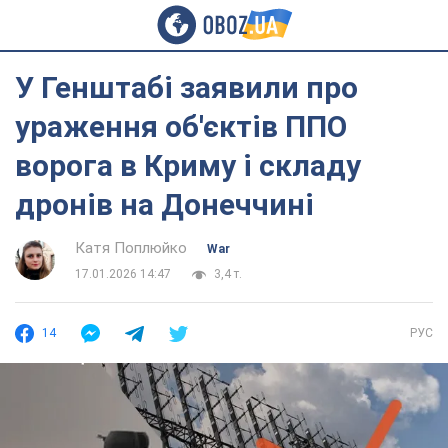
У Генштабі заявили про
ураження об'єктів ППО
ворога в Криму і складу
дронів на Донеччині
Катя Поплюйко
War
17.01.2026 14:47
3,4 т.
14
РУС