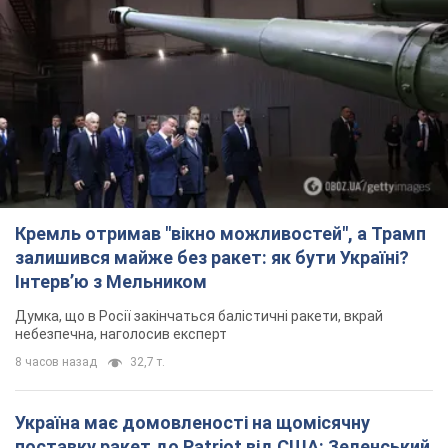
Кремль отримав "вікно можливостей", а Трамп
залишився майже без ракет: як бути Україні?
Інтерв’ю з Мельником
Думка, що в Росії закінчаться балістичні ракети, вкрай
небезпечна, наголосив експерт
8 часов назад
32,7 т.
Україна має домовленості на щомісячну
поставку ракет до Patriot від США: Зеленський