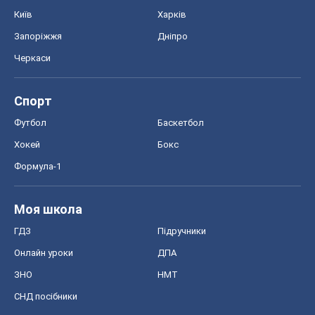
Київ
Харків
Запоріжжя
Дніпро
Черкаси
Спорт
Футбол
Баскетбол
Хокей
Бокс
Формула-1
Моя школа
ГДЗ
Підручники
Онлайн уроки
ДПА
ЗНО
НМТ
СНД посібники