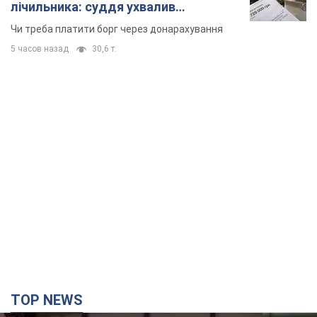
лічильника: суддя ухвалив
неочікуване рішення
Чи треба платити борг через донарахування
5 часов назад
30,6 т.
TOP NEWS