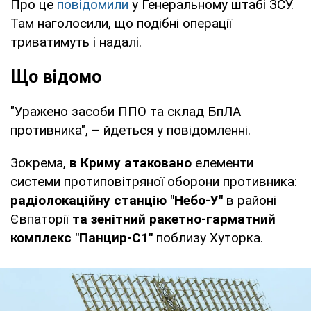
Про це
повідомили
у Генеральному штабі ЗСУ.
Там наголосили, що подібні операції
триватимуть і надалі.
Що відомо
"Уражено засоби ППО та склад БпЛА
противника", – йдеться у повідомленні.
Зокрема,
в Криму атаковано
елементи
системи протиповітряної оборони противника:
радіолокаційну станцію "Небо-У"
в районі
Євпаторії
та зенітний ракетно-гарматний
комплекс "Панцир-С1"
поблизу Хуторка.