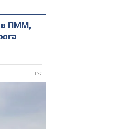
ів ПММ,
рога
РУС