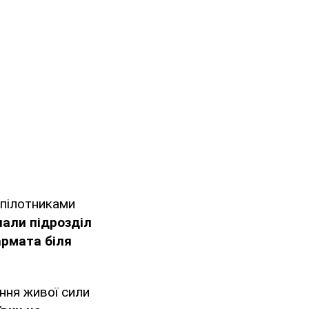
зпілотниками
нали підрозділ
гармата
біля
ння живої сили