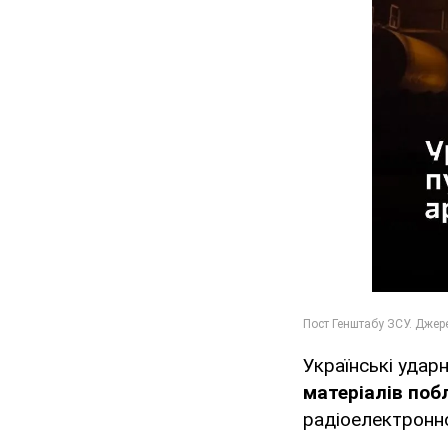
Українські удар
матеріалів поб
радіоелектронно