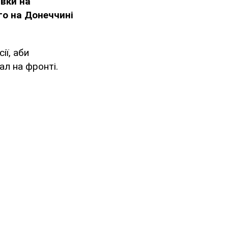
вки на
го на Донеччині
ії, аби
ал на фронті.