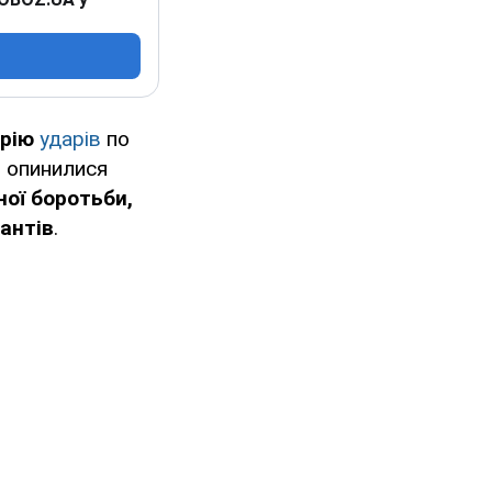
ерію
ударів
по
я опинилися
ної боротьби,
пантів
.