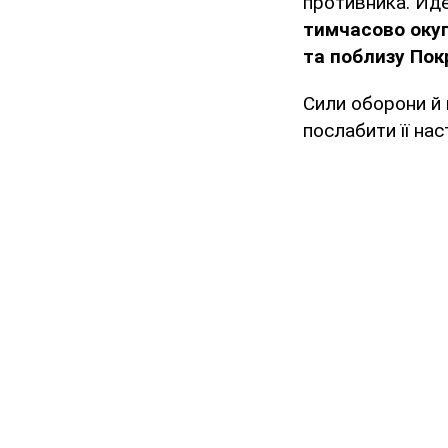
противника. Йде
тимчасово окуп
та поблизу Пок
Сили оборони й 
послабити її на