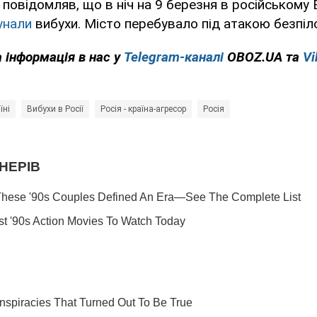
повідомляв, що в ніч на 9 березня в російському
унали
вибухи. Місто перебувало під атакою безпіло
 інформація в нас у
Telegram-каналі
OBOZ.UA та
Vi
їні
Вибухи в Росії
Росія - країна-агресор
Росія