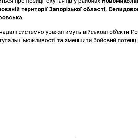
ться про позиції окупантів у районах
Новомиколаї
ованій території Запорізької області, Селидово
ровська
.
надалі системно уражатимуть військові об’єкти Рос
ступальні можливості та зменшити бойовий потенці