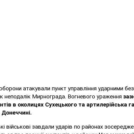
 оборони атакували пункт управління ударними бе
ьк неподалік Мирнограда. Вогневого ураження
заз
антів в околицях Сухецького та артилерійська 
 Донеччині.
кі військові завдали ударів по районах зосередже