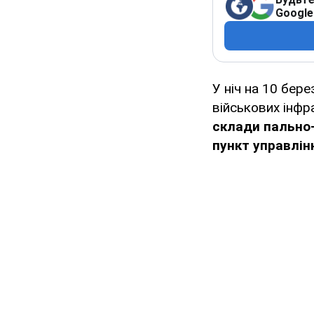
Google
У ніч на 10 бер
військових інфр
склади пально-
пункт управлін