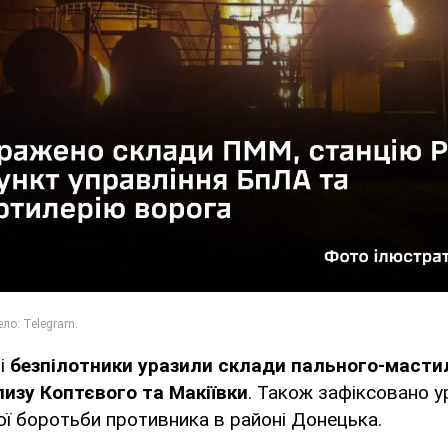
ні
безпілотники уразили склади пального-масти
лизу Коптєвого та Макіївки
. Також зафіксовано у
ї боротьби противника в районі Донецька.