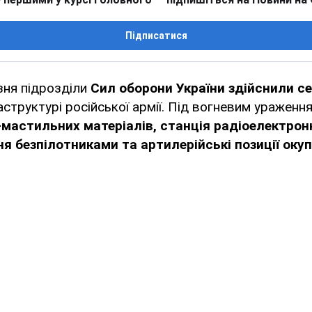
Підписатися
езня підрозділи
Сил оборони України здійснили с
аструктурі російської армії. Під вогневим ураженн
мастильних матеріалів, станція радіоелектрон
ня безпілотниками та артилерійські позиції оку