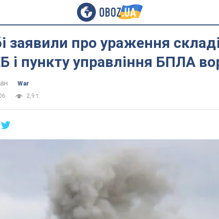
і заявили про ураження склад
ЕБ і пункту управління БПЛА во
ан
War
06
2,9 т.