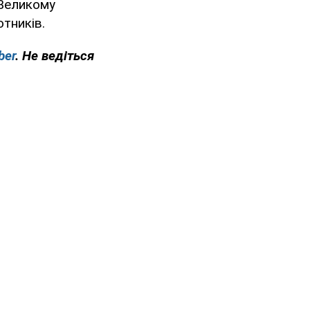
 Великому
тників.
ber
. Не ведіться