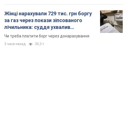
Жінці нарахували 729 тис. грн боргу
за газ через покази зіпсованого
лічильника: суддя ухвалив
неочікуване рішення
Чи треба платити борг через донарахування
3 часа назад
30,3 т.