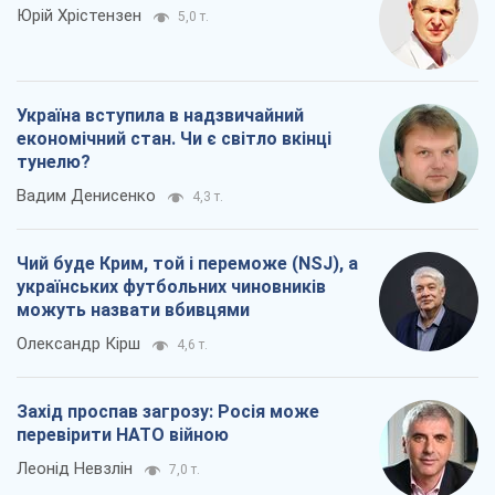
Юрій Хрістензен
5,0 т.
Україна вступила в надзвичайний
економічний стан. Чи є світло вкінці
тунелю?
Вадим Денисенко
4,3 т.
Чий буде Крим, той і переможе (NSJ), а
українських футбольних чиновників
можуть назвати вбивцями
Олександр Кірш
4,6 т.
Захід проспав загрозу: Росія може
перевірити НАТО війною
Леонід Невзлін
7,0 т.