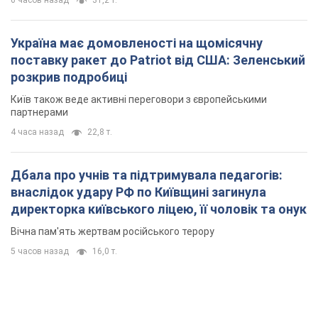
6 часов назад
31,2 т.
Україна має домовленості на щомісячну
поставку ракет до Patriot від США: Зеленський
розкрив подробиці
Київ також веде активні переговори з європейськими
партнерами
4 часа назад
22,8 т.
Дбала про учнів та підтримувала педагогів:
внаслідок удару РФ по Київщині загинула
директорка київського ліцею, її чоловік та онук
Вічна пам'ять жертвам російського терору
5 часов назад
16,0 т.