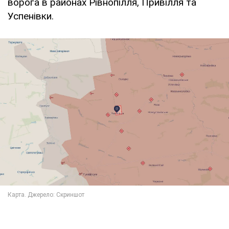
ворога в районах Рівнопілля, Привілля та
Успенівки.