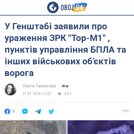
У Генштабі заявили про
ураження ЗРК "Тор-М1" ,
пунктів управління БПЛА та
інших військових об’єктів
ворога
Ольга Ганюкова
War
31.01.2026 10:22
4,8 т.
0
РУС