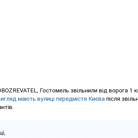
BOZREVATEL, Гостомель звільнили від ворога 1 к
вигляд мають вулиці передмістя Києва
після звіль
нтів.