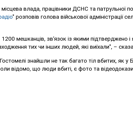
місцева влада, працівники ДСНС та патрульної пол
радіо
" розповів голова військової адміністрації с
о 1200 мешканців, зв’язок із якими підтверджено і
аходження тих чи інших людей, які виїхали", – сказ
Гостомелі знайшли не так багато тіл вбитих, як у Б
коли відомо, що люди вбиті, є фото та відеодокази,