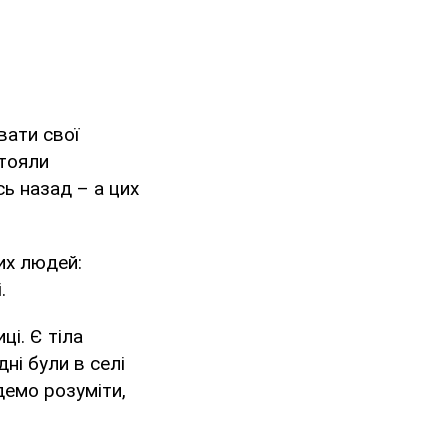
вати свої
стояли
сь назад – а цих
их людей:
.
ці. Є тіла
ні були в селі
демо розуміти,