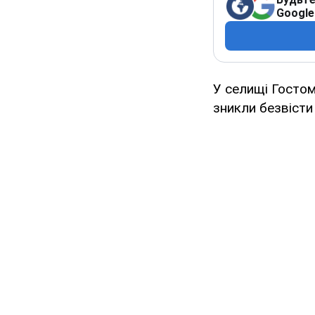
Google
У селищі Гостоме
зникли безвісти