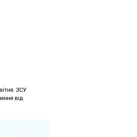
вітня. ЗСУ
нення від