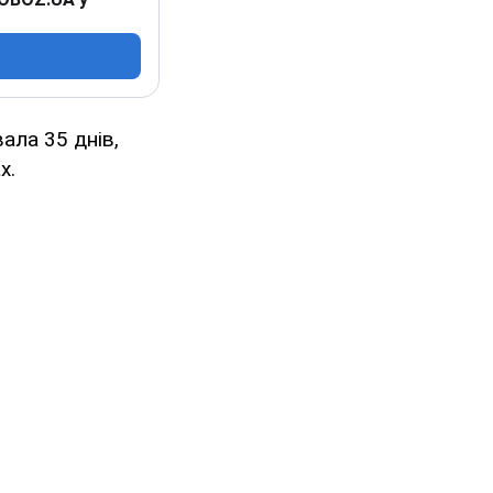
вала 35 днів,
х.