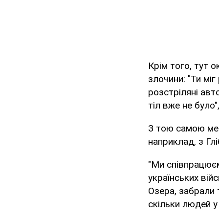
Крім того, тут 
злочини: "Ти мі
розстріляні авто
тіл вже не було"
З тою самою мет
наприклад, з Гл
"Ми співпрацюємо
українських вій
Озера, забрали 
скільки людей у