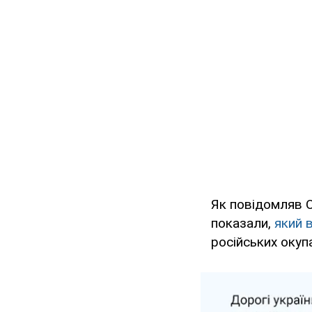
Як повідомляв O
показали,
який 
російських окупа