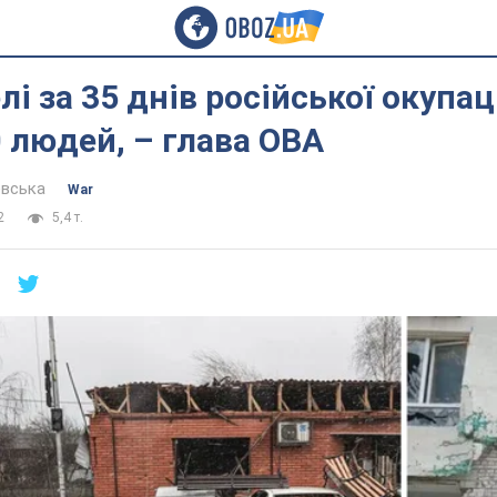
лі за 35 днів російської окупац
 людей, – глава ОВА
евська
War
2
5,4 т.