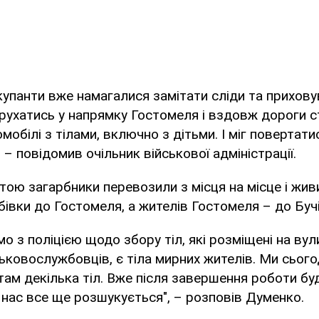
окупанти вже намагалися замітати сліди та прихову
г рухатись у напрямку Гостомеля і вздовж дороги 
мобілі з тілами, включно з дітьми. І міг повертати
, – повідомив очільник військової адміністрації.
ою загарбники перевозили з місця на місце і жив
ібівки до Гостомеля, а жителів Гостомеля – до Бучі
 з поліцією щодо збору тіл, які розміщені на вули
ськовослужбовців, є тіла мирних жителів. Ми сьогод
там декілька тіл. Вже після завершення роботи бу
 нас все ще розшукується", – розповів Думенко.