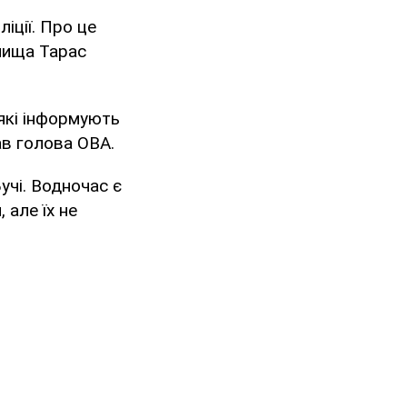
іції. Про це
елища Тарас
 які інформують
ав голова ОВА.
учі. Водночас є
 але їх не