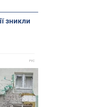
ії зникли
РУС