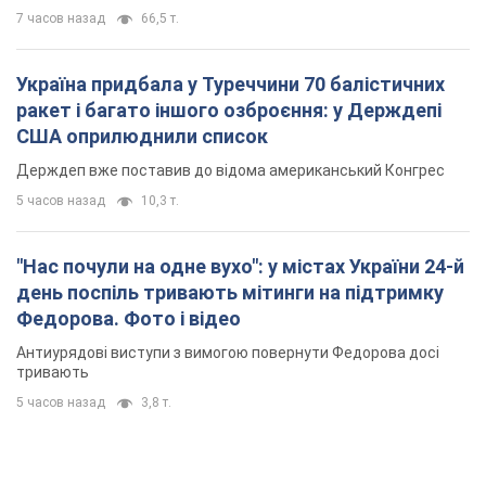
7 часов назад
66,5 т.
Україна придбала у Туреччини 70 балістичних
ракет і багато іншого озброєння: у Держдепі
США оприлюднили список
Держдеп вже поставив до відома американський Конгрес
5 часов назад
10,3 т.
"Нас почули на одне вухо": у містах України 24-й
день поспіль тривають мітинги на підтримку
Федорова. Фото і відео
Антиурядові виступи з вимогою повернути Федорова досі
тривають
5 часов назад
3,8 т.