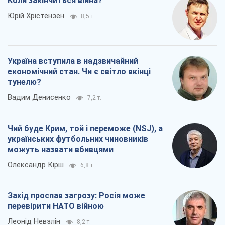
Коли закінчиться війна?
Юрій Хрістензен
8,5 т.
Україна вступила в надзвичайний
економічний стан. Чи є світло вкінці
тунелю?
Вадим Денисенко
7,2 т.
Чий буде Крим, той і переможе (NSJ), а
українських футбольних чиновників
можуть назвати вбивцями
Олександр Кірш
6,8 т.
Захід проспав загрозу: Росія може
перевірити НАТО війною
Леонід Невзлін
8,2 т.