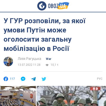
У ГУР розповіли, за якої
умови Путін може
оголосити загальну
мобілізацію в Росії
Лілія Рагуцька
War
13.07.2022 11:28
10,1 т.
117
РУС