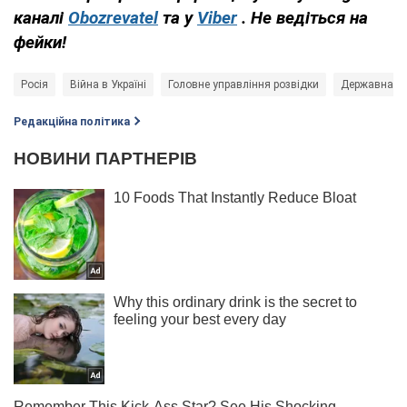
каналі
Obozrevatel
та у
Viber
. Не ведіться на
фейки!
Росія
Війна в Україні
Головне управління розвідки
Державна Ду
Редакційна політика