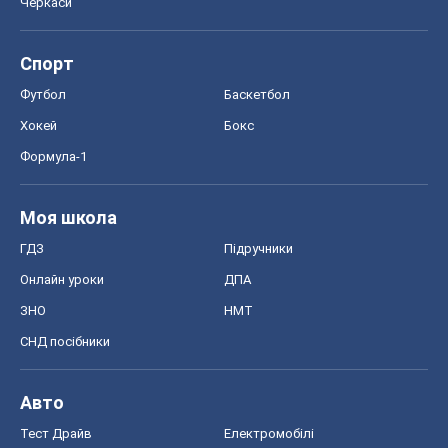
Черкаси
Спорт
Футбол
Баскетбол
Хокей
Бокс
Формула-1
Моя школа
ГДЗ
Підручники
Онлайн уроки
ДПА
ЗНО
НМТ
СНД посібники
Авто
Тест Драйв
Електромобілі