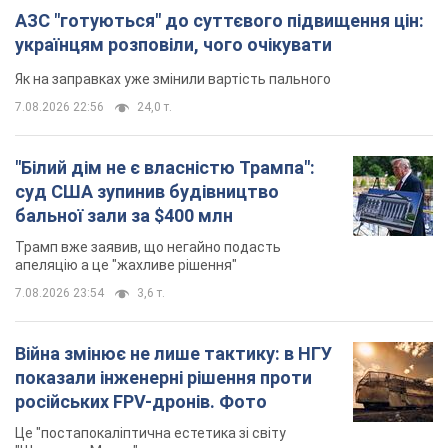
АЗС "готуються" до суттєвого підвищення цін:
українцям розповіли, чого очікувати
Як на заправках уже змінили вартість пального
7.08.2026 22:56
24,0 т.
"Білий дім не є власністю Трампа":
суд США зупинив будівництво
бальної зали за $400 млн
Трамп вже заявив, що негайно подасть
апеляцію а це "жахливе рішення"
7.08.2026 23:54
3,6 т.
Війна змінює не лише тактику: в НГУ
показали інженерні рішення проти
російських FPV-дронів. Фото
Це "постапокаліптична естетика зі світу