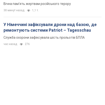
Вічна пам'ять жертвам російського терору
38 минут назад
1,1 т.
У Німеччині зафіксували дрони над базою, де
ремонтують системи Patriot – Tagesschau
Служба охорони зафіксувала шість прольотів БПЛА
час назад
276