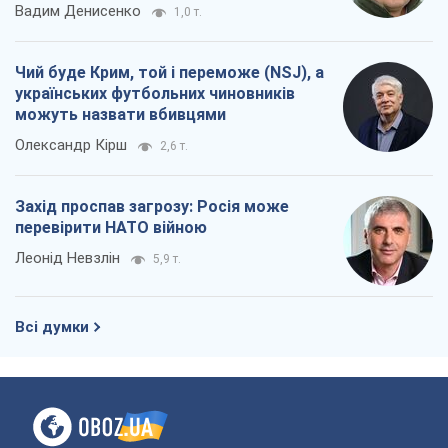
Вадим Денисенко
1,0 т.
Чий буде Крим, той і переможе (NSJ), а
українських футбольних чиновників
можуть назвати вбивцями
Олександр Кірш
2,6 т.
Захід проспав загрозу: Росія може
перевірити НАТО війною
Леонід Невзлін
5,9 т.
Всі думки