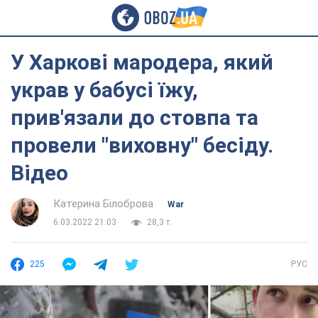
У Харкові мародера, який
украв у бабусі їжу,
прив'язали до стовпа та
провели "виховну" бесіду.
Відео
Катерина Білоброва
War
6.03.2022 21:03
28,3 т.
225
РУС