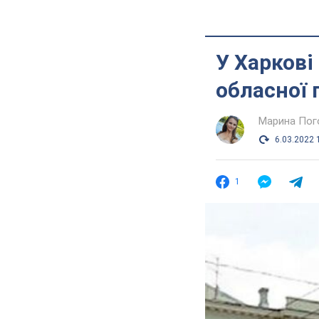
У Харкові
обласної 
Марина Пог
6.03.2022 
1