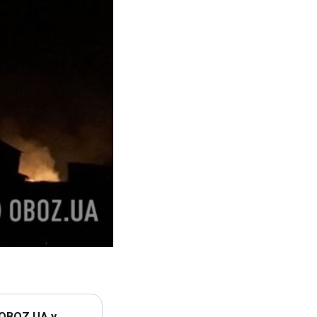
 OBOZ.UA у