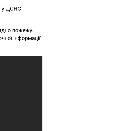
" у ДСНС
видно пожежу.
очної інформації