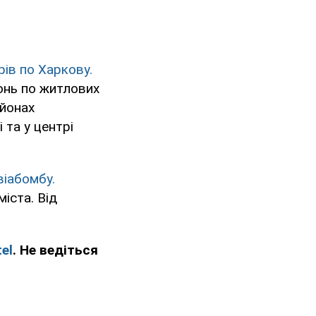
рів по Харкову.
гонь по житлових
йонах
 та у центрі
віабомбу.
іста. Від
el
. Не ведіться