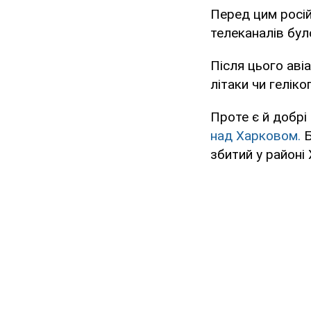
Перед цим росі
телеканалів бул
Після цього аві
літаки чи геліко
Проте є й добрі
над Харковом.
Б
збитий у районі 