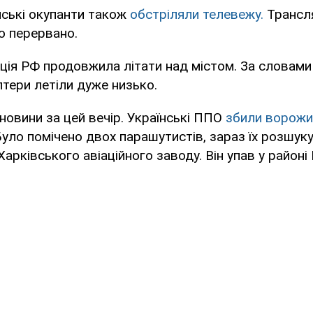
йські окупанти також
обстріляли телевежу.
Трансл
о перервано.
ація РФ продовжила літати над містом. За словами
птери летіли дуже низько.
 новини за цей вечір. Українські ППО
збили ворожи
уло помічено двох парашутистів, зараз їх розшуку
Харківського авіаційного заводу. Він упав у районі К