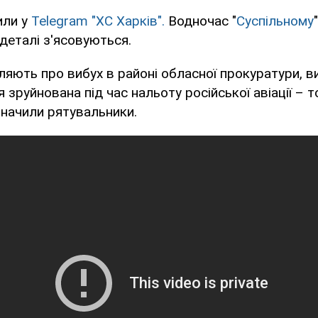
или у
Telegram "ХС Харків".
Водночас "
Суспільному
деталі з'ясовуються.
ляють про вибух в районі обласної прокуратури, 
 зруйнована під час нальоту російської авіації – т
значили рятувальники.