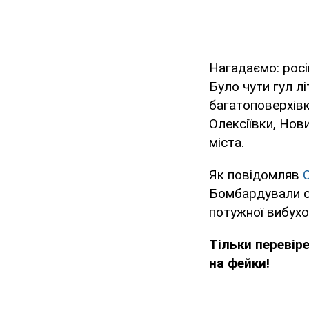
Нагадаємо: росі
Було чути гул л
багатоповерхівк
Олексіївки, Нови
міста.
Як повідомляв
Бомбардували сп
потужної вибухо
Тільки перевір
на фейки!