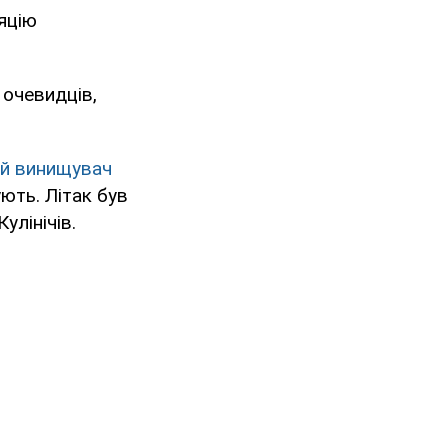
яцію
 очевидців,
й винищувач
ють. Літак був
улінічів.