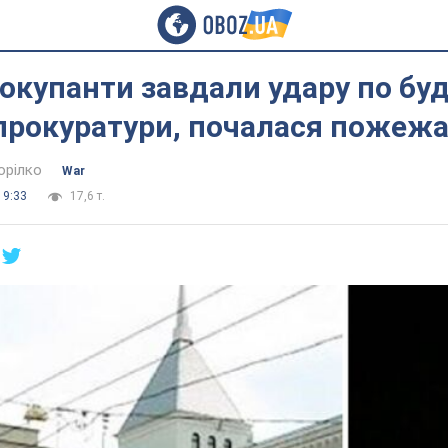
 окупанти завдали удару по буд
прокуратури, почалася пожеж
орілко
War
19:33
17,6 т.