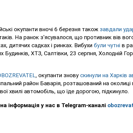
йські окупанти вночі 6 березня також
завдали уда
ітаків. На ранок з'ясувалося, що противник вів во
ах, дитячих садках і ринках. Вибухи
були чутні
в ра
х Будинків, ХТЗ, Салтівки, 23 серпня, Холодній Горі
OBOZREVATEL
, окупанти знову
скинули на Харків а
альний район Баварія, розташований на околиці м
вої хвилі автомобіль, що їде дорогою, підкинуло.
ена інформація у нас в Telegram-каналі
obozrevat