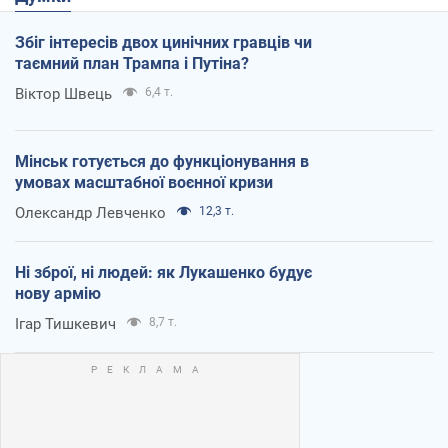
Збіг інтересів двох цинічних гравців чи
таємний план Трампа і Путіна?
Віктор Швець
6,4 т.
Мінськ готується до функціонування в
умовах масштабної воєнної кризи
Олександр Левченко
12,3 т.
Ні зброї, ні людей: як Лукашенко будує
нову армію
Ігар Тишкевич
8,7 т.