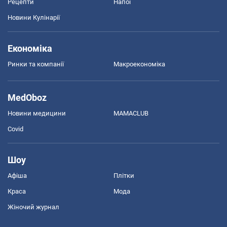
Рецепти
Напої
Новини Кулінарії
Економіка
Ринки та компанії
Макроекономіка
MedOboz
Новини медицини
MAMACLUB
Covid
Шоу
Афіша
Плітки
Краса
Мода
Жіночий журнал