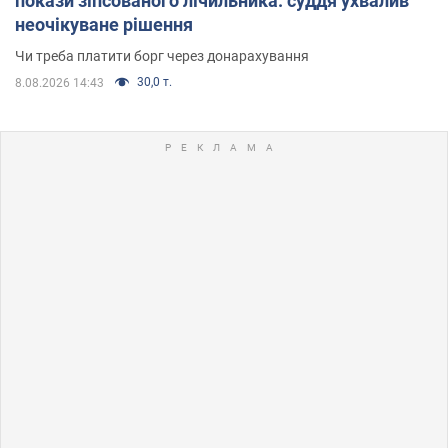
покази зіпсованого лічильника: суддя ухвалив
неочікуване рішення
Чи треба платити борг через донарахування
30,0 т.
8.08.2026 14:43