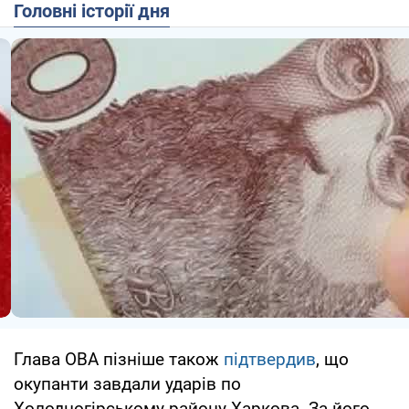
Головні історії дня
Глава ОВА пізніше також
підтвердив
, що
окупанти завдали ударів по
Холодногірському району Харкова. За його