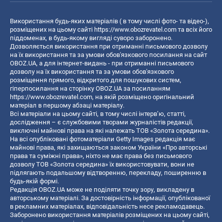
Використання будь-яких матеріалів ( в тому числі фото- та відео-),
розміщених на цьому сайті
https://www.obozrevatel.com
та всіх його
піддоменах, в будь-якому вигляді суворо заборонено.
Дозволяється використання при отриманні письмового дозволу
на їх використання та за умови обов'язкового посилання на сайт
OBOZ.UA, а для інтернет-видань - при отриманні письмового
дозволу на їх використання та за умови обов'язкового
розміщення прямого, відкритого для пошукових систем,
гіперпосилання на сторінку OBOZ.UA за посиланням
https://www.obozrevatel.com
, на якій розміщено оригінальний
матеріал в першому абзаці матеріалу.
Всі матеріали на цьому сайті, в тому числі інтерв’ю, статті,
дослідження – є службовими творами журналістів редакції,
виключні майнові права на які належать ТОВ «Золота середина».
На всі опубліковані фотоматеріали Getty Images редакція має
майнові права, які захищаються законом України «Про авторські
права та суміжні права», ніхто не має права без письмового
дозволу ТОВ «Золота середина» їх використовувати, вони не
підлягають подальшому відтворенню, перекладу, поширенню в
будь-якій формі.
Редакція OBOZ.UA може не поділяти точку зору, викладену в
авторському матеріалі. За достовірність інформації, опублікованої
в рекламних матеріалах, відповідальність несе рекламодавець.
Заборонено використання матеріалів розміщених на цьому сайті,