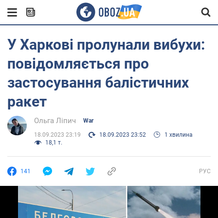
У Харкові пролунали вибухи:
повідомляється про
застосування балістичних
ракет
Ольга Ліпич
War
18.09.2023 23:19
18.09.2023 23:52
1 хвилина
18,1 т.
141
РУС