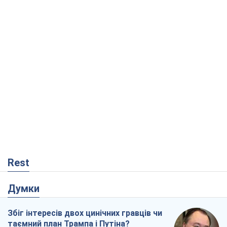
Rest
Думки
Збіг інтересів двох цинічних гравців чи
таємний план Трампа і Путіна?
Віктор Швець
11,2 т.
Мінськ готується до функціонування в
умовах масштабної воєнної кризи
Олександр Левченко
16,2 т.