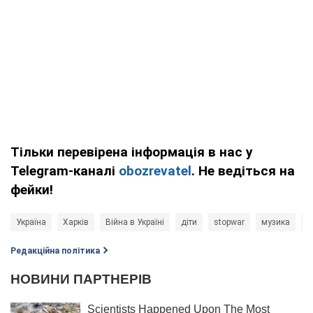
Тільки перевірена інформація в нас у
Telegram-каналі
obozrevatel
. Не ведіться на
фейки!
Україна
Харків
Війна в Україні
діти
stopwar
музика
Д
Редакційна політика