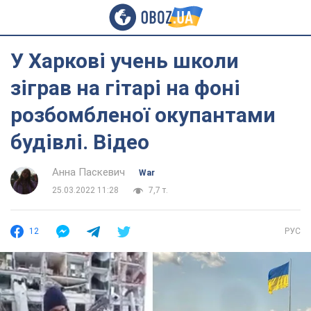
У Харкові учень школи
зіграв на гітарі на фоні
розбомбленої окупантами
будівлі. Відео
Анна Паскевич
War
25.03.2022 11:28
7,7 т.
12
РУС