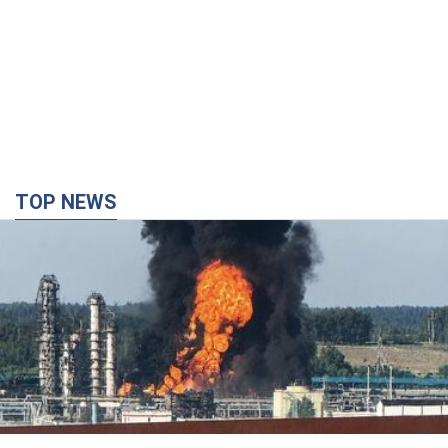
TOP NEWS
Росія стягнула під Москву три кола захисту
ППО: Зеленський пообіцяв "знаходити
технології" протидії
Президент заявив, що навіть посилена система
протиповітряної оборони РФ не гарантує захисту від
українських ударів
5 часов назад
38,8 т.