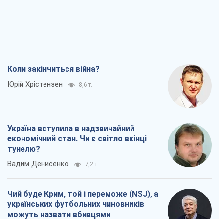
Україна вступила в надзвичайний
економічний стан. Чи є світло вкінці
тунелю?
Вадим Денисенко
7,2 т.
Чий буде Крим, той і переможе (NSJ), а
українських футбольних чиновників
можуть назвати вбивцями
Олександр Кірш
6,9 т.
Захід проспав загрозу: Росія може
перевірити НАТО війною
Леонід Невзлін
8,3 т.