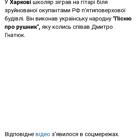
У
Харкові
школяр зіграв на гітарі біля
зруйнованої окупантами РФ п'ятиповерхової
будівлі. Він виконав українську народну
"Пісню
про рушник",
яку колись співав Дмитро
Гнатюк.
Відповідне
відео
з'явилося в соцмережах.