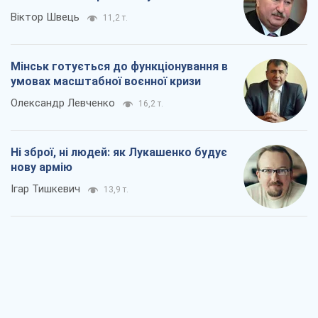
Ні зброї, ні людей: як Лукашенко будує
нову армію
Ігар Тишкевич
13,9 т.
Коли закінчиться війна?
Юрій Хрістензен
8,6 т.