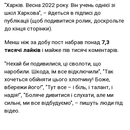
"Харків. Весна 2022 року. Він учень однієї зі
шкіл Харкова", – йдеться в підписі до
публікації (щоб подивитися ролик, доскрольте
до кінця сторінки).
Менш ніж за добу пост набрав понад
7,3
тисячі лайків
і майже пів тисячі коментарів.
"Нехай би подивилися, ці сволоти, що
наробили. Шкода, їм все відключили", "Так
хочеться обійняти цього хлопчину! Боже,
вбережи його!", "Тут все – і біль, і талант, і
надія!", "Боляче дивитися і слухати, але ми
сильні, ми все відбудуємо", – пишуть люди під
відео.