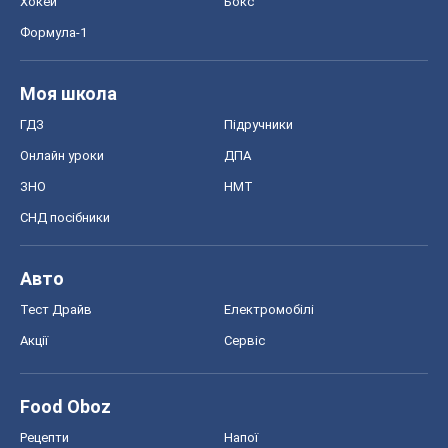
СНД посібники
Авто
Тест Драйв
Електромобілі
Акції
Сервіс
Food Oboz
Рецепти
Напої
Дієти
Економіка
Ринки та компанії
Макроекономіка
MedOboz