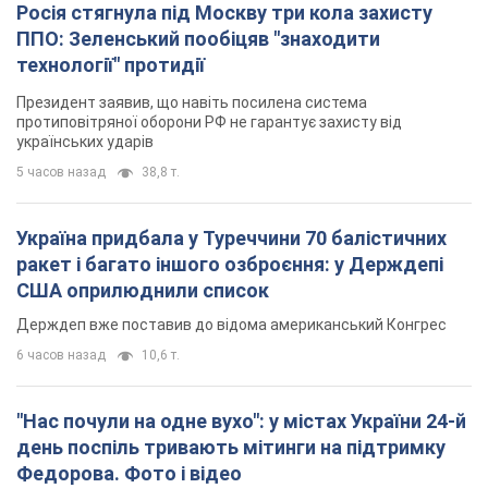
Україна придбала у Туреччини 70 балістичних
ракет і багато іншого озброєння: у Держдепі
США оприлюднили список
Держдеп вже поставив до відома американський Конгрес
6 часов назад
10,6 т.
"Нас почули на одне вухо": у містах України 24-й
день поспіль тривають мітинги на підтримку
Федорова. Фото і відео
Антиурядові виступи з вимогою повернути Федорова досі
тривають
5 часов назад
4,0 т.