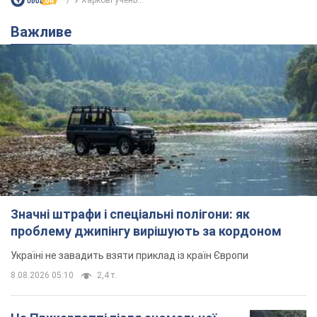
Значні штрафи і спеціальні полігони: як
проблему джипінгу вирішують за кордоном
Україні не завадить взяти приклад із країн Європи
8.08.2026 05:10
2,4 т.
На Прикарпатті після аномальної
спеки пройшла потужна злива:
дороги перетворились на річки.
Відео
Негода накрила Івано-Франківщину та
курортний Буковель
8.08.2026 09:27
34,8 т.
Жінці нарахували 729 тис. грн боргу