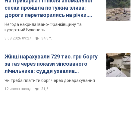
за газ через покази зіпсованого
лічильника: суддя ухвалив
неочікуване рішення
Чи треба платити борг через донарахування
12 часов назад
31,6 т.