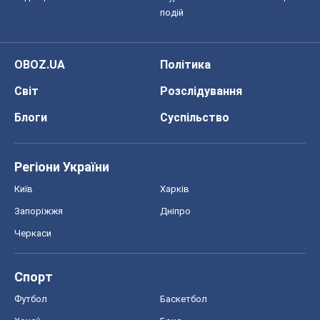
Регіони України
Київ
Харків
Запоріжжя
Дніпро
Черкаси
Спорт
Футбол
Баскетбол
Хокей
Бокс
Формула-1
Моя школа
ГДЗ
Підручники
Онлайн уроки
ДПА
ЗНО
НМТ