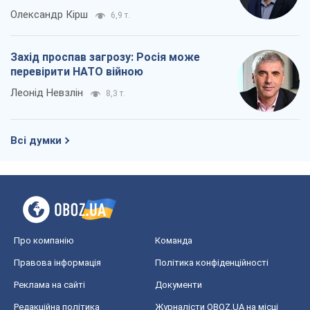
Всі думки
Про компанію
Команда
Правова інформація
Політика конфіденційності
Реклама на сайті
Документи
Редакційна політика
Журналісти OBOZ.UA на місці
подій
OBOZ.UA
Політика
Світ
Розслідування
Блоги
Суспільство