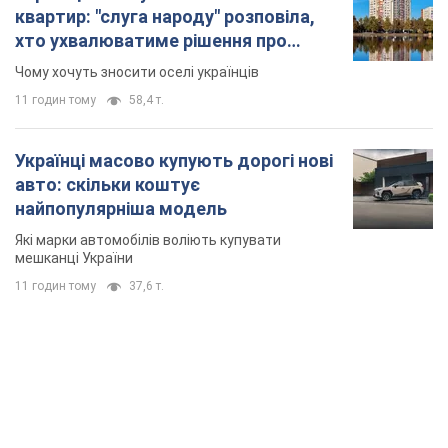
квартир: "слуга народу" розповіла,
хто ухвалюватиме рішення про
знесення будинків
Чому хочуть зносити оселі українців
11 годин тому
58,4 т.
Українці масово купують дорогі нові
авто: скільки коштує
найпопулярніша модель
Які марки автомобілів воліють купувати
мешканці України
11 годин тому
37,6 т.