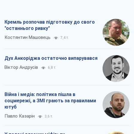
Кремль розпочав підготовку до свого
"останнього ривку"
Костянтин Машовець
7,4 т.
Дух Анкоріджа остаточно випарувався
Віктор Андрусів
6,8 т.
Війна і медіа: політика пішла в
соцмережі, а ЗМІ грають за правилами
ютуб
Павло Казарін
3,6 т.