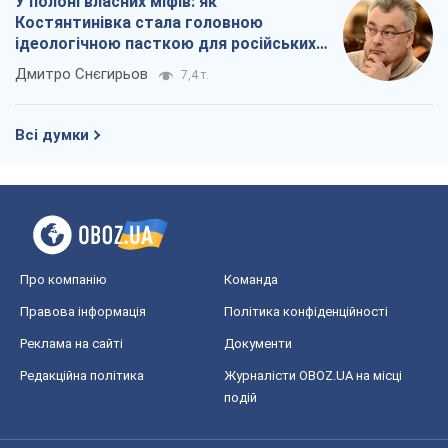
У полоні власних міфів: як
Костянтинівка стала головною
ідеологічною пасткою для російських
окупантів
Дмитро Снєгирьов
7,4 т.
Всі думки
Про компанію
Команда
Правова інформація
Політика конфіденційності
Реклама на сайті
Документи
Редакційна політика
Журналісти OBOZ.UA на місці
подій