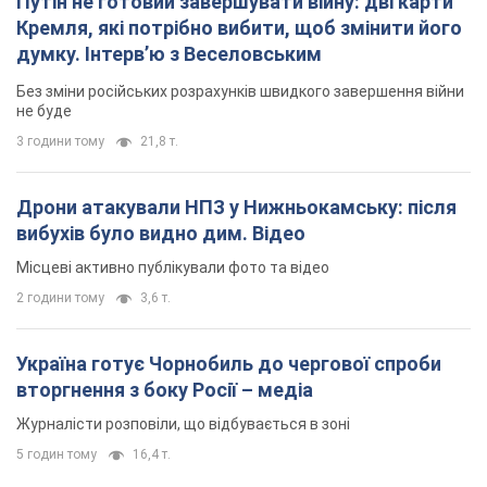
Путін не готовий завершувати війну: дві карти
Кремля, які потрібно вибити, щоб змінити його
думку. Інтерв’ю з Веселовським
Без зміни російських розрахунків швидкого завершення війни
не буде
3 години тому
21,8 т.
Дрони атакували НПЗ у Нижньокамську: після
вибухів було видно дим. Відео
Місцеві активно публікували фото та відео
2 години тому
3,6 т.
Україна готує Чорнобиль до чергової спроби
вторгнення з боку Росії – медіа
Журналісти розповіли, що відбувається в зоні
5 годин тому
16,4 т.