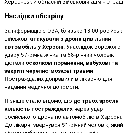
Херсонській обласній військовій адміністрації.
Наслідки обстрілу
За інформацією ОВА, близько 13:00 російські
військові
атакували з дрона цивільний
автомобіль у Херсоні.
Унаслідок ворожого
удару 57-річна жінка та 58-річний чоловік
дістали
осколкові поранення, вибухові та
закриті черепно-мозкові травми.
Постраждалих доправили в лікарню для
надання медичної допомоги.
Пізніше стало відомо, що
до трьох зросла
кількість постраждалих
через удар
російського дрона по автомобілю в Херсоні.
До лікарні звернувся 51-річний чоловік, який
дістав вибухову травму та контузію.