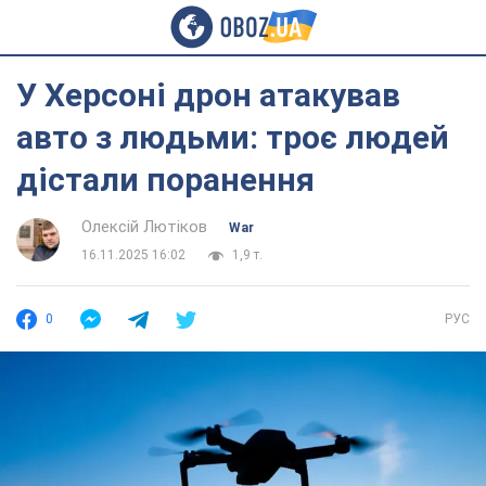
У Херсоні дрон атакував
авто з людьми: троє людей
дістали поранення
Олексій Лютіков
War
16.11.2025 16:02
1,9 т.
0
РУС