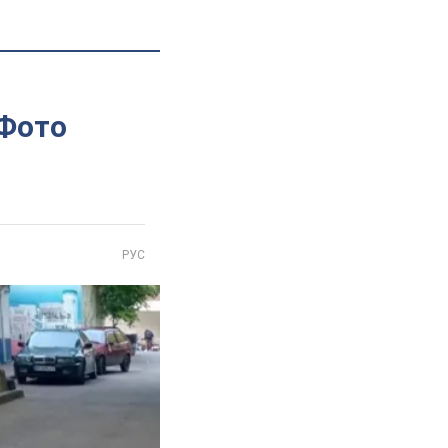
м
 Фото
РУС