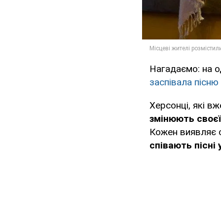
Нагадаємо: на о
заспівала пісню 
Херсонці, які в
змінюють своєї 
Кожен виявляє с
співають пісні