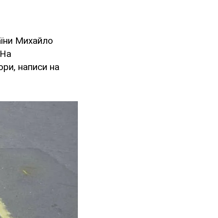
аїни Михайло
 На
ри, написи на