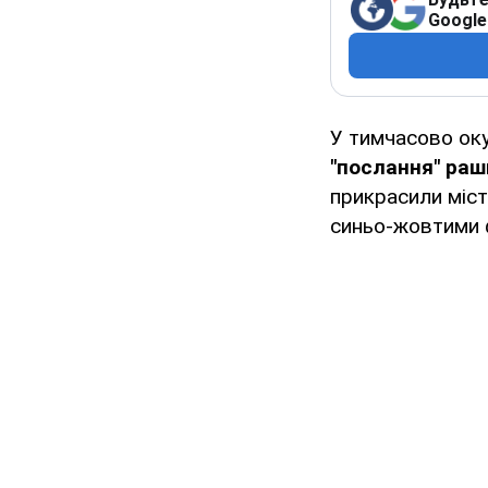
Google
У тимчасово ок
"послання" раш
прикрасили міст
синьо-жовтими 