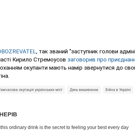
OBOZREVATEL
, так званий "заступник голови адміні
ласті Кирило Стремоусов
заговорив про приєднанн
оханням окупанти мають намір звернутися до сво
іна.
Тимчасова окупація українських міст
День вишиванки
Війна в Україні