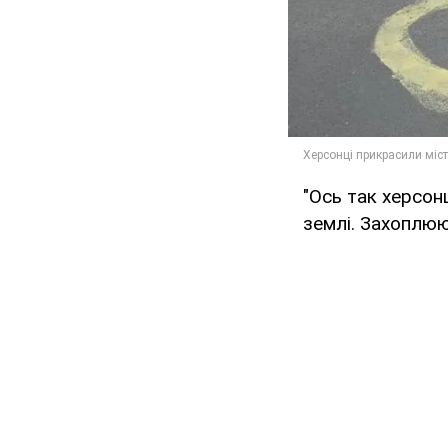
"Ось так херсон
землі. Захоплюю