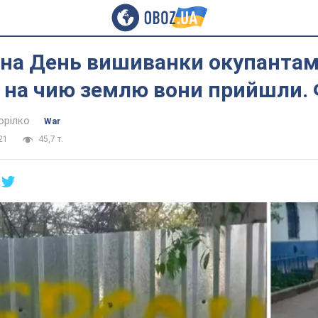
 на День вишиванки окупанта
 на чию землю вони прийшли.
орілко
War
21
45,7 т.