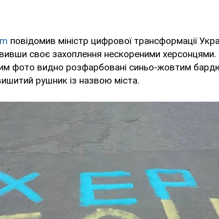
am
повідомив міністр цифрової трансформації Укр
вивши своє захоплення нескореними херсонцями.
ним фото видно розфарбовані синьо-жовтим бардю
 вишитий рушник із назвою міста.