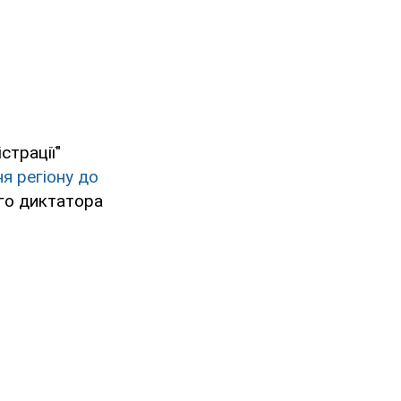
страції"
я регіону до
го диктатора