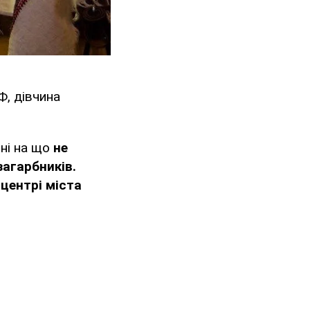
Ф, дівчина
 ні на що
не
загарбників.
центрі міста