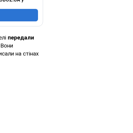
елі
передали
Вони
сали на стінах