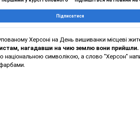
Підписатися
упованому Херсоні на День вишиванки місцеві жит
истам, нагадавши на чию землю вони прийшли.
о національною символікою, а слово "Херсон" напи
фарбами.