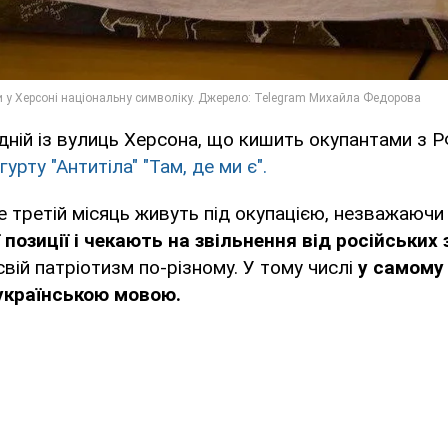
дній із вулиць Херсона, що кишить окупантами з Р
гурту "Антитіла" "Там, де ми є".
же третій місяць живуть під окупацією, незважаючи
позиції і чекають на звільнення від російських 
вій патріотизм по-різному. У тому числі
у самому 
 українською мовою.