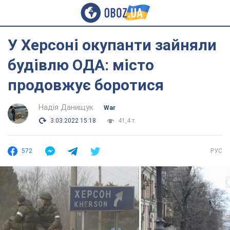
У Херсоні окупанти зайняли
будівлю ОДА: місто
продовжує боротися
Надія Данищук
War
3.03.2022 15:18
41,4 т.
572
РУС