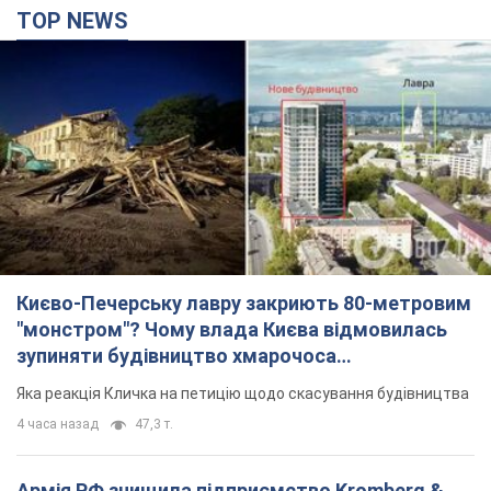
TOP NEWS
Києво-Печерську лавру закриють 80-метровим
"монстром"? Чому влада Києва відмовилась
зупиняти будівництво хмарочоса
"московського вірянина"
Яка реакція Кличка на петицію щодо скасування будівництва
4 часа назад
47,3 т.
Армія РФ знищила підприємство Kromberg &