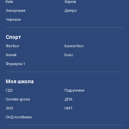
Київ
Харків
Запоріжжя
Дніпро
Черкаси
Спорт
Футбол
Баскетбол
Хокей
Бокс
Формула-1
Моя школа
ГДЗ
Підручники
Онлайн уроки
ДПА
ЗНО
НМТ
СНД посібники