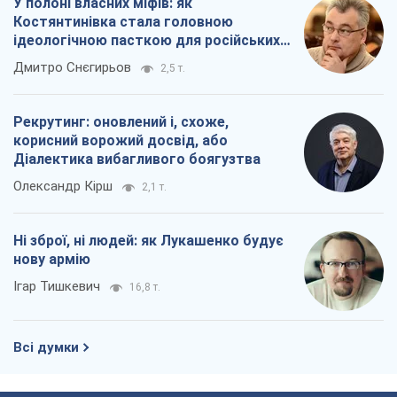
У полоні власних міфів: як
Костянтинівка стала головною
ідеологічною пасткою для російських
окупантів
Дмитро Снєгирьов
2,5 т.
Рекрутинг: оновлений і, схоже,
корисний ворожий досвід, або
Діалектика вибагливого боягузтва
Олександр Кірш
2,1 т.
Ні зброї, ні людей: як Лукашенко будує
нову армію
Ігар Тишкевич
16,8 т.
Всі думки