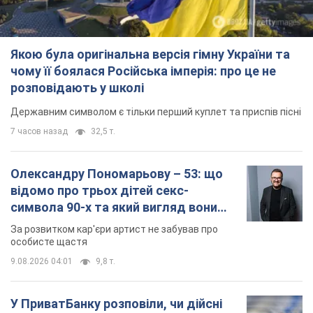
Якою була оригінальна версія гімну України та
чому її боялася Російська імперія: про це не
розповідають у школі
Державним символом є тільки перший куплет та приспів пісні
7 часов назад
32,5 т.
Олександру Пономарьову – 53: що
відомо про трьох дітей секс-
символа 90-х та який вигляд вони
мають
За розвитком кар'єри артист не забував про
особисте щастя
9.08.2026 04:01
9,8 т.
У ПриватБанку розповіли, чи дійсні