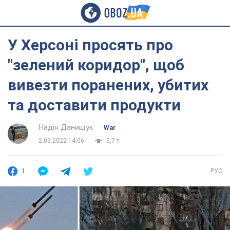
У Херсоні просять про
"зелений коридор", щоб
вивезти поранених, убитих
та доставити продукти
Надія Данищук
War
2.03.2022 14:06
5,7 т.
1
РУС