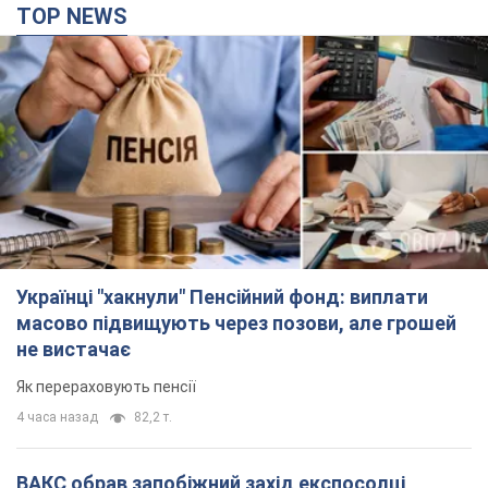
TOP NEWS
Українці "хакнули" Пенсійний фонд: виплати
масово підвищують через позови, але грошей
не вистачає
Як перераховують пенсії
4 часа назад
82,2 т.
ВАКС обрав запобіжний захід експосолці