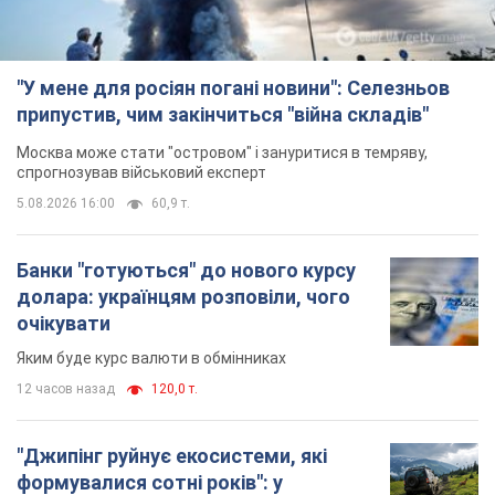
"У мене для росіян погані новини": Селезньов
припустив, чим закінчиться "війна складів"
Москва може стати "островом" і зануритися в темряву,
спрогнозував військовий експерт
5.08.2026 16:00
60,9 т.
Банки "готуються" до нового курсу
долара: українцям розповіли, чого
очікувати
Яким буде курс валюти в обмінниках
12 часов назад
120,0 т.
"Джипінг руйнує екосистеми, які
формувалися сотні років": у