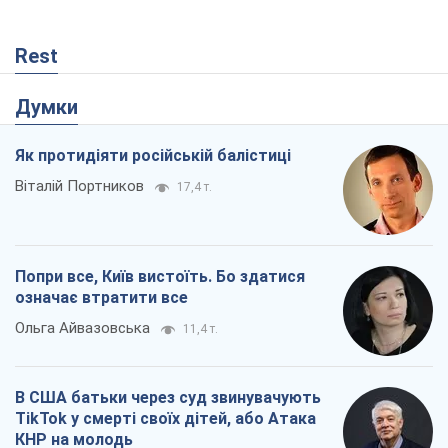
Rest
Думки
Як протидіяти російській балістиці
Віталій Портников
17,4 т.
Попри все, Київ вистоїть. Бо здатися
означає втратити все
Ольга Айвазовська
11,4 т.
В США батьки через суд звинувачують
TikTok у смерті своїх дітей, або Атака
КНР на молодь