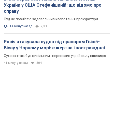
України у США Стефанішиній: що відомо про
справу
Суд не повністю задовольнив клопотання прокуратури
14 минут назад
2,3 т.
Росія атакувала судно під прапором Гвінеї-
Бісау у Чорному морі: є жертва і постраждалі
Суховантаж був цивільним і перевозив українську пшеницю
41 минуту назад
504