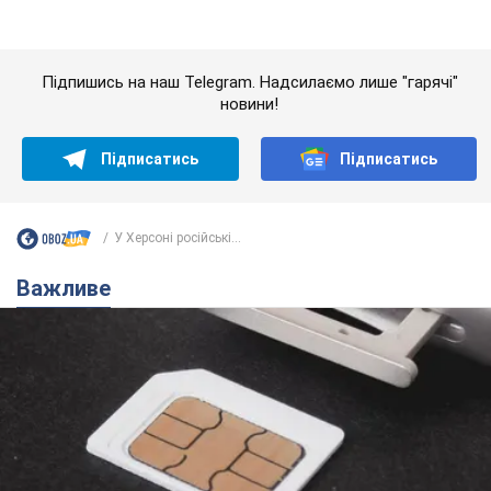
Важливе
Українці масово переносять свої мобільні
номери на одного й того самого оператора: на
який найчастіше переходять
Мобільні тарифи досягли критичної межі
10 часов назад
63,4 т.
Українців планують виселяти з