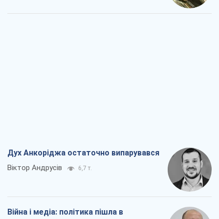
Дух Анкоріджа остаточно випарувався
Віктор Андрусів
6,7 т.
Війна і медіа: політика пішла в
соцмережі, а ЗМІ грають за правилами
ютуб
Павло Казарін
3,6 т.
У полоні власних міфів: як
Костянтинівка стала головною
ідеологічною пасткою для російських
окупантів
Дмитро Снєгирьов
7,3 т.
Рекрутинг: оновлений і, схоже,