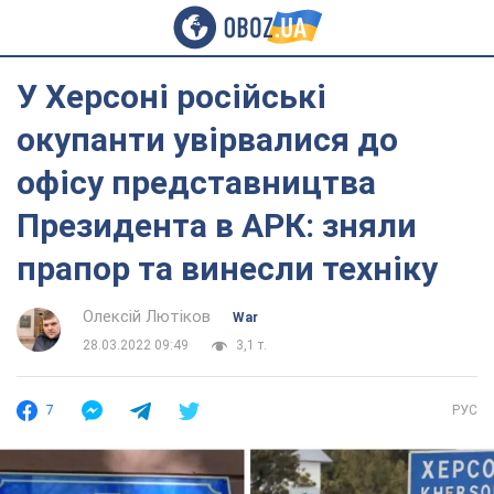
У Херсоні російські
окупанти увірвалися до
офісу представництва
Президента в АРК: зняли
прапор та винесли техніку
Олексій Лютіков
War
28.03.2022 09:49
3,1 т.
7
РУС