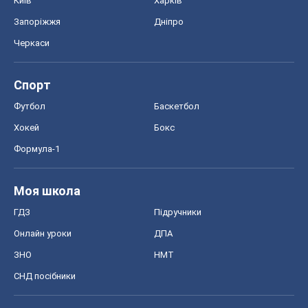
Моя школа
ГДЗ
Підручники
Онлайн уроки
ДПА
ЗНО
НМТ
СНД посібники
Авто
Тест Драйв
Електромобілі
Акції
Сервіс
Food Oboz
Рецепти
Напої
Дієти