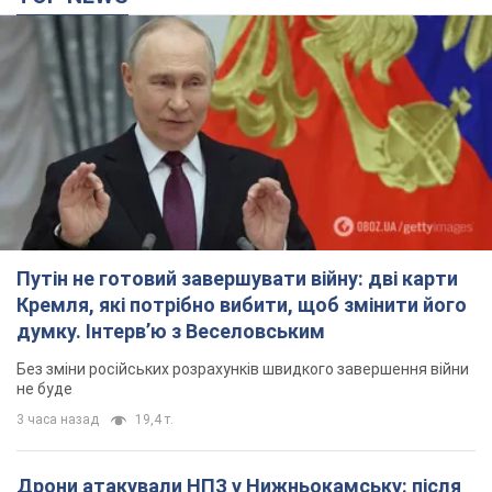
Кремля, які потрібно вибити, щоб змінити його
думку. Інтерв’ю з Веселовським
Без зміни російських розрахунків швидкого завершення війни
не буде
3 часа назад
19,4 т.
Дрони атакували НПЗ у Нижньокамську: після
вибухів було видно дим. Відео
Місцеві активно публікували фото та відео
2 часа назад
3,4 т.
Україна готує Чорнобиль до чергової спроби
вторгнення з боку Росії – медіа
Журналісти розповіли, що відбувається в зоні
5 часов назад
16,1 т.