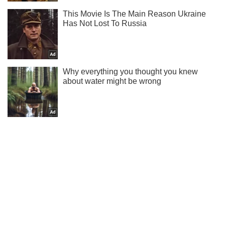
Підпишись на наш Telegram. Надсилаємо лише "гарячі"
новини!
Підписатись
Підписатись
У Херсоні російські...