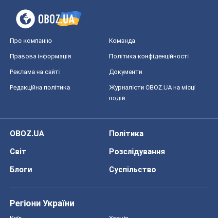
OBOZ.UA
Політика
Світ
Розслідування
Блоги
Суспільство
Регіони України
Київ
Харків
Запоріжжя
Дніпро
Черкаси
Спорт
Футбол
Баскетбол
Хокей
Бокс
Формула-1