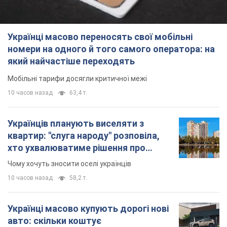
квартир: "слуга народу" розповіла,
хто ухвалюватиме рішення про
знесення будинків
Чому хочуть зносити оселі українців
10 часов назад
58,2 т.
Українці масово купують дорогі нові
авто: скільки коштує
найпопулярніша модель
Які марки автомобілів воліють купувати
мешканці України
11 часов назад
37,4 т.