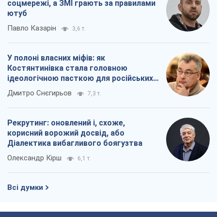
корисний ворожий досвід, або
Діалектика вибагливого боягузтва
Олександр Кірш
6,1 т.
Всі думки
Про компанію
Команда
Правова інформація
Політика конфіденційності
Реклама на сайті
Документи
Редакційна політика
Журналісти OBOZ.UA на місці
подій