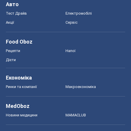
Економіка
Ринки та компанії
Макроекономіка
MedOboz
Новини медицини
MAMACLUB
Шоу
Афіша
Плітки
Краса
Мода
Жіночий журнал