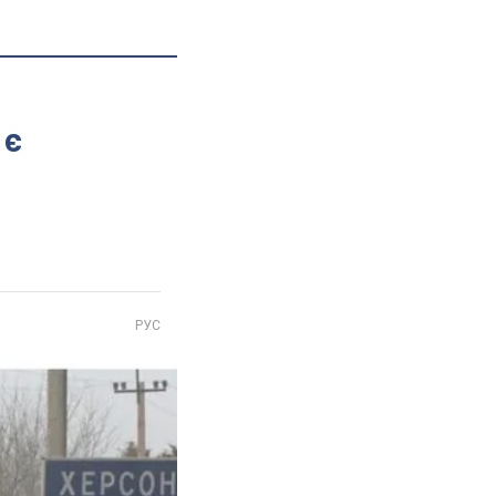
 є
РУС