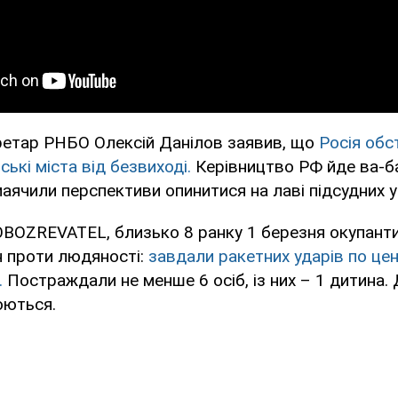
ретар РНБО Олексій Данілов заявив, що
Росія обс
ські міста від безвиході.
Керівництво РФ йде ва-ба
маячили перспективи опинитися на лаві підсудних у 
OBOZREVATEL, близько 8 ранку 1 березня окупант
н проти людяності:
завдали ракетних ударів по це
.
Постраждали не менше 6 осіб, із них – 1 дитина.
юються.