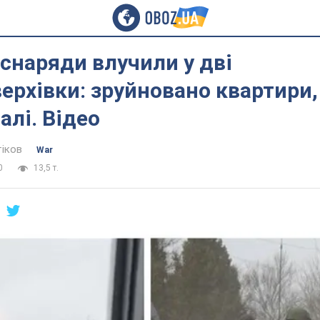
 снаряди влучили у дві
ерхівки: зруйновано квартири,
лі. Відео
тіков
War
0
13,5 т.