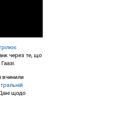
трілює
нк через те, що
Гаазі.
и вчинили
нтральній
 Дані щодо