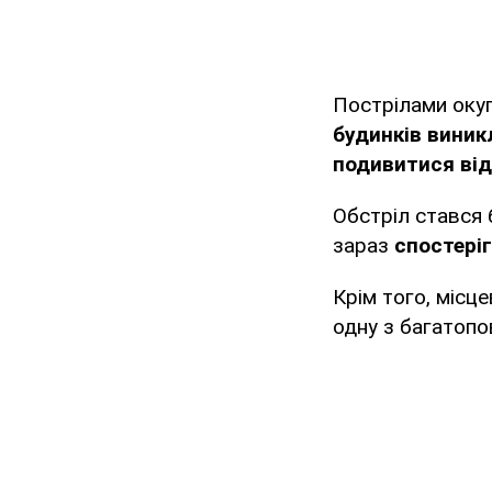
Пострілами оку
будинків виник
подивитися від
Обстріл стався 
зараз
спостеріг
Крім того, місц
одну з багатопо