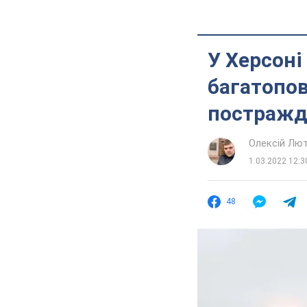
У Херсоні
багатопов
постражда
Олексій Лю
1.03.2022 12:3
48