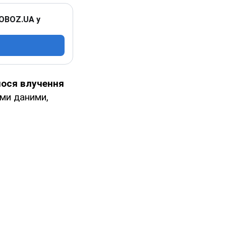
 OBOZ.UA у
ося влучення
ми даними,