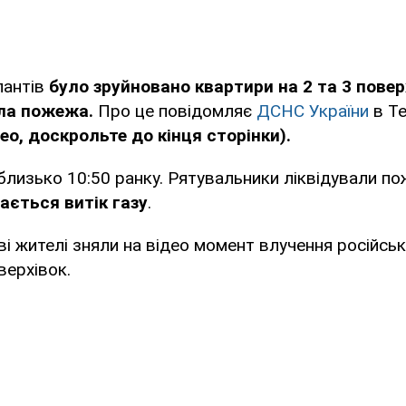
пантів
було зруйновано квартири на 2 та 3 поверх
ла пожежа.
Про це повідомляє
ДСНС України
в T
ео, доскрольте до кінця сторінки).
близько 10:50 ранку. Рятувальники ліквідували по
ається витік газу
.
еві жителі зняли на відео момент влучення російсь
верхівок.