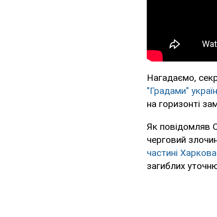
Нагадаємо, сек
"Градами" україн
на горизонті за
Як повідомляв 
черговий злочи
частині Харкова
загиблих уточн