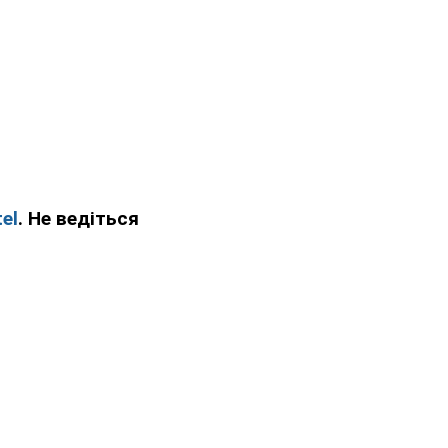
el
. Не ведіться