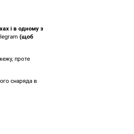
ах і в одному з
elegram
(щоб
жежу, проте
кого снаряда в