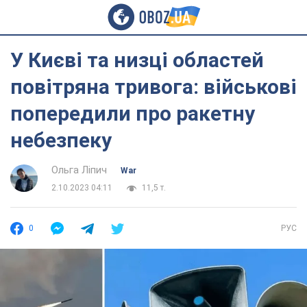
У Києві та низці областей
повітряна тривога: військові
попередили про ракетну
небезпеку
Ольга Ліпич
War
2.10.2023 04:11
11,5 т.
0
РУС