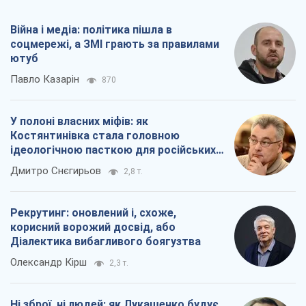
Війна і медіа: політика пішла в
соцмережі, а ЗМІ грають за правилами
ютуб
Павло Казарін
870
У полоні власних міфів: як
Костянтинівка стала головною
ідеологічною пасткою для російських
окупантів
Дмитро Снєгирьов
2,8 т.
Рекрутинг: оновлений і, схоже,
корисний ворожий досвід, або
Діалектика вибагливого боягузтва
Олександр Кірш
2,3 т.
Ні зброї, ні людей: як Лукашенко будує