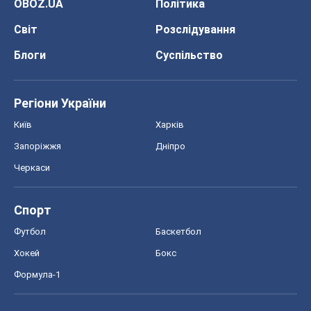
OBOZ.UA
Політика
Світ
Розслідування
Блоги
Суспільство
Регіони України
Київ
Харків
Запоріжжя
Дніпро
Черкаси
Спорт
Футбол
Баскетбол
Хокей
Бокс
Формула-1