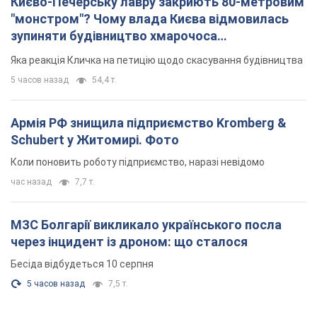
Києво-Печерську лавру закриють 80-метровим
"монстром"? Чому влада Києва відмовилась
зупиняти будівництво хмарочоса
"московського вірянина"
Яка реакція Кличка на петицію щодо скасування будівництва
5 часов назад
54,4 т.
Армія РФ знищила підприємство Kromberg &
Schubert у Житомирі. Фото
Коли поновить роботу підприємство, наразі невідомо
час назад
7,7 т.
МЗС Болгарії викликало українського посла
через інцидент із дроном: що сталося
Бесіда відбудеться 10 серпня
5 часов назад
7,5 т.