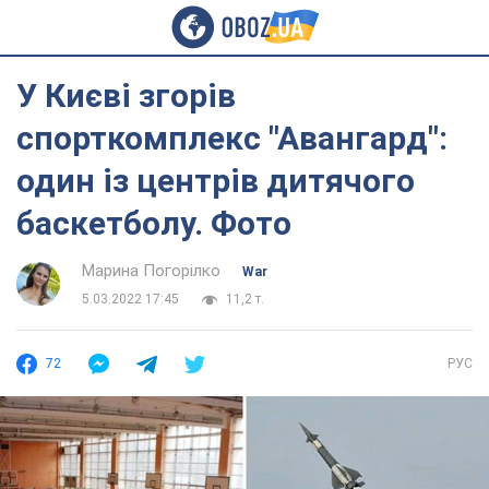
У Києві згорів
спорткомплекс "Авангард":
один із центрів дитячого
баскетболу. Фото
Марина Погорілко
War
5.03.2022 17:45
11,2 т.
72
РУС