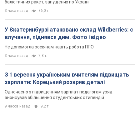
балістичних ракет, запущених по Україні
3 часа назад
36,0 т.
У Єкатеринбурзі атаковано склад Wildberries: є
влучання, піднявся дим. Фото і відео
Не допомогла росіянам навіть робота ППО
3 часа назад
7,8 т.
З 1 вересня українським вчителям підвищать
зарплати: Корецький розкрив деталі
Одночасно з підвищенням зарплат педагогам уряд
анонсував збільшення студентських стипендій
9 часов назад
9,2 т.