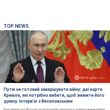
Путін не готовий завершувати війну: дві карти
Кремля, які потрібно вибити, щоб змінити його
думку. Інтерв’ю з Веселовським
Без зміни російських розрахунків швидкого завершення війни
не буде
3 години тому
22,9 т.
Дрони атакували НПЗ у Нижньокамську: після
вибухів було видно дим. Відео
Місцеві активно публікували фото та відео
3 години тому
3,7 т.