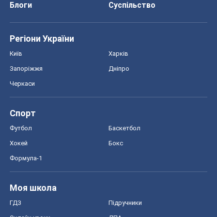
Спорт
Футбол
Баскетбол
Хокей
Бокс
Формула-1
Моя школа
ГДЗ
Підручники
Онлайн уроки
ДПА
ЗНО
НМТ
СНД посібники
Авто
Тест Драйв
Електромобілі
Акції
Сервіс