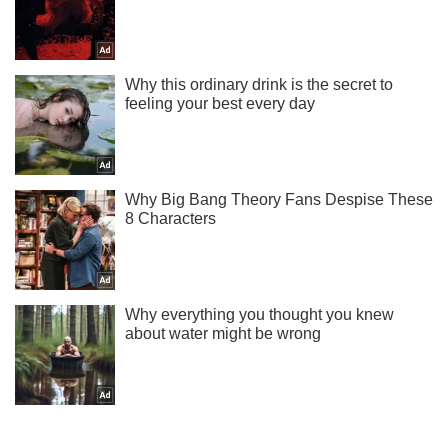
Підпишись на Telegram-канал і подивись, що відбудеться