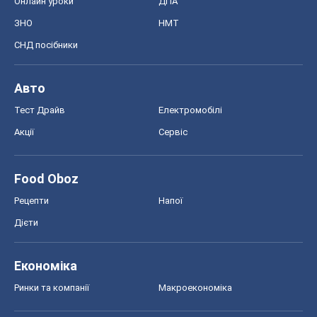
Food Oboz
Рецепти
Напої
Дієти
Економіка
Ринки та компанії
Макроекономіка
MedOboz
Новини медицини
MAMACLUB
Шоу
Афіша
Плітки
Краса
Мода