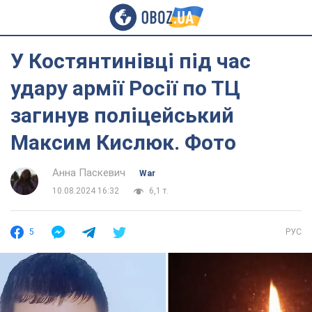
У Костянтинівці під час
удару армії Росії по ТЦ
загинув поліцейський
Максим Кислюк. Фото
Анна Паскевич
War
10.08.2024 16:32
6,1 т.
5
РУС