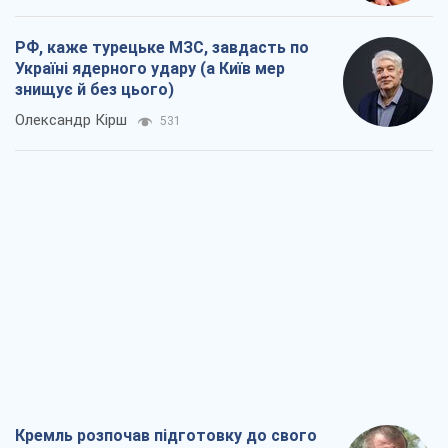
Кремль розпочав підготовку до свого
"останнього ривку"
Костянтин Машовець
7,5 т.
Дух Анкоріджа остаточно випарувався
Віктор Андрусів
6,8 т.