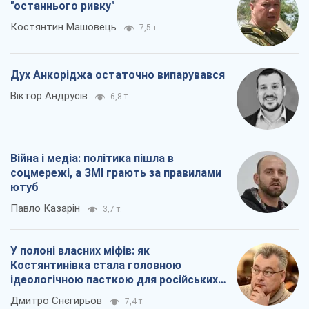
Війна і медіа: політика пішла в
соцмережі, а ЗМІ грають за правилами
ютуб
Павло Казарін
3,7 т.
У полоні власних міфів: як
Костянтинівка стала головною
ідеологічною пасткою для російських
окупантів
Дмитро Снєгирьов
7,4 т.
Всі думки
Про компанію
Команда