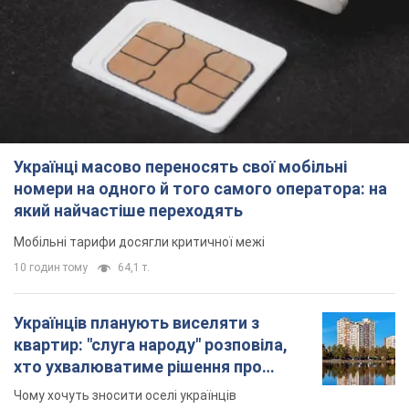
номери на одного й того самого оператора: на
який найчастіше переходять
Мобільні тарифи досягли критичної межі
10 годин тому
64,1 т.
Українців планують виселяти з
квартир: "слуга народу" розповіла,
хто ухвалюватиме рішення про
знесення будинків
Чому хочуть зносити оселі українців
11 годин тому
58,5 т.
Українці масово купують дорогі нові
авто: скільки коштує
найпопулярніша модель
Які марки автомобілів воліють купувати
мешканці України