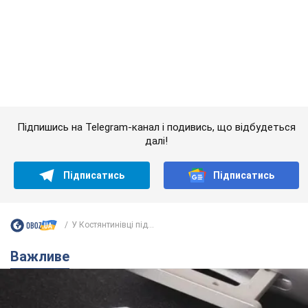
далі!
Підписатись
Підписатись
У Костянтинівці під...
Важливе
Українці масово переносять свої мобільні