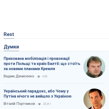
Прихована мобілізація і провокації
проти Польщі та країн Балтії: що стоїть
за новими планами Кремля
Вадим Денисенко
630
Український парадокс, або Чому у
Путіна нічого не вийшло з Україною
Віталій Портников
20,8 т.
РФ, каже турецьке МЗС, завдасть по
Україні ядерного удару (а Київ мер
знищує й без цього)
Олександр Кірш
531