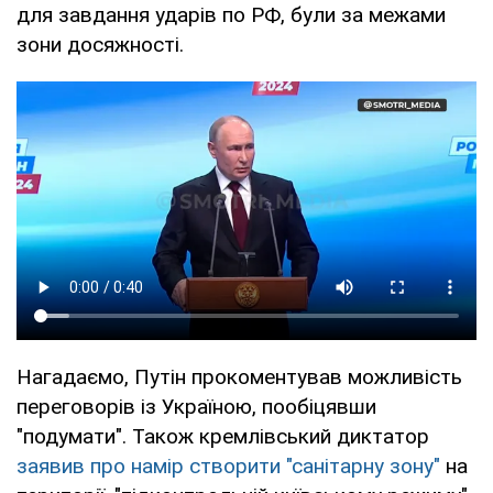
для завдання ударів по РФ, були за межами
зони досяжності.
Нагадаємо, Путін прокоментував можливість
переговорів із Україною, пообіцявши
"подумати". Також кремлівський диктатор
заявив про намір створити "санітарну зону"
на