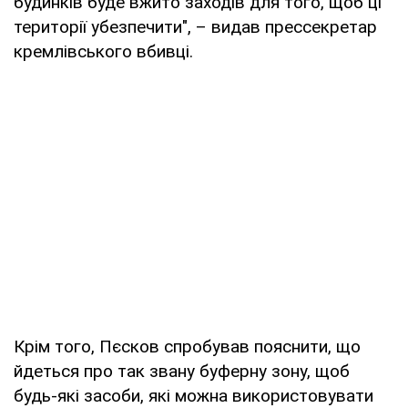
будинків буде вжито заходів для того, щоб ці
території убезпечити", – видав прессекретар
кремлівського вбивці.
Крім того, Пєсков спробував пояснити, що
йдеться про так звану буферну зону, щоб
будь-які засоби, які можна використовувати