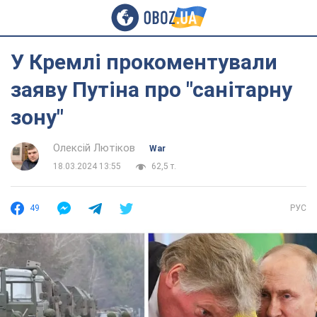
У Кремлі прокоментували
заяву Путіна про "санітарну
зону"
Олексій Лютіков
War
18.03.2024 13:55
62,5 т.
49
РУС