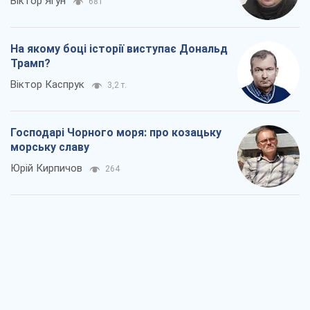
Віктор Ягун
681
На якому боці історії виступає Дональд
Трамп?
Віктор Каспрук
3,2 т.
Господарі Чорного моря: про козацьку
морську славу
Юрій Кирпичов
264