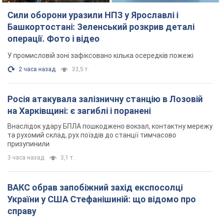
Сили оборони уразили НПЗ у Ярославлі і
Башкортостані: Зеленський розкрив деталі
операції. Фото і відео
У промисловій зоні зафіксовано кілька осередків пожежі
2 часа назад
33,5 т.
Росія атакувала залізничну станцію в Лозовій
на Харківщині: є загиблі і поранені
Внаслідок удару БПЛА пошкоджено вокзал, контактну мережу
та рухомий склад, рух поїздів до станції тимчасово
призупинили
3 часа назад
3,1 т.
ВАКС обрав запобіжний захід експосолці
України у США Стефанішиній: що відомо про
справу