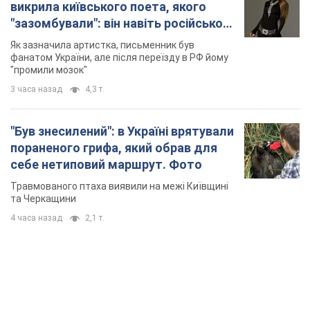
викрила київського поета, якого
"зазомбували": він навіть російської
не знав, а тепер хоче геноциду
Як зазначила артистка, письменник був
українців
фанатом України, але після переїзду в РФ йому
"промили мозок"
3 часа назад
4,3 т.
"Був знесилений": в Україні врятували
пораненого грифа, який обрав для
себе нетиповий маршрут. Фото
Травмованого птаха виявили на межі Київщині
та Черкащини
4 часа назад
2,1 т.