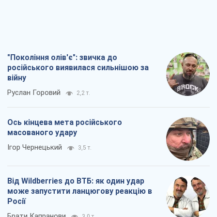
"Покоління олів'є": звичка до
російського виявилася сильнішою за
війну
Руслан Горовий
2,2 т.
Ось кінцева мета російського
масованого удару
Ігор Чернецький
3,5 т.
Від Wildberries до ВТБ: як один удар
може запустити ланцюгову реакцію в
Росії
Брати Капранови
3,0 т.