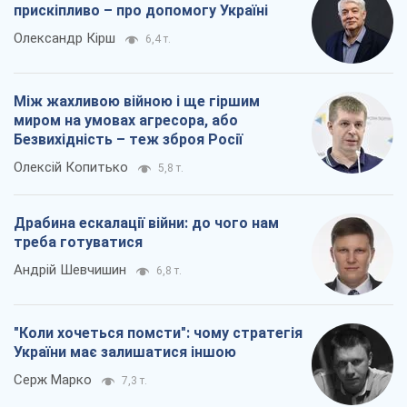
прискіпливо – про допомогу Україні
Олександр Кірш
6,4 т.
Між жахливою війною і ще гіршим
миром на умовах агресора, або
Безвихідність – теж зброя Росії
Олексій Копитько
5,8 т.
Драбина ескалації війни: до чого нам
треба готуватися
Андрій Шевчишин
6,8 т.
"Коли хочеться помсти": чому стратегія
України має залишатися іншою
Серж Марко
7,3 т.