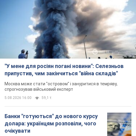
"У мене для росіян погані новини": Селезньов
припустив, чим закінчиться "війна складів"
Москва може стати "островом" і зануритися в темряву,
спрогнозував військовий експерт
5.08.2026 16:00
59,1 т.
Банки "готуються" до нового курсу
долара: українцям розповіли, чого
очікувати