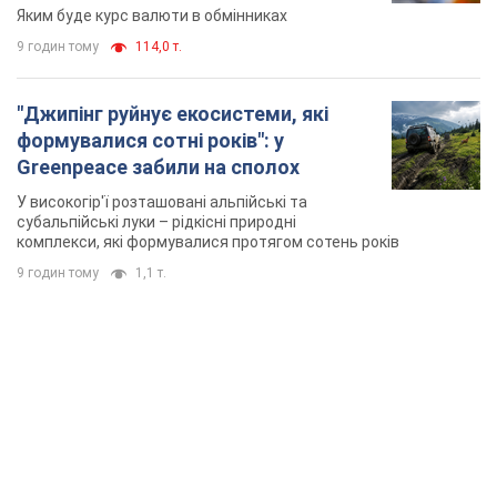
Яким буде курс валюти в обмінниках
9 годин тому
114,0 т.
"Джипінг руйнує екосистеми, які
формувалися сотні років": у
Greenpeace забили на сполох
У високогір'ї розташовані альпійські та
субальпійські луки – рідкісні природні
комплекси, які формувалися протягом сотень років
9 годин тому
1,1 т.