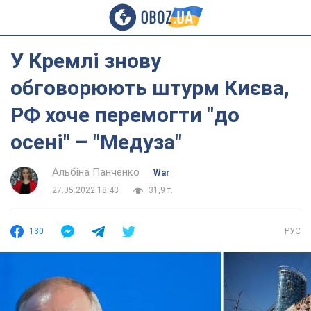
У Кремлі знову
обговорюють штурм Києва,
РФ хоче перемогти "до
осені" – "Медуза"
Альбіна Панченко
War
27.05.2022 18:43
31,9 т.
130
РУС