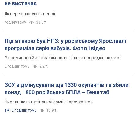
не вистачає
Як перераховують пенсії
годину тому
33,5 т.
Під атакою був НПЗ: у російському Ярославлі
прогриміла серія вибухів. Фото і відео
У промисловій зоні зафіксовано кілька осередків пожежі
2 години тому
2,2 т.
ЗСУ відмінусували ще 1330 окупантів та збили
понад 1800 російських БПЛА – Генштаб
Чисельність путінської армії скорочується
2 години тому
15,9 т.