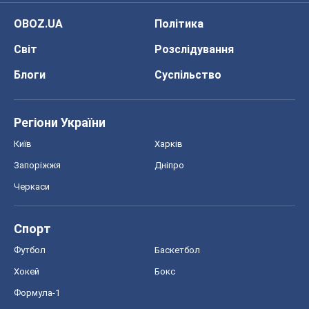
Спорт
Футбол
Баскетбол
Хокей
Бокс
Формула-1
Моя школа
ГДЗ
Підручники
Онлайн уроки
ДПА
ЗНО
НМТ
СНД посібники
Авто
Тест Драйв
Електромобілі