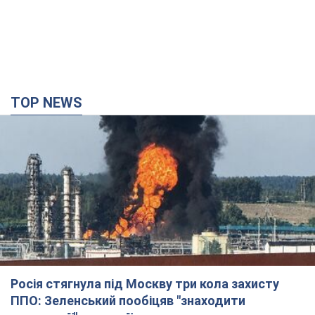
Росія стягнула під Москву три кола захисту
ППО: Зеленський пообіцяв "знаходити
технології" протидії
Президент заявив, що навіть посилена система
протиповітряної оборони РФ не гарантує захисту від
українських ударів
8 часов назад
56,1 т.
Україна придбала у Туреччини 70 балістичних
ракет і багато іншого озброєння: у Держдепі
США оприлюднили список
Держдеп вже поставив до відома американський Конгрес
9 часов назад
12,0 т.