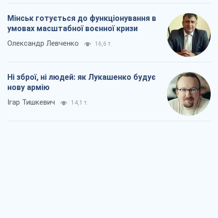
Коли закінчиться війна?
Юрій Хрістензен
9,0 т.
Україна вступила в надзвичайний
економічний стан. Чи є світло вкінці
тунелю?
Вадим Денисенко