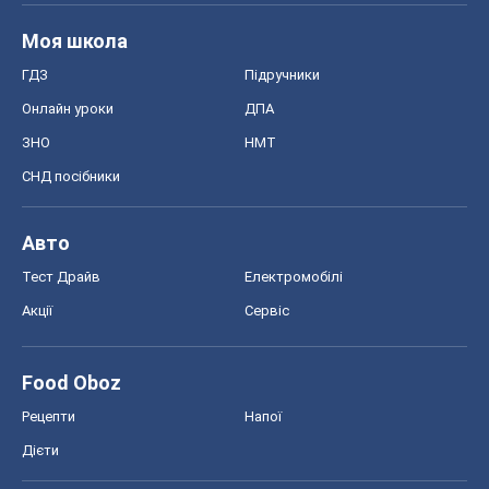
Акції
Сервіс
Food Oboz
Рецепти
Напої
Дієти
Економіка
Ринки та компанії
Макроекономіка
MedOboz
Новини медицини
MAMACLUB
Шоу
Афіша
Плітки