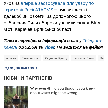
Україна
вперше застосувала для удару по
території Росії ATACMS
– американські
далекобійні ракети. За допомогою цього
озброєння Сили оборони уразили склад БК у
місті Карачев Брянської області.
Тільки перевірена інформація в нас у
Telegram-
каналі
OBOZ.UA та
Viber
. Не ведіться на фейки!
Україна
Севастополь
Окупація Криму
Вибухи в Криму
Війна
Редакційна політика