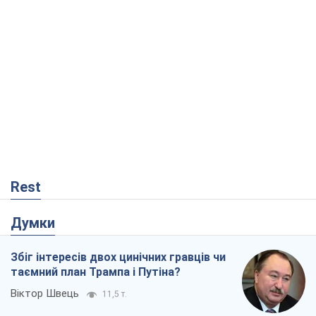
Думки
Збіг інтересів двох цинічних гравців чи
таємний план Трампа і Путіна?
Віктор Швець
11,5 т.
Мінськ готується до функціонування в
умовах масштабної воєнної кризи
Олександр Левченко
16,6 т.
Ні зброї, ні людей: як Лукашенко будує
нову армію
Ігар Тишкевич
14,1 т.