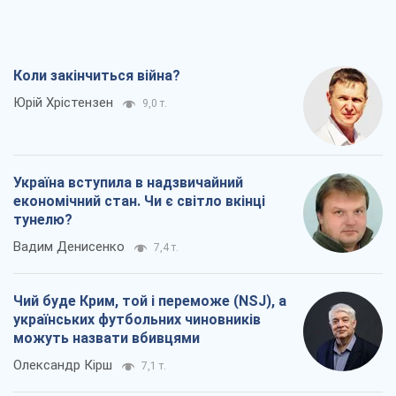
7,4 т.
Чий буде Крим, той і переможе (NSJ), а
українських футбольних чиновників
можуть назвати вбивцями
Олександр Кірш
7,1 т.
Захід проспав загрозу: Росія може
перевірити НАТО війною
Леонід Невзлін
8,4 т.
Всі думки