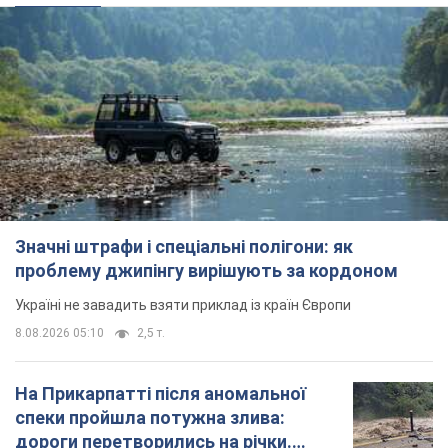
Україні не завадить взяти приклад із країн Європи
8.08.2026 05:10
2,5 т.
На Прикарпатті після аномальної
спеки пройшла потужна злива:
дороги перетворились на річки.
Відео
Негода накрила Івано-Франківщину та
курортний Буковель
8.08.2026 09:27
36,2 т.
Жінці нарахували 729 тис. грн боргу
за газ через покази зіпсованого
лічильника: суддя ухвалив
неочікуване рішення
Чи треба платити борг через донарахування
8.08.2026 14:43
31,7 т.