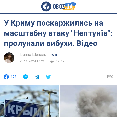
У Криму поскаржились на
масштабну атаку "Нептунів":
пролунали вибухи. Відео
Іванна Шепель
War
21.11.2024 17:21
52,7 т.
177
РУС