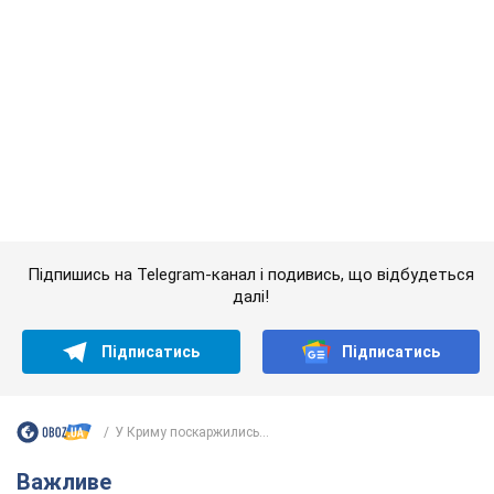
Підписатись
Підписатись
У Криму поскаржились...
Важливе
Значні штрафи і спеціальні полігони: як
проблему джипінгу вирішують за кордоном