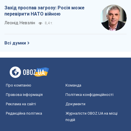
Про компанію
Команда
Правова інформація
Політика конфіденційності
Реклама на сайті
Документи
Редакційна політика
Журналісти OBOZ.UA на місці
подій
OBOZ.UA
Політика
Світ
Розслідування
Блоги
Суспільство
Регіони України
Київ
Харків
Запоріжжя
Дніпро
Черкаси