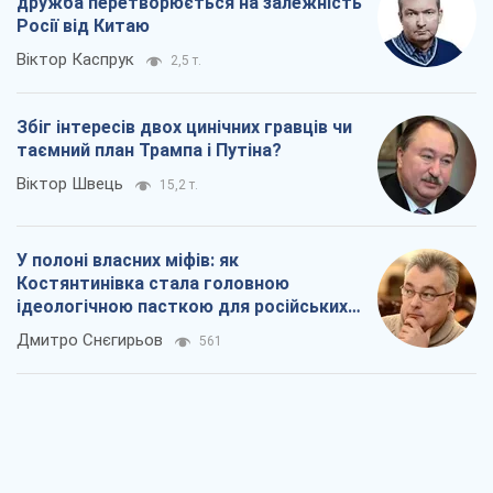
У полоні власних міфів: як
Костянтинівка стала головною
ідеологічною пасткою для російських
окупантів
Дмитро Снєгирьов
561
Рекрутинг: оновлений і, схоже,
корисний ворожий досвід, або