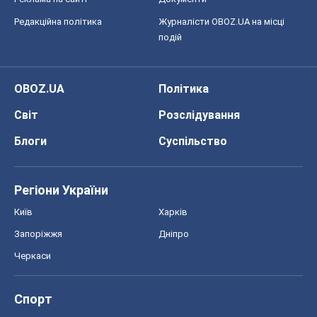
Блоги
Суспільство
Регіони України
Київ
Харків
Запоріжжя
Дніпро
Черкаси
Спорт
Футбол
Баскетбол
Хокей
Бокс
Формула-1
Моя школа
ГДЗ
Підручники
Онлайн уроки
ДПА