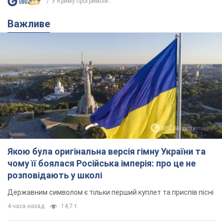
Якою була оригінальна версія гімну України та
чому її боялася Російська імперія: про це не
розповідають у школі
Державним символом є тільки перший куплет та приспів пісні
4 часа назад
14,7 т.
Олександру Пономарьову – 53: що
відомо про трьох дітей секс-
символа 90-х та який вигляд вони
мають
За розвитком кар'єри артист не забував про
особисте щастя
9 часов назад
8,4 т.