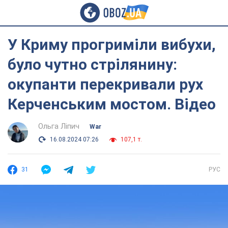
У Криму прогриміли вибухи,
було чутно стрілянину:
окупанти перекривали рух
Керченським мостом. Відео
Ольга Ліпич
War
16.08.2024 07:26
107,1 т.
31
РУС