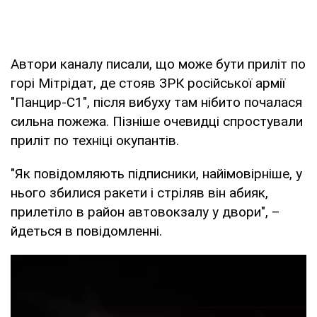
Автори каналу писали, що може бути приліт по
горі Мітрідат, де стояв ЗРК російської армії
"Панцир-С1", після вибуху там нібито почалася
сильна пожежа. Пізніше очевидці спростували
приліт по техніці окупантів.
"Як повідомляють підписники, найімовірніше, у
нього збилися ракети і стріляв він абияк,
прилетіло в район автовокзалу у двори", –
йдеться в повідомленні.