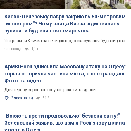
Армія Росії здійснила масовану атаку на Одесу:
горіла історична частина міста, є постраждалі.
Фото та відео
Для терору ворог застосував ракети та дрони
2 часа назад
51,8 т.
"Воюють проти продовольчої безпеки світу!"
Зеленський заявив, що армія Росії знову цілила
у порт в Одесі
Лише за тиждень проти України використали десятки ракет,
більшість із яких – балістичні
час назад
453