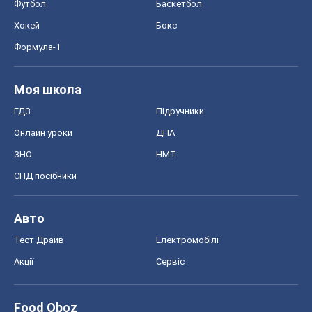
ЗНО
НМТ
СНД посібники
Авто
Тест Драйв
Електромобілі
Акції
Сервіс
Food Oboz
Рецепти
Напої
Дієти
Економіка
Ринки та компанії
Макроекономіка