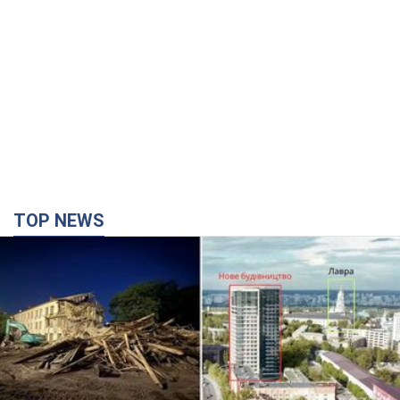
TOP NEWS
Києво-Печерську лавру закриють 80-метровим
"монстром"? Чому влада Києва відмовилась
зупиняти будівництво хмарочоса
"московського вірянина"
Яка реакція Кличка на петицію щодо скасування будівництва
час назад
4,1 т.