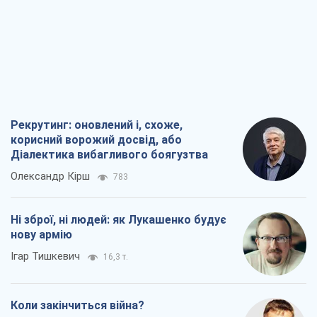
Діалектика вибагливого боягузтва
Олександр Кірш
783
Ні зброї, ні людей: як Лукашенко будує
нову армію
Ігар Тишкевич
16,3 т.
Коли закінчиться війна?
Юрій Хрістензен
12,1 т.
Україна вступила в надзвичайний
економічний стан. Чи є світло вкінці
тунелю?
Вадим Денисенко
9,7 т.