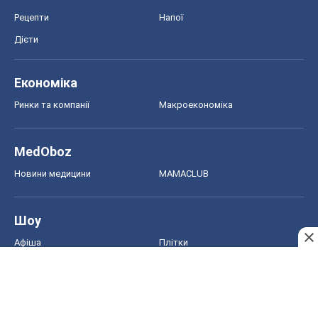
MedOboz
Новини медицини
MAMACLUB
Шоу
Афіша
Плітки
Краса
Мода
Жіночий журнал