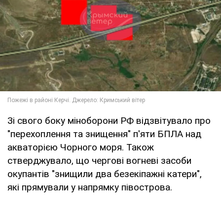
Зі свого боку міноборони РФ відзвітувало про
"перехоплення та знищення" п'яти БПЛА над
акваторією Чорного моря. Також
стверджувало, що чергові вогневі засоби
окупантів "знищили два безекіпажні катери",
які прямували у напрямку півострова.