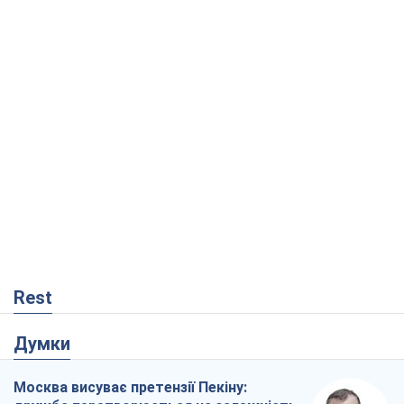
Rest
Думки
Москва висуває претензії Пекіну:
дружба перетворюється на залежність
Росії від Китаю
Віктор Каспрук
2,5 т.
Збіг інтересів двох цинічних гравців чи
таємний план Трампа і Путіна?
Віктор Швець
15,2 т.