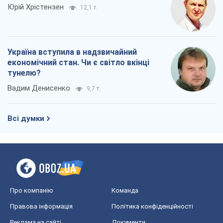
Всі думки
Про компанію
Команда
Правова інформація
Політика конфіденційності
Реклама на сайті
Документи
Редакційна політика
Журналісти OBOZ.UA на місці
подій
OBOZ.UA
Політика
Світ
Розслідування