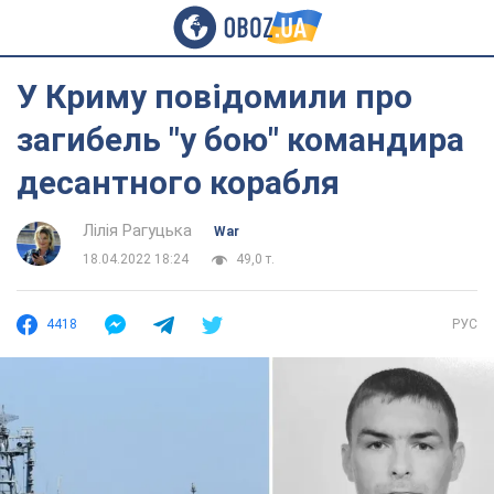
У Криму повідомили про
загибель "у бою" командира
десантного корабля
Лілія Рагуцька
War
18.04.2022 18:24
49,0 т.
4418
РУС