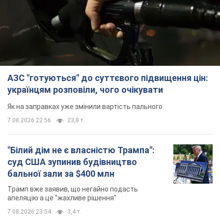
АЗС "готуються" до суттєвого підвищення цін:
українцям розповіли, чого очікувати
Як на заправках уже змінили вартість пального
7.08.2026 22:56
23,8 т.
"Білий дім не є власністю Трампа":
суд США зупинив будівництво
бальної зали за $400 млн
Трамп вже заявив, що негайно подасть
апеляцію а це "жахливе рішення"
7.08.2026 23:54
3,4 т.