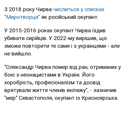
З 2018 року Чирва
числиться у списках
"Миротворця"
як російський окупант.
У 2015-2016 роках окупант Чирва їздив
убивати сирійців. У 2022-му вирішив, що
зможе повторити те саме і з українцями - але
не вийшло.
"Олександр Чирва помер від ран, отриманих у
бою з неонацистами в Україні. Його
хоробрість, професіоналізм та досвід
врятували життя членів екіпажу", - зазначив
"мер" Севастополя, окупант із Красноярська.