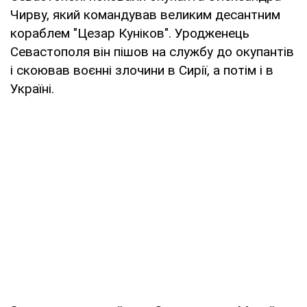
Чирву, який командував великим десантним
кораблем "Цезар Куніков". Уродженець
Севастополя він пішов на службу до окупантів
і скоював воєнні злочини в Сирії, а потім і в
Україні.