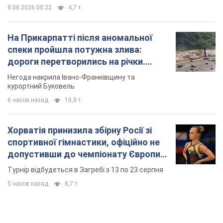
8.08.2026 00:22
4,7 т.
На Прикарпатті після аномальної
спеки пройшла потужна злива:
дороги перетворились на річки.
Відео
Негода накрила Івано-Франківщину та
курортний Буковель
6 часов назад
10,8 т.
Хорватія принизила збірну Росії зі
спортивної гімнастики, офіційно не
допустивши до чемпіонату Європи
основних спортсменів
Турнір відбудеться в Загребі з 13 по 23 серпня
5 часов назад
8,7 т.