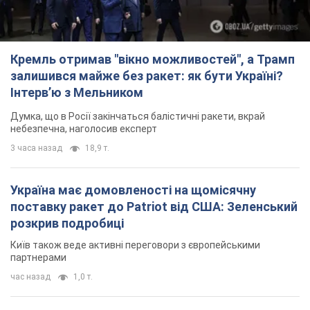
Кремль отримав "вікно можливостей", а Трамп
залишився майже без ракет: як бути Україні?
Інтерв’ю з Мельником
Думка, що в Росії закінчаться балістичні ракети, вкрай
небезпечна, наголосив експерт
3 часа назад
18,9 т.
Україна має домовленості на щомісячну
поставку ракет до Patriot від США: Зеленський
розкрив подробиці
Київ також веде активні переговори з європейськими
партнерами
час назад
1,0 т.