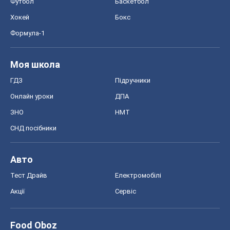
Футбол
Баскетбол
Хокей
Бокс
Формула-1
Моя школа
ГДЗ
Підручники
Онлайн уроки
ДПА
ЗНО
НМТ
СНД посібники
Авто
Тест Драйв
Електромобілі
Акції
Сервіс
Food Oboz