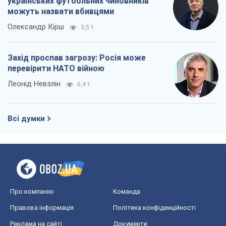
українських футбольних чиновників
можуть назвати вбивцями
Олександр Кірш
3,5 т.
Захід проспав загрозу: Росія може
перевірити НАТО війною
Леонід Невзлін
6,4 т.
Всі думки
Про компанію
Команда
Правова інформація
Політика конфіденційності
Реклама на сайті
Документи