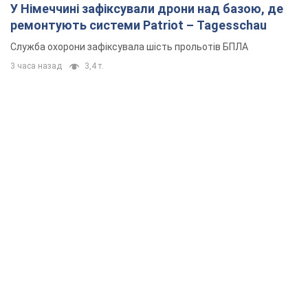
У Німеччині зафіксували дрони над базою, де
ремонтують системи Patriot – Tagesschau
Служба охорони зафіксувала шість прольотів БПЛА
3 часа назад
3,4 т.