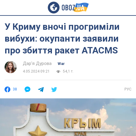
У Криму вночі прогриміли
вибухи: окупанти заявили
про збиття ракет ATACMS
Дар'я Дурова
War
4.05.2024 09:21
54,1 т.
38
РУС