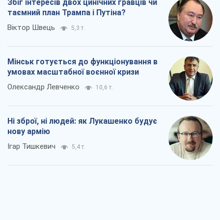
Збіг інтересів двох цинічних гравців чи
таємний план Трампа і Путіна?
Віктор Швець
5,3 т.
Мінськ готується до функціонування в
умовах масштабної воєнної кризи
Олександр Левченко
10,6 т.
Ні зброї, ні людей: як Лукашенко будує
нову армію
Ігар Тишкевич
5,4 т.