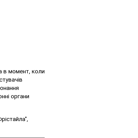
а в момент, коли
стувачів
конання
онні органи
рістайла",