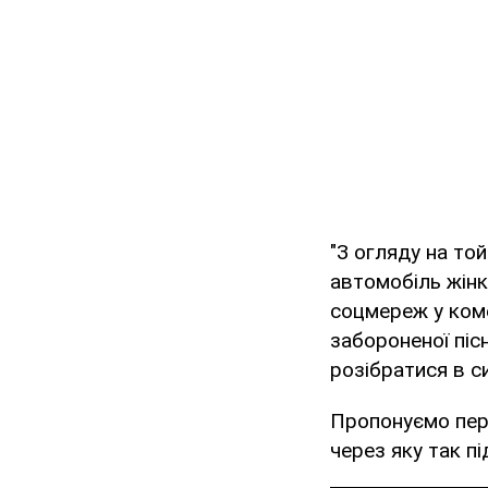
"З огляду на то
автомобіль жінк
соцмереж у ком
забороненої піс
розібратися в си
Пропонуємо пе
через яку так пі