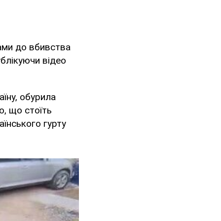
ками до вбивства
ублікуючи відео
аїну, обурила
ю, що стоїть
аїнського гурту