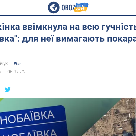
інка ввімкнула на всю гучніст
вка": для неї вимагають покар
ічук
War
5
18,5 т.