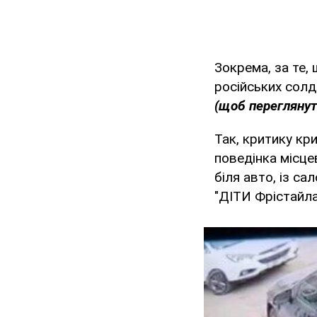
Зокрема, за те,
російських солд
(щоб переглянут
Так, критику кр
поведінка місце
біля авто, із са
"ДІТИ Фрістайла