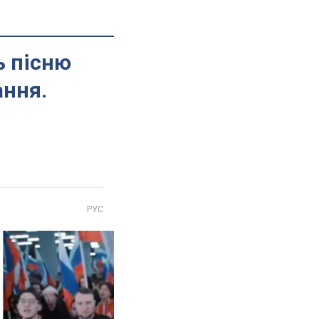
ь пісню
ання.
РУС