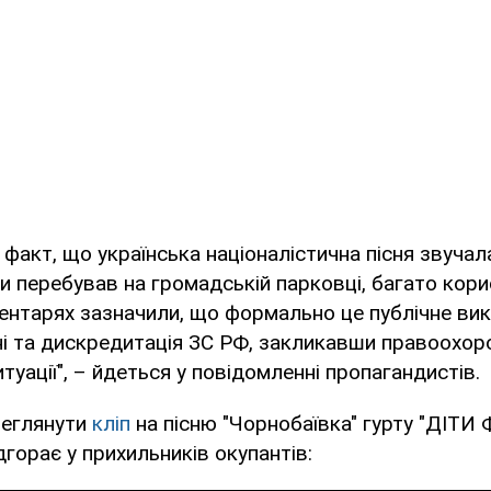
й факт, що українська націоналістична пісня звучал
и перебував на громадській парковці, багато кори
ентарях зазначили, що формально це публічне ви
ні та дискредитація ЗС РФ, закликавши правоохор
туації", – йдеться у повідомленні пропагандистів.
реглянути
кліп
на пісню "Чорнобаївка" гурту "ДІТИ Ф
дгорає у прихильників окупантів: