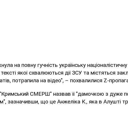
кнула на повну гучність українську націоналістичну
в тексті якої схвалюються дії ЗСУ та містяться за
атів, потрапила на відео", – похвалилися Z-пропаг
 "Кримський СМЕРШ" назвав її "дамочкою з дуже п
", зазначивши, що це Анжеліка К., яка в Алушті т