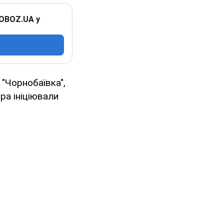
 OBOZ.UA у
"Чорнобаївка",
ра ініціювали