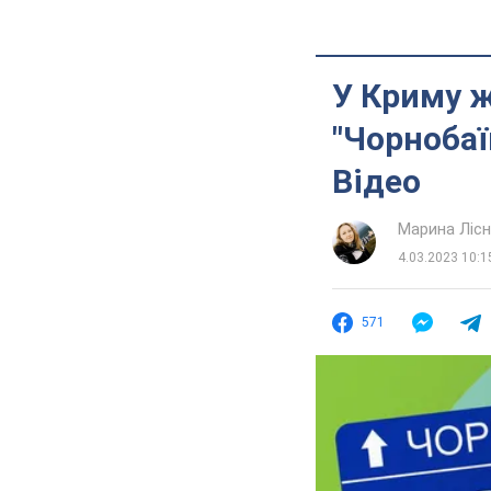
У Криму ж
"Чорнобаї
Відео
Марина Лісн
4.03.2023 10:1
571