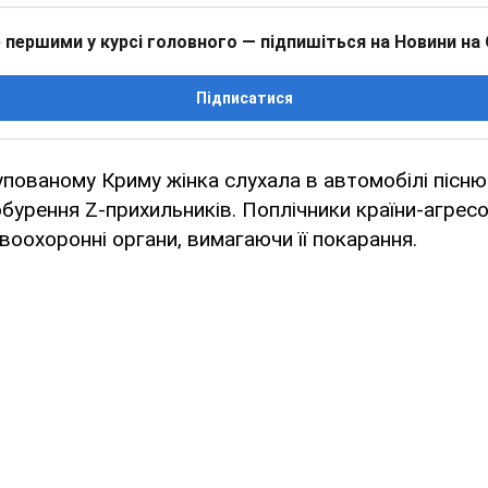
 першими у курсі головного — підпишіться на Новини на
Підписатися
пованому Криму жінка слухала в автомобілі пісню 
бурення Z-прихильників. Поплічники країни-агресо
воохоронні органи, вимагаючи її покарання.