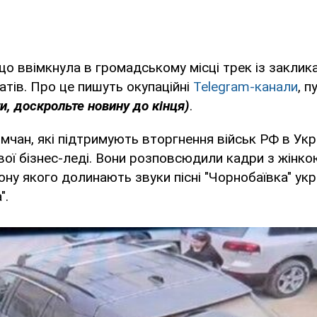
 що ввімкнула в громадському місці трек із закли
атів. Про це пишуть окупаційні
Telegram-канали
, п
и, доскрольте новину до кінця)
.
имчан, які підтримують вторгнення військ РФ в Укр
вої бізнес-леді. Вони розповсюдили кадри з жінко
лону якого долинають звуки пісні "Чорнобаївка" укр
".