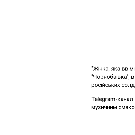
"Жінка, яка ввім
"Чорнобаївка", 
російських солд
Telegram-канал
музичним смаком