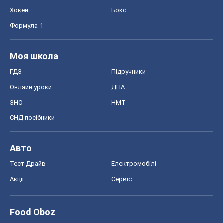
ЗНО
НМТ
СНД посібники
Авто
Тест Драйв
Електромобілі
Акції
Сервіс
Food Oboz
Рецепти
Напої
Дієти
Економіка
Ринки та компанії
Макроекономіка
MedOboz