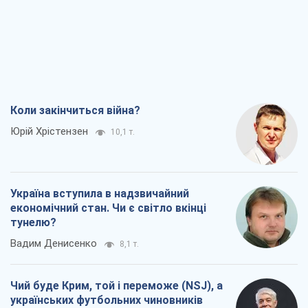
Україна вступила в надзвичайний
економічний стан. Чи є світло вкінці
тунелю?
Вадим Денисенко
8,1 т.
Чий буде Крим, той і переможе (NSJ), а
українських футбольних чиновників
можуть назвати вбивцями
Олександр Кірш
7,9 т.
Захід проспав загрозу: Росія може
перевірити НАТО війною
Леонід Невзлін
8,8 т.