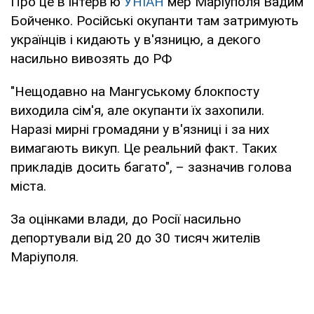
Про це в інтерв'ю
УНІАН
мер Маріуполя Вадим
Бойченко. Російські окупанти там затримують
українців і кидають у в'язницю, а декого
насильно вивозять до РФ
"Нещодавно на Мангуському блокпосту
виходила сім'я, але окупанти їх захопили.
Наразі мирні громадяни у в'язниці і за них
вимагають викуп. Це реальний факт. Таких
прикладів досить багато", – зазначив голова
міста.
За оцінками влади, до Росії насильно
депортували від 20 до 30 тисяч жителів
Маріуполя.