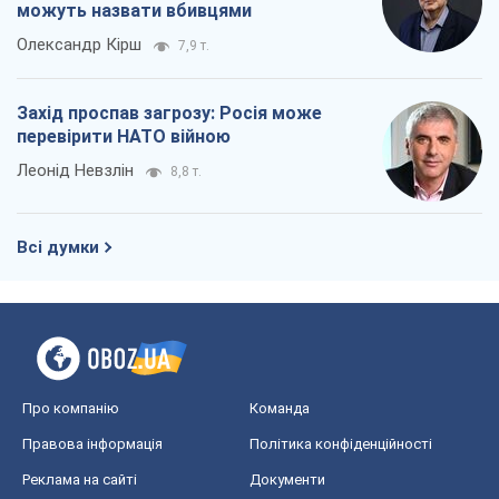
Всі думки
Про компанію
Команда
Правова інформація
Політика конфіденційності
Реклама на сайті
Документи
Редакційна політика
Журналісти OBOZ.UA на місці
подій
OBOZ.UA
Політика
Світ
Розслідування
Блоги
Суспільство