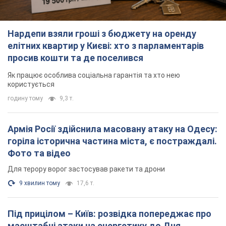
Армія Росії здійснила масовану атаку на Одесу:
горіла історична частина міста, є постраждалі.
Фото та відео
Для терору ворог застосував ракети та дрони
9 хвилин тому
17,6 т.
Під прицілом – Київ: розвідка попереджає про
масштабні атаки на енергетику до Дня
незалежності
Путінська армія посилює терор
2 години тому
14,2 т.