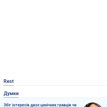
Rest
Думки
Збіг інтересів двох цинічних гравців чи
таємний план Трампа і Путіна?
Віктор Швець
12,9 т.
Мінськ готується до функціонування в
умовах масштабної воєнної кризи
Олександр Левченко
17,7 т.