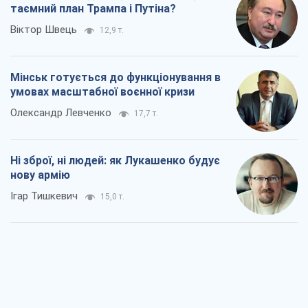
Ні зброї, ні людей: як Лукашенко будує
нову армію
Ігар Тишкевич
15,0 т.
Коли закінчиться війна?
Юрій Хрістензен
10,1 т.