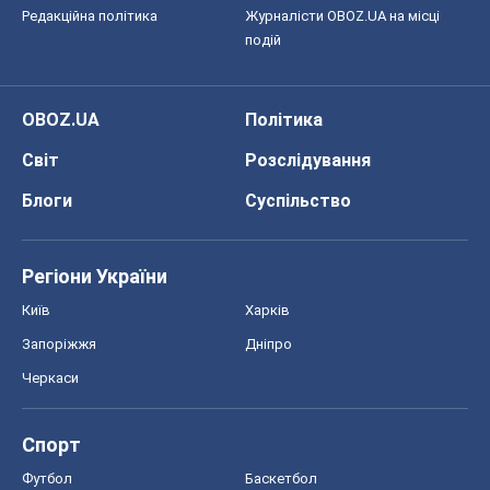
Регіони України
Київ
Харків
Запоріжжя
Дніпро
Черкаси
Спорт
Футбол
Баскетбол
Хокей
Бокс
Формула-1
Моя школа
ГДЗ
Підручники
Онлайн уроки
ДПА