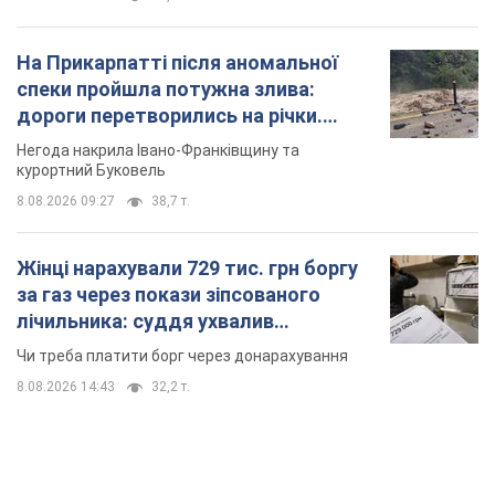
Жінці нарахували 729 тис. грн боргу
за газ через покази зіпсованого
лічильника: суддя ухвалив
неочікуване рішення
Чи треба платити борг через донарахування
8.08.2026 14:43
32,2 т.