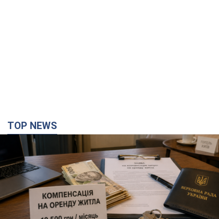
TOP NEWS
Нардепи взяли гроші з бюджету на оренду
елітних квартир у Києві: хто з парламентарів
просив кошти та де поселився
Як працює особлива соціальна гарантія та хто нею
користується
годину тому
9,3 т.