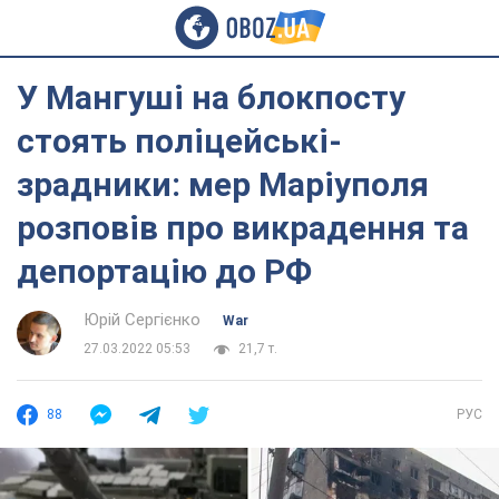
У Мангуші на блокпосту
стоять поліцейські-
зрадники: мер Маріуполя
розповів про викрадення та
депортацію до РФ
Юрій Сергієнко
War
27.03.2022 05:53
21,7 т.
88
РУС