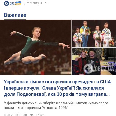
Українська гімнастка вразила президента США
і вперше почула "Слава Україні"! Як склалася
доля Подкопаєвої, яка 30 років тому виграла
"золото" Олімпіади
У фанатів донеччанки зберігся великий шматок килимового
покриття з надписом "Атланта-1996"
8.08.2026 18:30
37,4 т.
На Прикарпатті після аномальної
спеки пройшла потужна злива:
дороги перетворились на річки.
Відео
Негода накрила Івано-Франківщину та
курортний Буковель
8.08.2026 09:27
38,7 т.