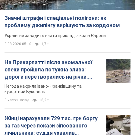
Значні штрафи і спеціальні полігони: як
проблему джипінгу вирішують за кордоном
Україні не завадить взяти приклад із країн Європи
8.08.2026 05:10
1,7 т.
На Прикарпатті після аномальної
спеки пройшла потужна злива:
дороги перетворились на річки.
Відео
Негода накрила Івано-Франківщину та
курортний Буковель
8 часов назад
18,2 т.
Жінці нарахували 729 тис. грн боргу
за газ через покази зіпсованого
лічильника: суддя ухвалив