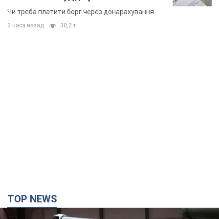
неочікуване рішення
Чи треба платити борг через донарахування
3 часа назад
30,2 т.
TOP NEWS