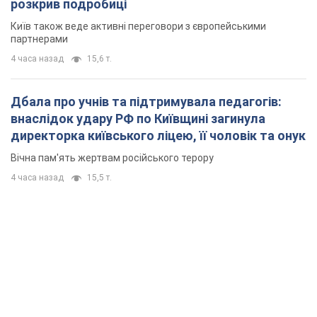
розкрив подробиці
Київ також веде активні переговори з європейськими
партнерами
4 часа назад
15,6 т.
Дбала про учнів та підтримувала педагогів:
внаслідок удару РФ по Київщині загинула
директорка київського ліцею, її чоловік та онук
Вічна пам'ять жертвам російського терору
4 часа назад
15,5 т.