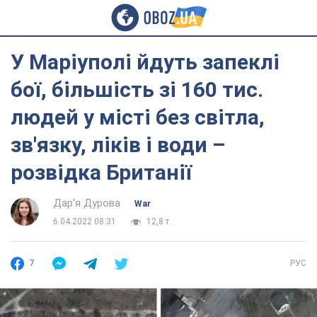
У Маріуполі йдуть запеклі
бої, більшість зі 160 тис.
людей у місті без світла,
зв'язку, ліків і води –
розвідка Британії
Дар'я Дурова
War
6.04.2022 08:31
12,8 т.
7
РУС