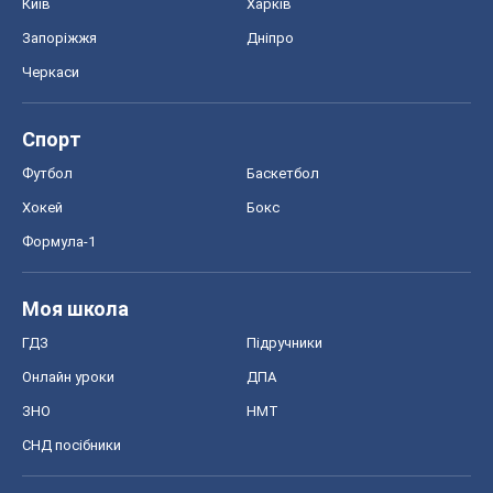
Київ
Харків
Запоріжжя
Дніпро
Черкаси
Спорт
Футбол
Баскетбол
Хокей
Бокс
Формула-1
Моя школа
ГДЗ
Підручники
Онлайн уроки
ДПА
ЗНО
НМТ
СНД посібники