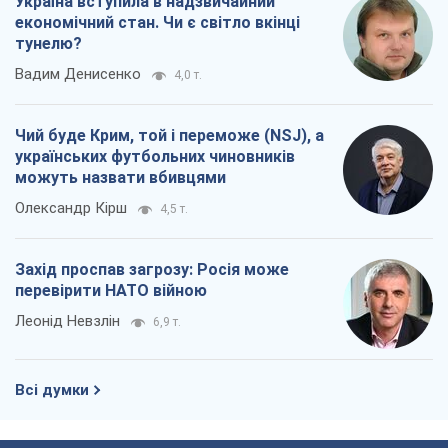
Україна вступила в надзвичайний
економічний стан. Чи є світло вкінці
тунелю?
Вадим Денисенко
4,0 т.
Чий буде Крим, той і переможе (NSJ), а
українських футбольних чиновників
можуть назвати вбивцями
Олександр Кірш
4,5 т.
Захід проспав загрозу: Росія може
перевірити НАТО війною
Леонід Невзлін
6,9 т.
Всі думки