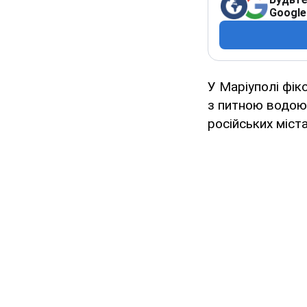
Google
У Маріуполі фік
з питною водою 
російських міста