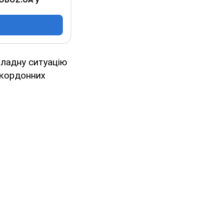
кладну ситуацію
икордонних