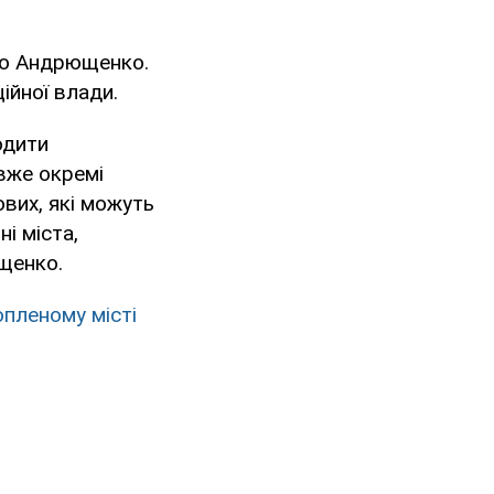
ро Андрющенко.
ійної влади.
одити
вже окремі
ових, які можуть
ні міста,
ющенко.
опленому місті