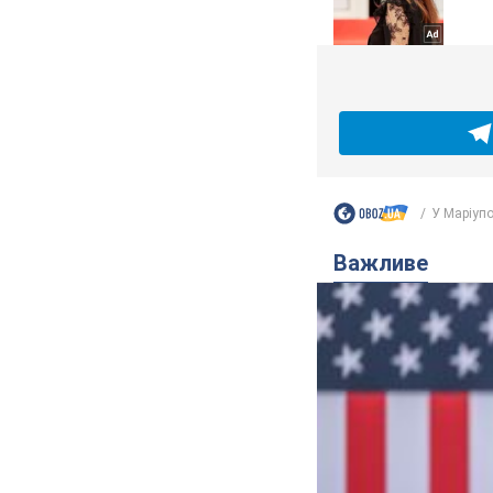
У Маріупо
Важливе