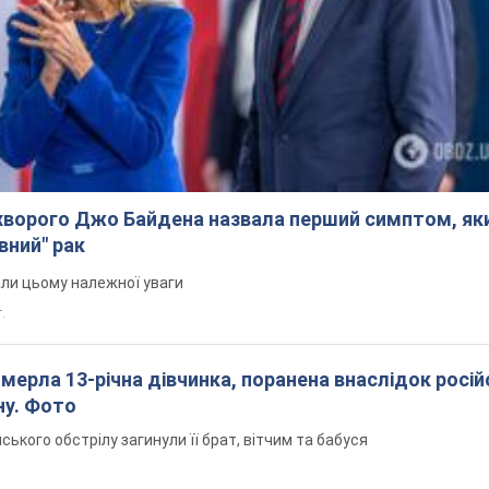
ворого Джо Байдена назвала перший симптом, яки
вний" рак
али цьому належної уваги
.
померла 13-річна дівчинка, поранена внаслідок росій
ну. Фото
йського обстрілу загинули її брат, вітчим та бабуся