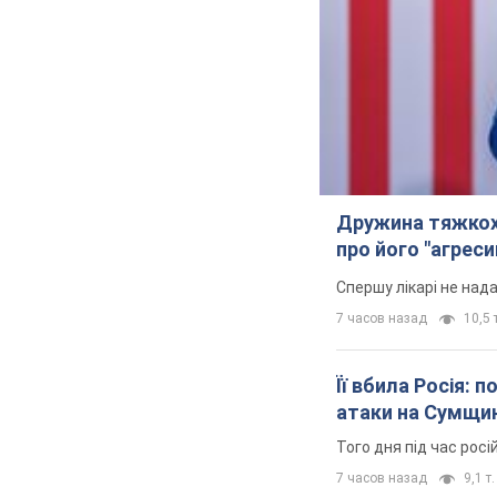
Дружина тяжкох
про його "агреси
Спершу лікарі не над
7 часов назад
10,5 т
Її вбила Росія: 
атаки на Сумщи
Того дня під час росі
7 часов назад
9,1 т.