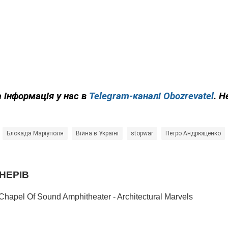
 інформація у нас в
Telegram-каналі Obozrevatel
. Н
Блокада Маріуполя
Війна в Україні
stopwar
Петро Андрющенко