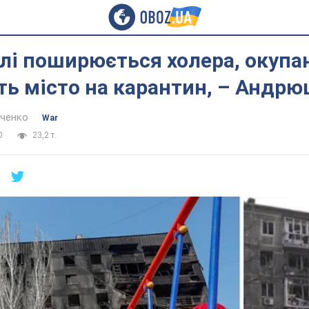
лі поширюється холера, окупа
ть місто на карантин, – Андр
нченко
War
0
23,2 т.