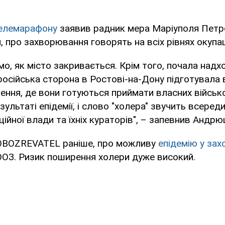
телемарафону
заявив радник мера Маріуполя Пет
, про захворювання говорять на всіх рівнях окупац
мо, як місто закривається. Крім того, почала надх
російська сторона в Ростові-на-Дону підготувала 
ілення, де вони готуються приймати власних військ
ультаті епідемії, і слово "холера" звучить всереди
ційної влади та їхніх кураторів", – запевнив Андр
OBOZREVATEL раніше, про можливу
епідемію у зах
ООЗ. Ризик поширення холери дуже високий.