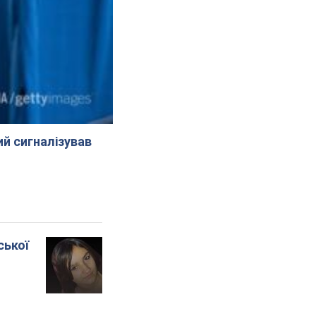
й сигналізував
ської