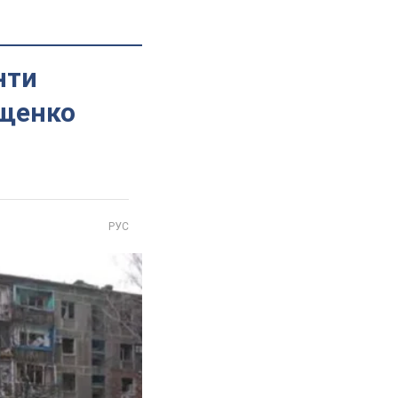
нти
ющенко
РУС