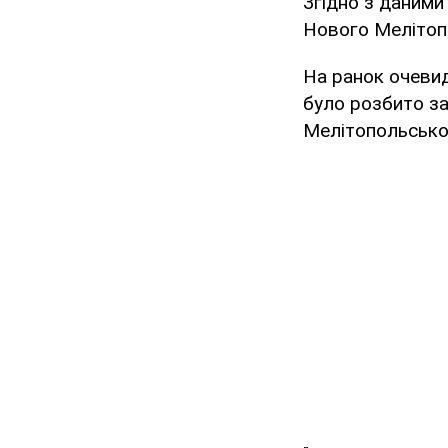
Згідно з даним
Нового Мелітопо
На ранок очевид
було розбито за
Мелітопольсько