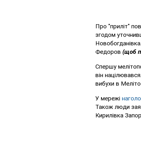
Про "приліт" по
згодом уточнив
Новобогданівка
Федоров
(щоб п
Спершу мелітопо
він націлювався
вибухи в Меліто
У мережі
нагол
Також люди заяв
Кирилівка Запор