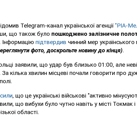
відомив Telegram-канал української агенції
"РІА-Ме
ши, що також було
пошкоджено залізничне поло
. Інформацію
підтвердив
чинний мер українського 
ереглянути фото, доскрольте новину до кінця)
.
льці заявили, що удар був близько 01:00, але нев
. За кілька хвилин місцеві почали говорити про ду
полі.
осили
, що це українські військові "активно мінусуют
или, що вибухи було чутно навіть у місті Токмак і
ізької області.