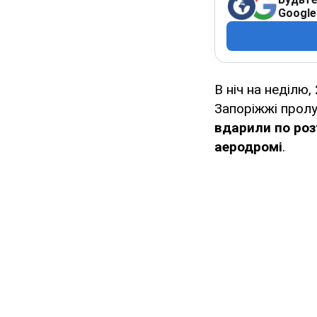
Google
В ніч на неділю,
Запоріжжі прол
вдарили по ро
аеродромі
.