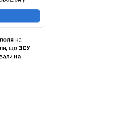
ополя
на
или, що
ЗСУ
ували
на