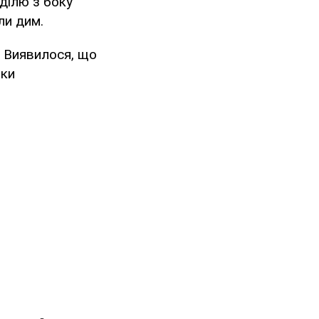
еділю з боку
ли дим.
. Виявилося, що
вки