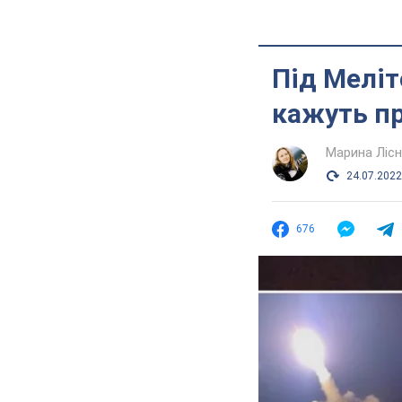
Під Меліт
кажуть пр
Марина Лісн
24.07.2022
676