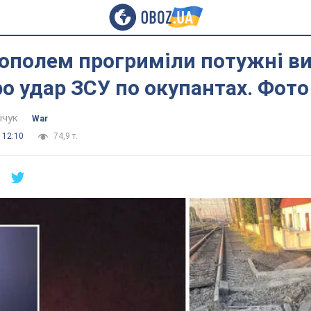
ополем прогриміли потужні ви
о удар ЗСУ по окупантах. Фото
ічук
War
 12:10
74,9 т.