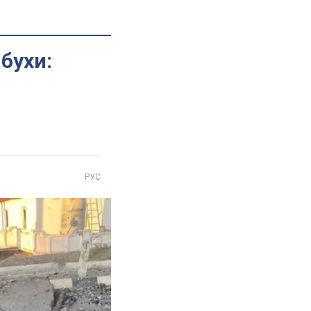
бухи:
РУС