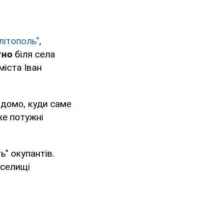
літополь"
,
тно
біля села
міста Іван
ідомо, куди саме
же потужні
ь" окупантів.
 селищі