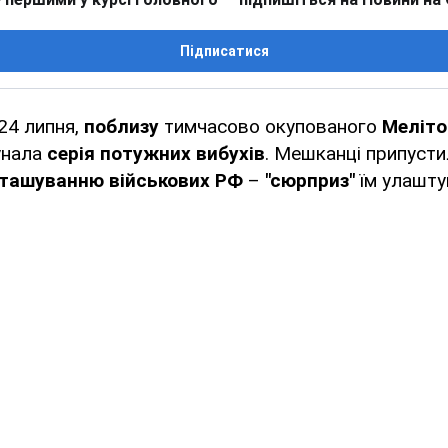
Підписатися
 24 липня,
поблизу
тимчасово окупованого
Меліт
унала
серія потужних вибухів
. Мешканці припуст
зташуванню військових РФ
–
"сюрприз"
їм улашт