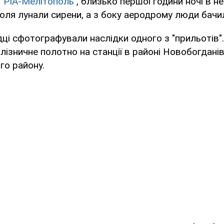
и
"РІА-Мелітополь"
, близько першої години ночі в н
ля лунали сирени, а з боку аеродрому люди бачи
ці сфотографували наслідки одного з "прильотів"
лізничне полотно на станції в районі Новобогдані
го району.