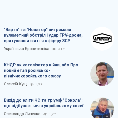
"Варта" та "Новатор" витримали
кулеметний обстріл і удар FPV-дрона,
врятувавши життя офіцеру ЗСУ
Українська Бронетехніка
3,1 т.
КНДР як каталізатор війни, або Про
новий етап російсько-
північнокорейського союзу
Олексій Кущ
3,3 т.
Вихід до еліти ЧС та тріумф "Сокола":
що відбувається в українському хокеї
Олександр Липенко
1,2 т.