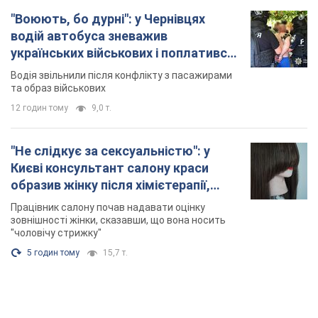
"Воюють, бо дурні": у Чернівцях
водій автобуса зневажив
українських військових і поплатився.
Відео
Водія звільнили після конфлікту з пасажирами
та образ військових
12 годин тому
9,0 т.
"Не слідкує за сексуальністю": у
Києві консультант салону краси
образив жінку після хімієтерапії,
розгорівся скандал. Фото
Працівник салону почав надавати оцінку
зовнішності жінки, сказавши, що вона носить
"чоловічу стрижку"
5 годин тому
15,7 т.