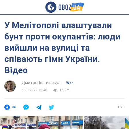
У Мелітополі влаштували
бунт проти окупантів: люди
вийшли на вулиці та
співають гімн України.
Відео
Дмитро Іванческул
War
5.03.2022 18:40
16,9 т.
36
РУС