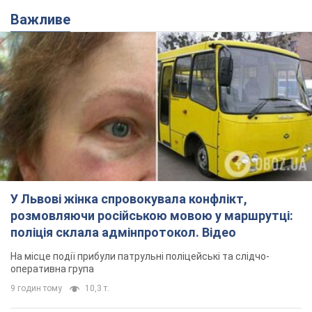
Важливе
У Львові жінка спровокувала конфлікт,
розмовляючи російською мовою у маршрутці:
поліція склала адмінпротокол. Відео
На місце події прибули патрульні поліцейські та слідчо-
оперативна група
9 годин тому
10,3 т.