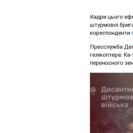
Кадри цього еф
штурмової брига
кореспонденти
Пресслужба Дес
гелікоптера. Ка
переносного зен