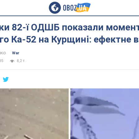
ки 82-ї ОДШБ показали момент
го Ка-52 на Курщині: ефектне 
нко
War
35
8,2 т.