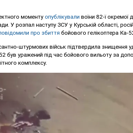
ектного моменту
опублікували
воїни 82-ї окремої 
ди. У розпал наступу ЗСУ у Курській області, росій
повідомили про збиття
бойового гелікоптера Ка-5
антно-штурмових військ підтвердила знищення у
-52 був уражений під час бойового вильоту за до
ітного комплексу.