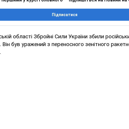
Підписатися
ській області Збройні Сили України збили російськ
". Він був уражений з переносного зенітного ракет
.