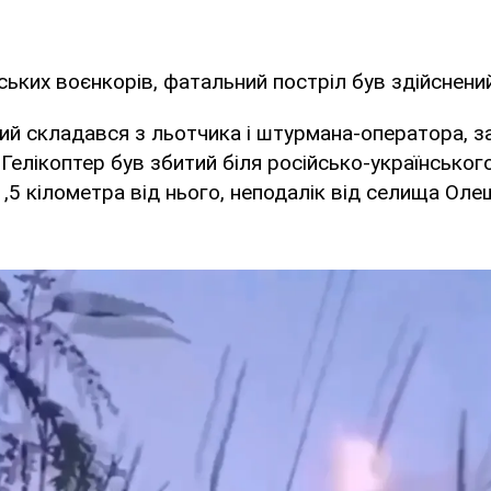
ських воєнкорів, фатальний постріл був здійснений
кий складався з льотчика і штурмана-оператора, з
 Гелікоптер був збитий біля російсько-українськог
1,5 кілометра від нього, неподалік від селища Оле