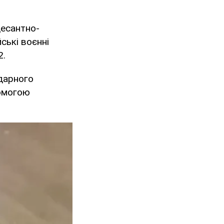
десантно-
ські воєнні
2.
дарного
помогою