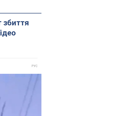
 збиття
відео
РУС