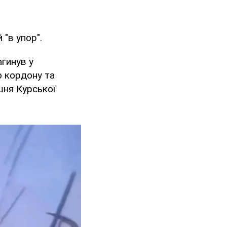
 "в упор".
агинув у
о кордону та
шня Курської