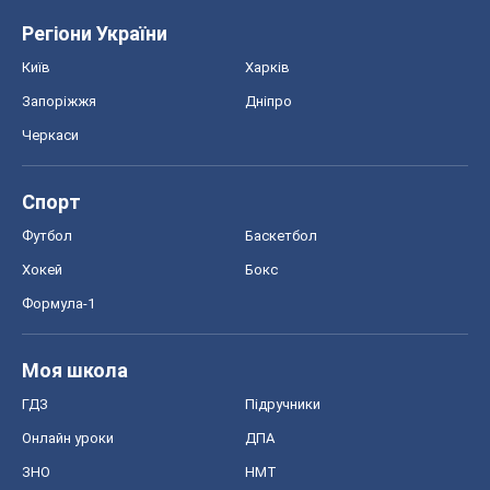
Регіони України
Київ
Харків
Запоріжжя
Дніпро
Черкаси
Спорт
Футбол
Баскетбол
Хокей
Бокс
Формула-1
Моя школа
ГДЗ
Підручники
Онлайн уроки
ДПА
ЗНО
НМТ