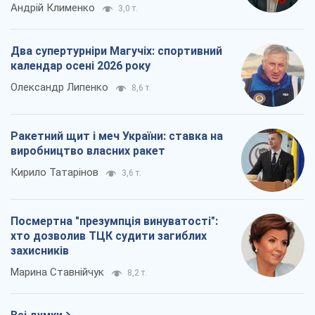
Андрій Клименко
3,0 т.
Два супертурніри Магучіх: спортивний
календар осені 2026 року
Олександр Липенко
8,6 т.
Ракетний щит і меч України: ставка на
виробництво власних ракет
Кирило Татарінов
3,6 т.
Посмертна "презумпція винуватості":
хто дозволив ТЦК судити загиблих
захисників
Марина Ставнійчук
8,2 т.