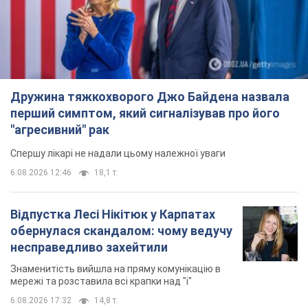
Дружина тяжкохворого Джо Байдена назвала
перший симптом, який сигналізував про його
"агресивний" рак
Спершу лікарі не надали цьому належної уваги
6.08.2026 12:46
18,1 т.
Відпустка Лесі Нікітюк у Карпатах
обернулася скандалом: чому ведучу
несправедливо захейтили
Знаменитість вийшла на пряму комунікацію в
мережі та розставила всі крапки над "і"
6.08.2026 17:32
14,8 т.