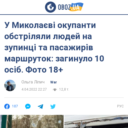
У Миколаєві окупанти
обстріляли людей на
зупинці та пасажирів
маршруток: загинуло 10
осіб. Фото 18+
Ольга Ліпич
War
4.04.2022 22:27
12,8 т.
107
РУС