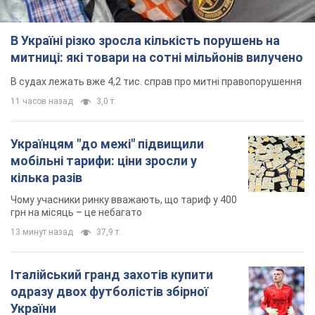
В Україні різко зросла кількість порушень на
митниці: які товари на сотні мільйонів вилучено
В судах лежать вже 4,2 тис. справ про митні правопорушення
11 часов назад
3,0 т.
Українцям "до межі" підвищили
мобільні тарифи: ціни зросли у
кілька разів
Чому учасники ринку вважають, що тариф у 400
грн на місяць – це небагато
13 минут назад
37,9 т.
Італійський гранд захотів купити
одразу двох футболістів збірної
України