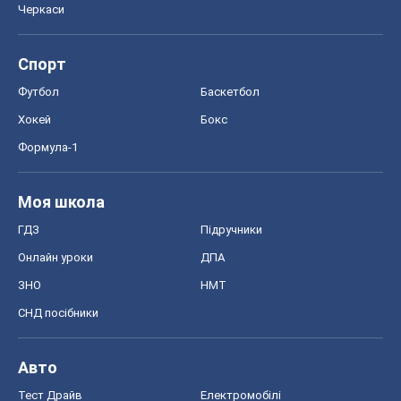
Черкаси
Спорт
Футбол
Баскетбол
Хокей
Бокс
Формула-1
Моя школа
ГДЗ
Підручники
Онлайн уроки
ДПА
ЗНО
НМТ
СНД посібники
Авто
Тест Драйв
Електромобілі