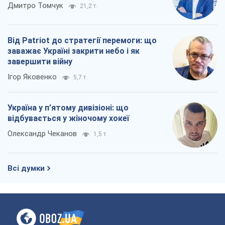
Дмитро Томчук
21,2 т.
Від Patriot до стратегії перемоги: що
заважає Україні закрити небо і як
завершити війну
Ігор Яковенко
5,7 т.
Україна у п’ятому дивізіоні: що
відбувається у жіночому хокеї
Олександр Чеканов
1,5 т.
Всі думки