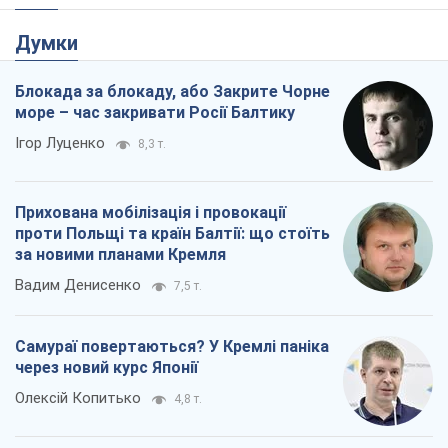
Думки
Блокада за блокаду, або Закрите Чорне
море – час закривати Росії Балтику
Ігор Луценко
8,3 т.
Прихована мобілізація і провокації
проти Польщі та країн Балтії: що стоїть
за новими планами Кремля
Вадим Денисенко
7,5 т.
Самураї повертаються? У Кремлі паніка
через новий курс Японії
Олексій Копитько
4,8 т.