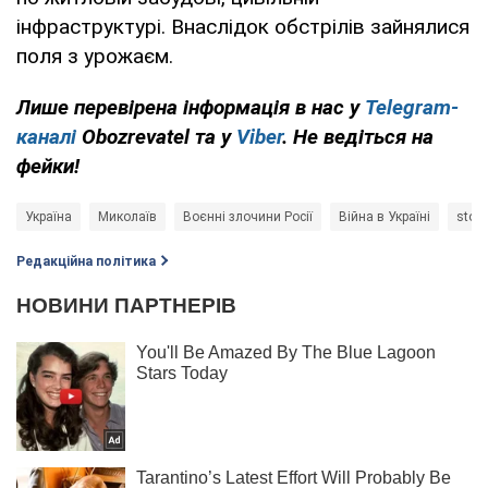
інфраструктурі. Внаслідок обстрілів зайнялися
поля з урожаєм.
Лише перевірена інформація в нас у
Telegram-
каналі
Obozrevatel та у
Viber
. Не ведіться на
фейки!
Україна
Миколаїв
Воєнні злочини Росії
Війна в Україні
stop
Редакційна політика