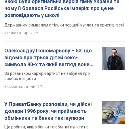
Якою була оригінальна версія гімну України та
чому її боялася Російська імперія: про це не
розповідають у школі
Державним символом є тільки перший куплет та приспів пісні
час назад
2,5 т.
Олександру Пономарьову – 53: що
відомо про трьох дітей секс-
символа 90-х та який вигляд вони
мають
За розвитком кар'єри артист не забував про
особисте щастя
6 часов назад
6,7 т.
У ПриватБанку розповіли, чи дійсні
долари 1996 року: чи приймають
обмінники та банки такі купюри
Що робити, якщо банки та обмінні пункти не