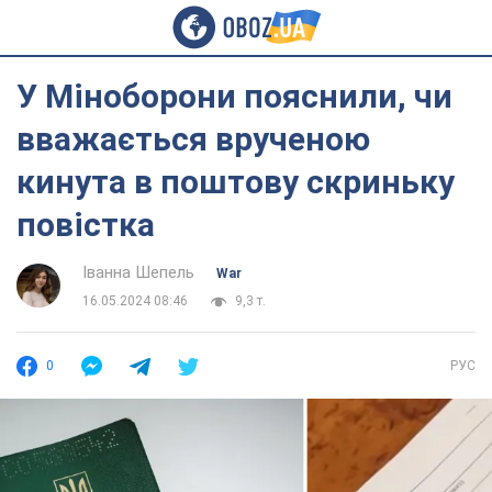
У Міноборони пояснили, чи
вважається врученою
кинута в поштову скриньку
повістка
Іванна Шепель
War
16.05.2024 08:46
9,3 т.
0
РУС