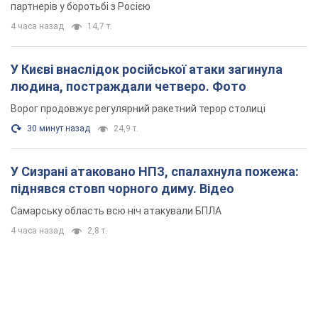
партнерів у боротьбі з Росією
4 часа назад
14,7 т.
У Києві внаслідок російської атаки загинула
людина, постраждали четверо. Фото
Ворог продовжує регулярний ракетний терор столиці
30 минут назад
24,9 т.
У Сизрані атаковано НПЗ, спалахнула пожежа:
піднявся стовп чорного диму. Відео
Самарську область всю ніч атакували БПЛА
4 часа назад
2,8 т.