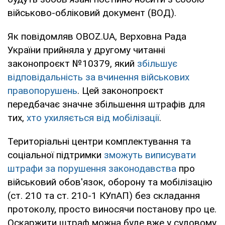
військово-обліковий документ (ВОД).
Як повідомляв OBOZ.UA, Верховна Рада
України прийняла у другому читанні
законопроєкт №10379, який
збільшує
відповідальність за вчинення військових
правопорушень
. Цей законопроєкт
передбачає значне збільшення штрафів для
тих,
хто ухиляється від мобілізації
.
Територіальні центри комплектування та
соціальної підтримки
зможуть виписувати
штрафи за порушення законодавства
про
військовий обов'язок, оборону та мобілізацію
(ст. 210 та ст. 210-1 КУпАП) без складання
протоколу, просто виносячи постанову про це.
Оскаржити штраф можна буде вже у судовому