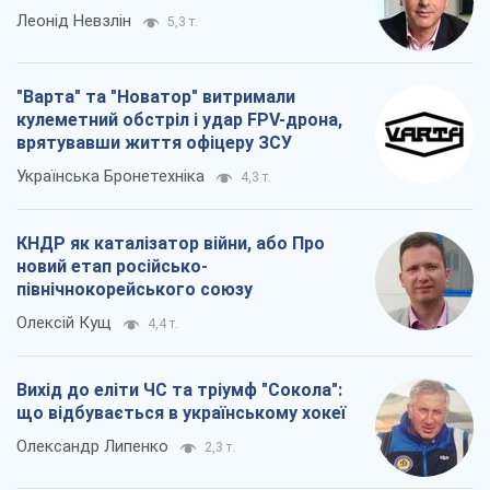
Леонід Невзлін
5,3 т.
"Варта" та "Новатор" витримали
кулеметний обстріл і удар FPV-дрона,
врятувавши життя офіцеру ЗСУ
Українська Бронетехніка
4,3 т.
КНДР як каталізатор війни, або Про
новий етап російсько-
північнокорейського союзу
Олексій Кущ
4,4 т.
Вихід до еліти ЧС та тріумф "Сокола":
що відбувається в українському хокеї
Олександр Липенко
2,3 т.