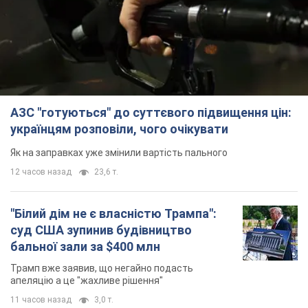
АЗС "готуються" до суттєвого підвищення цін:
українцям розповіли, чого очікувати
Як на заправках уже змінили вартість пального
12 часов назад
23,6 т.
"Білий дім не є власністю Трампа":
суд США зупинив будівництво
бальної зали за $400 млн
Трамп вже заявив, що негайно подасть
апеляцію а це "жахливе рішення"
11 часов назад
3,0 т.