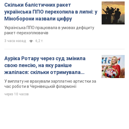
Скільки балістичних ракет
українська ППО перехопила в липні: у
Міноборони назвали цифру
Українська ППО працювала в умовах дефіциту
ракет-перехоплювачів
3 часа назад
6,2 т.
Ауріка Ротару через суд змінила
свою пенсію, на яку раніше
жалілася: скільки отримувала
співачка
У виплату не врахували зарплатню артистки за
час роботи в Чернівецькій філармонії
через 10 часов