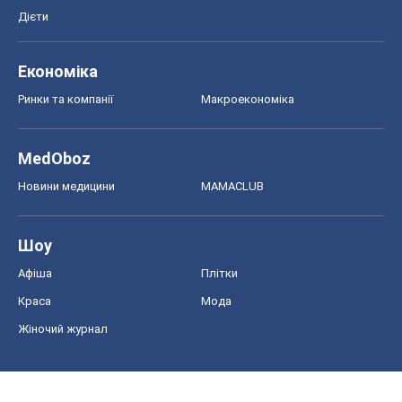
Дієти
Економіка
Ринки та компанії
Макроекономіка
MedOboz
Новини медицини
MAMACLUB
Шоу
Афіша
Плітки
Краса
Мода
Жіночий журнал