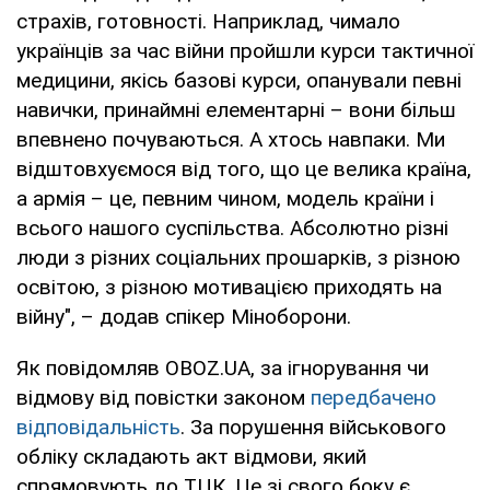
страхів, готовності. Наприклад, чимало
українців за час війни пройшли курси тактичної
медицини, якісь базові курси, опанували певні
навички, принаймні елементарні – вони більш
впевнено почуваються. А хтось навпаки. Ми
відштовхуємося від того, що це велика країна,
а армія – це, певним чином, модель країни і
всього нашого суспільства. Абсолютно різні
люди з різних соціальних прошарків, з різною
освітою, з різною мотивацією приходять на
війну", – додав спікер Міноборони.
Як повідомляв OBOZ.UA, за ігнорування чи
відмову від повістки законом
передбачено
відповідальність
. За порушення військового
обліку складають акт відмови, який
спрямовують до ТЦК. Це зі свого боку є