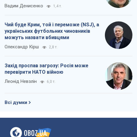
Вадим Денисенко
1,4 т.
Чий буде Крим, той і переможе (NSJ), а
українських футбольних чиновників
можуть назвати вбивцями
Олександр Кірш
2,8 т.
Захід проспав загрозу: Росія може
перевірити НАТО війною
Леонід Невзлін
6,0 т.
Всі думки