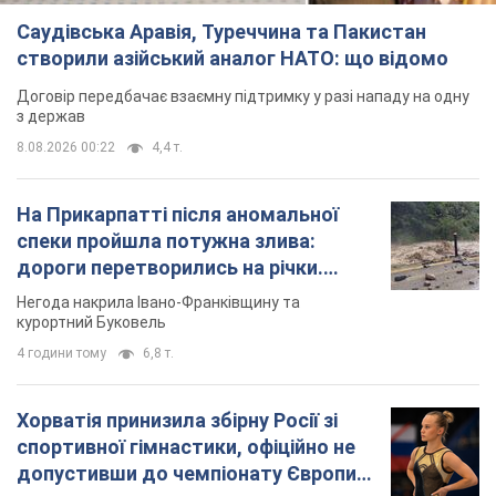
Саудівська Аравія, Туреччина та Пакистан
створили азійський аналог НАТО: що відомо
Договір передбачає взаємну підтримку у разі нападу на одну
з держав
8.08.2026 00:22
4,4 т.
На Прикарпатті після аномальної
спеки пройшла потужна злива:
дороги перетворились на річки.
Відео
Негода накрила Івано-Франківщину та
курортний Буковель
4 години тому
6,8 т.
Хорватія принизила збірну Росії зі
спортивної гімнастики, офіційно не
допустивши до чемпіонату Європи