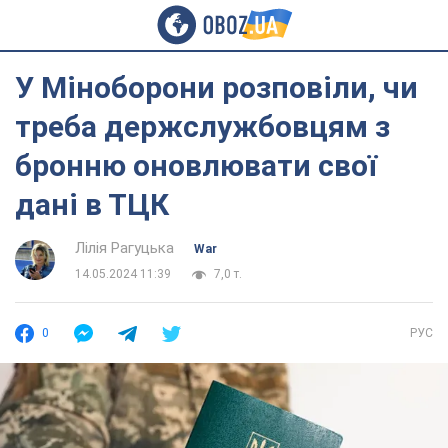
У Міноборони розповіли, чи
треба держслужбовцям з
бронню оновлювати свої
дані в ТЦК
Лілія Рагуцька
War
14.05.2024 11:39
7,0 т.
0
РУС