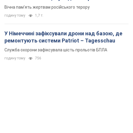
Вічна пам'ять жертвам російського терору
годину тому
1,7 т.
У Німеччині зафіксували дрони над базою, де
ремонтують системи Patriot – Tagesschau
Служба охорони зафіксувала шість прольотів БПЛА
годину тому
756