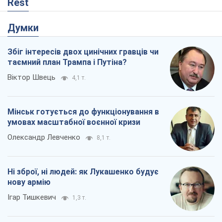
Rest
Думки
Збіг інтересів двох цинічних гравців чи
таємний план Трампа і Путіна?
Віктор Швець
4,1 т.
Мінськ готується до функціонування в
умовах масштабної воєнної кризи
Олександр Левченко
8,1 т.
Ні зброї, ні людей: як Лукашенко будує
нову армію
Ігар Тишкевич
1,3 т.