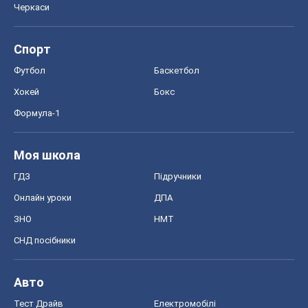
Черкаси
Спорт
Футбол
Баскетбол
Хокей
Бокс
Формула-1
Моя школа
ГДЗ
Підручники
Онлайн уроки
ДПА
ЗНО
НМТ
СНД посібники
Авто
Тест Драйв
Електромобілі