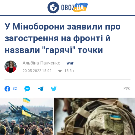
У Міноборони заявили про
загострення на фронті й
назвали "гарячі" точки
Альбіна Панченко
War
20.05.2022 18:02
18,3 т.
32
РУС