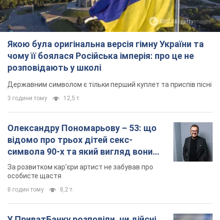
Якою була оригінальна версія гімну України та
чому її боялася Російська імперія: про це не
розповідають у школі
Державним символом є тільки перший куплет та приспів пісні
3 години тому
12,5 т.
Олександру Пономарьову – 53: що
відомо про трьох дітей секс-
символа 90-х та який вигляд вони
мають
За розвитком кар'єри артист не забував про
особисте щастя
8 годин тому
8,2 т.
У ПриватБанку розповіли, чи дійсні