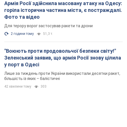
Армія Росії здійснила масовану атаку на Одесу:
горіла історична частина міста, є постраждалі.
Фото та відео
Для терору ворог застосував ракети та дрони
2 години тому
51,3 т.
"Воюють проти продовольчої безпеки світу!"
Зеленський заявив, що армія Росії знову цілила
у порт в Одесі
Лише за тиждень проти України використали десятки ракет,
більшість із яких – балістичні
42 хвилини тому
303