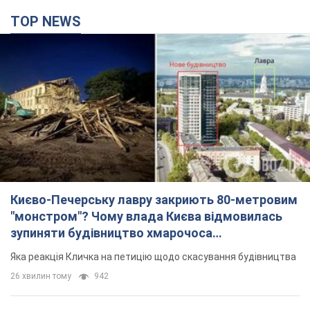
TOP NEWS
Києво-Печерську лавру закриють 80-метровим
"монстром"? Чому влада Києва відмовилась
зупиняти будівництво хмарочоса
"московського вірянина"
Яка реакція Кличка на петицію щодо скасування будівництва
26 хвилин тому
942