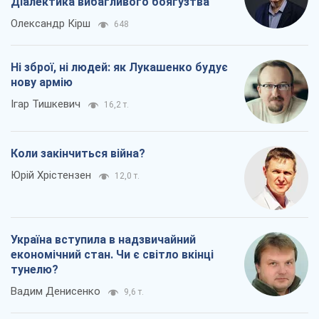
Діалектика вибагливого боягузтва
Олександр Кірш
648
Ні зброї, ні людей: як Лукашенко будує
нову армію
Ігар Тишкевич
16,2 т.
Коли закінчиться війна?
Юрій Хрістензен
12,0 т.
Україна вступила в надзвичайний
економічний стан. Чи є світло вкінці
тунелю?
Вадим Денисенко
9,6 т.