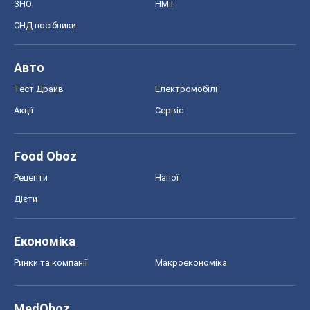
ЗНО
НМТ
СНД посібники
Авто
Тест Драйв
Електромобілі
Акції
Сервіс
Food Oboz
Рецепти
Напої
Дієти
Економіка
Ринки та компанії
Макроекономіка
MedOboz