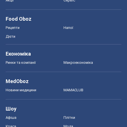
Акції
Сервіс
Food Oboz
Рецепти
Напої
Дієти
Економіка
Ринки та компанії
Макроекономіка
MedOboz
Новини медицини
MAMACLUB
Шоу
Афіша
Плітки
Краса
Мода