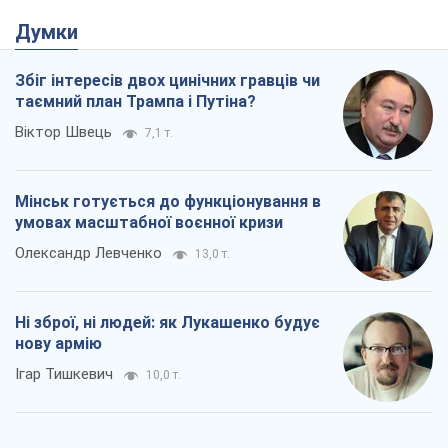
Думки
Збіг інтересів двох цинічних гравців чи
таємний план Трампа і Путіна?
Віктор Швець
7,1 т.
Мінськ готується до функціонування в
умовах масштабної воєнної кризи
Олександр Левченко
13,0 т.
Ні зброї, ні людей: як Лукашенко будує
нову армію
Ігар Тишкевич
10,0 т.