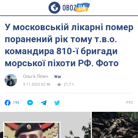
У московській лікарні помер
поранений рік тому т.в.о.
командира 810-ї бригади
морської піхоти РФ. Фото
Ольга Ліпич
War
9.11.2023 02:46
21,7 т.
196
РУС