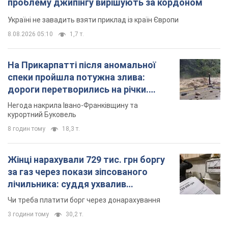
проблему джипінгу вирішують за кордоном
Україні не завадить взяти приклад із країн Європи
8.08.2026 05:10
1,7 т.
На Прикарпатті після аномальної
спеки пройшла потужна злива:
дороги перетворились на річки.
Відео
Негода накрила Івано-Франківщину та
курортний Буковель
8 годин тому
18,3 т.
Жінці нарахували 729 тис. грн боргу
за газ через покази зіпсованого
лічильника: суддя ухвалив
неочікуване рішення
Чи треба платити борг через донарахування
3 години тому
30,2 т.