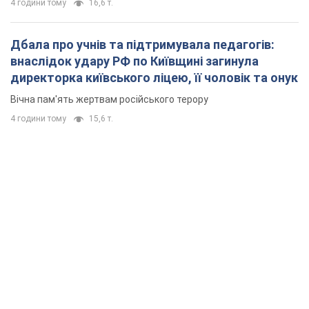
4 години тому
16,6 т.
Дбала про учнів та підтримувала педагогів:
внаслідок удару РФ по Київщині загинула
директорка київського ліцею, її чоловік та онук
Вічна пам'ять жертвам російського терору
4 години тому
15,6 т.