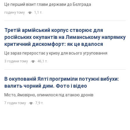
Це перший візит глави держави до Бєлграда
годину тому
1,1 т.
Третій армійський корпус створює для
російських окупантів на Лиманському напрямку
критичний дискомфорт: як це вдалося
Це зараз переростає у кризу для всього угруповання
3 години тому
46,1 т.
В окупованій Ялті прогриміли потужні вибухи:
валить чорний дим. Фото і відео
Місто, ймовірно, опинилося під атакою дронів
7 годин тому
7,9 т.