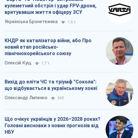
кулеметний обстріл і удар FPV-дрона,
врятувавши життя офіцеру ЗСУ
Українська Бронетехніка
1,6 т.
КНДР як каталізатор війни, або Про
новий етап російсько-
північнокорейського союзу
Олексій Кущ
1,7 т.
Вихід до еліти ЧС та тріумф "Сокола":
що відбувається в українському хокеї
Олександр Липенко
660
Що очікує українців у 2026–2028 роках?
Головні висновки з нових прогнозів від
НБУ