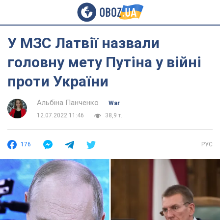
У МЗС Латвії назвали
головну мету Путіна у війні
проти України
Альбіна Панченко
War
12.07.2022 11:46
38,9 т.
176
РУС