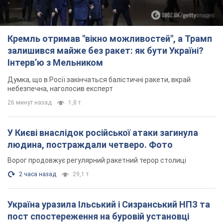
Кремль отримав "вікно можливостей", а Трамп
залишився майже без ракет: як бути Україні?
Інтерв’ю з Мельником
Думка, що в Росії закінчаться балістичні ракети, вкрай
небезпечна, наголосив експерт
26 минут назад
1,8 т.
У Києві внаслідок російської атаки загинула
людина, постраждали четверо. Фото
Ворог продовжує регулярний ракетний терор столиці
2 часа назад
29,1 т.
Україна уразила Ільський і Сизранський НПЗ та
пост спостереження на буровій установці