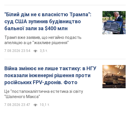
"Білий дім не є власністю Трампа":
суд США зупинив будівництво
бальної зали за $400 млн
Трамп вже заявив, що негайно подасть
апеляцію а це "жахливе рішення"
7.08.2026 23:54
3,5 т.
Війна змінює не лише тактику: в НГУ
показали інженерні рішення проти
російських FPV-дронів. Фото
Це "постапокаліптична естетика зі світу
"Шаленого Макса"
7.08.2026 23:47
10,1 т.