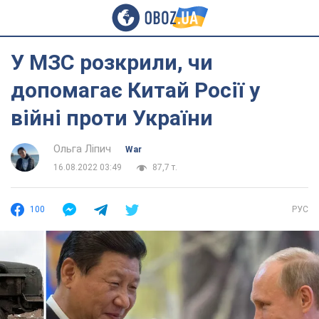
У МЗС розкрили, чи
допомагає Китай Росії у
війні проти України
Ольга Ліпич
War
16.08.2022 03:49
87,7 т.
100
РУС