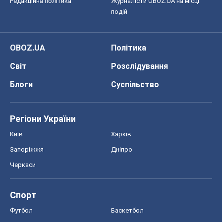
Редакційна політика
Журналісти OBOZ.UA на місці
подій
OBOZ.UA
Політика
Світ
Розслідування
Блоги
Суспільство
Регіони України
Київ
Харків
Запоріжжя
Дніпро
Черкаси
Спорт
Футбол
Баскетбол