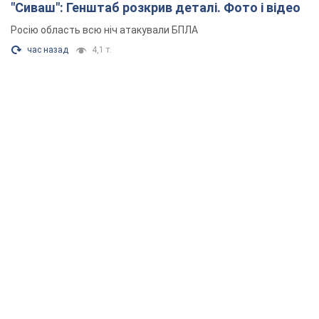
"Сиваш": Генштаб розкрив деталі. Фото і відео
Росію область всю ніч атакували БПЛА
час назад
4,1 т.