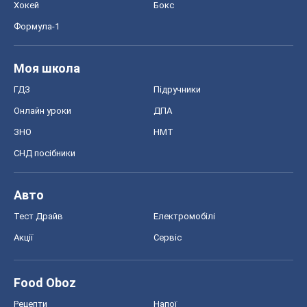
Хокей
Бокс
Формула-1
Моя школа
ГДЗ
Підручники
Онлайн уроки
ДПА
ЗНО
НМТ
СНД посібники
Авто
Тест Драйв
Електромобілі
Акції
Сервіс
Food Oboz
Рецепти
Напої