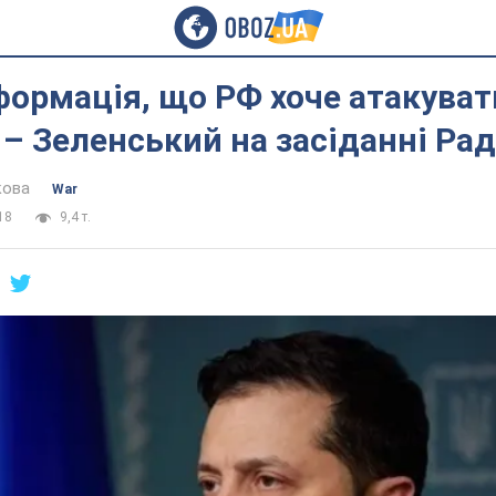
нформація, що РФ хоче атакуват
 – Зеленський на засіданні Ра
кова
War
18
9,4 т.