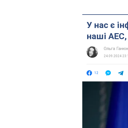
У нас є і
наші АЕС,
Ольга Ганю
24.09.2024 23:
12