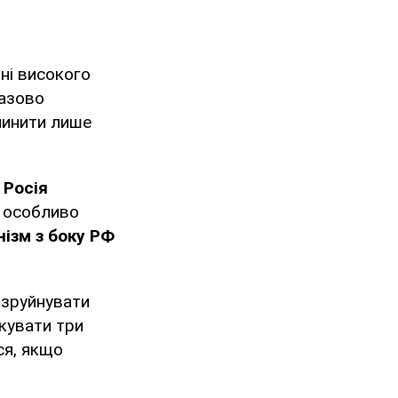
нні високого
разово
пинити лише
.
Росія
о особливо
нізм з боку РФ
 зруйнувати
акувати три
ся, якщо