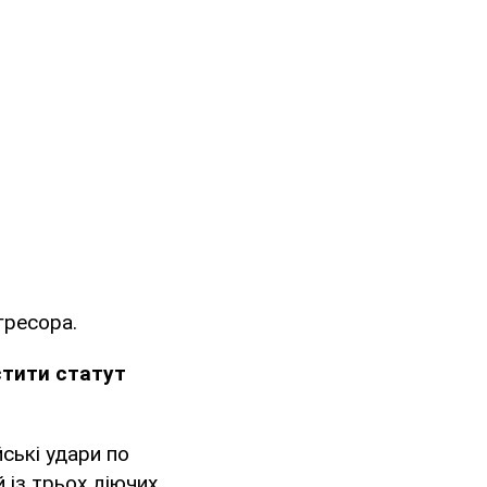
гресора.
стити статут
ські удари по
 із трьох діючих