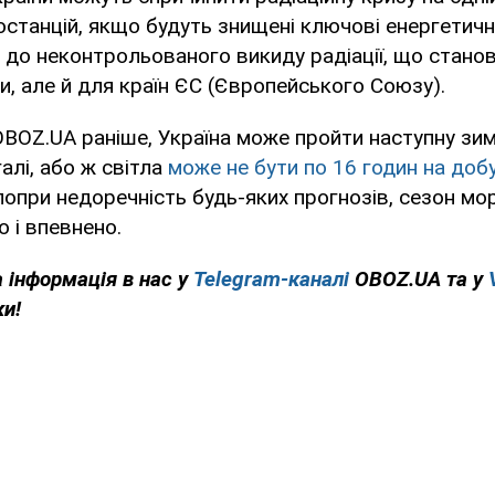
станцій, якщо будуть знищені ключові енергетичні 
до неконтрольованого викиду радіації, що станов
и, але й для країн ЄС (Європейського Союзу).
BOZ.UA раніше, Україна може пройти наступну зим
алі, або ж світла
може не бути по 16 годин на доб
а попри недоречність будь-яких прогнозів, сезон мо
о і впевнено.
 інформація в нас у
Telegram-каналі
OBOZ.UA та у
ки!