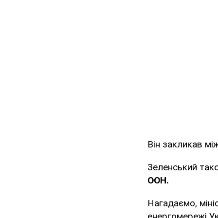
Він закликав мі
Зеленський так
ООН.
Нагадаємо, міні
енергомережі Ук