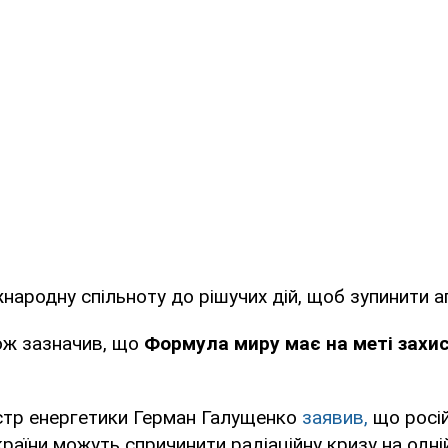
жнародну спільноту до рішучих дій, щоб зупинити а
ож зазначив, що
Формула миру має на меті захи
стр енергетики Герман Галущенко
заявив,
що росій
раїни можуть спричинити радіаційну кризу на одній