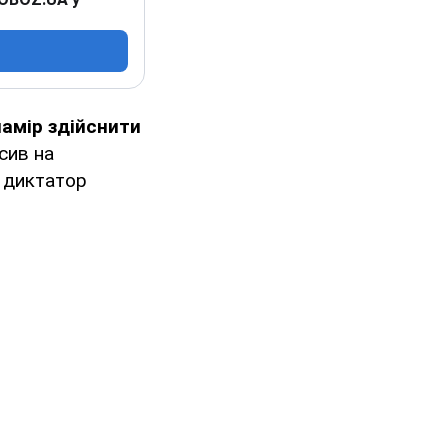
намір здійснити
сив на
й диктатор