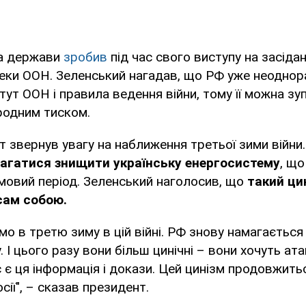
ва держави
зробив
під час свого виступу на засіда
пеки ООН. Зеленський нагадав, що РФ уже неодно
ут ООН і правила ведення війни, тому її можна зу
родним тиском.
 звернув увагу на наближення третьої зими війни
агатися знищити українську енергосистему
, щ
мовий період. Зеленський наголосив, що
такий ци
сам собою.
мо в третю зиму в цій війні. РФ знову намагається
 І цього разу вони більш цинічні – вони хочуть ат
с є ця інформація і докази. Цей цинізм продовжить
сії", – сказав президент.