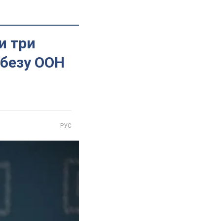
и три
дбезу ООН
РУС