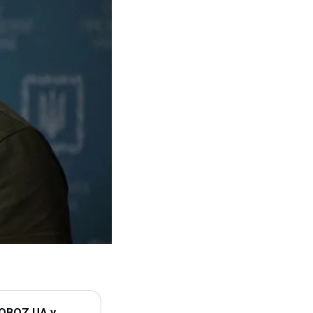
 OBOZ.UA у