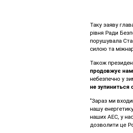
Таку заяву гла
рівня Ради Без
порушувала Стат
силою та міжна
Також президент
продовжує нам
небезпечно у зи
не зупиниться 
"Зараз ми входи
нашу енергетику.
наших АЕС, у на
дозволити це Ро