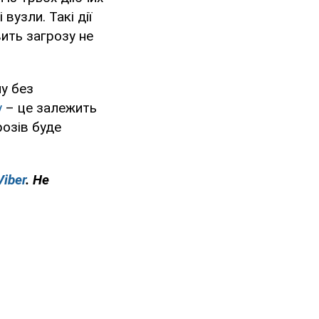
вузли. Такі дії
ить загрозу не
у без
у
– це залежить
розів буде
Viber
. Не