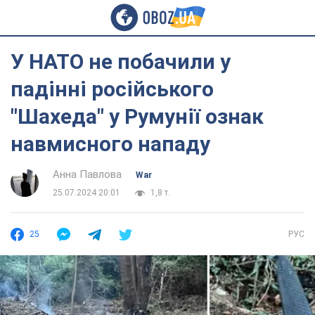
У НАТО не побачили у
падінні російського
"Шахеда" у Румунії ознак
навмисного нападу
Анна Павлова
War
25.07.2024 20:01
1,8 т.
25
РУС