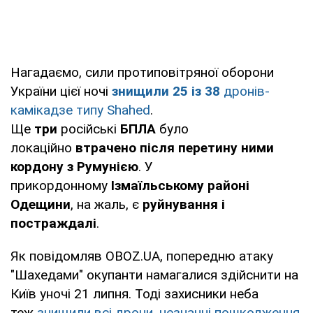
Нагадаємо, сили протиповітряної оборони
України цієї ночі
знищили 25 із 38
дронів-
камікадзе типу Shahed
.
Ще
три
російські
БПЛА
було
локаційно
втрачено після перетину ними
кордону з Румунією
. У
прикордонному
Ізмаїльському районі
Одещини
, на жаль, є
руйнування і
постраждалі
.
Як повідомляв OBOZ.UA, попередню атаку
"Шахедами" окупанти намагалися здійснити на
Київ уночі 21 липня. Тоді захисники неба
теж
знищили всі дрони, незначні пошкодження