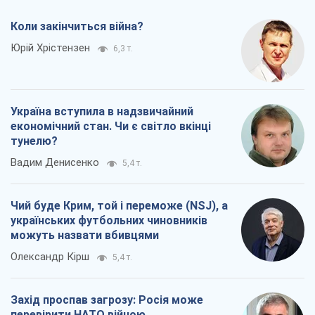
Коли закінчиться війна?
Юрій Хрістензен
6,3 т.
Україна вступила в надзвичайний
економічний стан. Чи є світло вкінці
тунелю?
Вадим Денисенко
5,4 т.
Чий буде Крим, той і переможе (NSJ), а
українських футбольних чиновників
можуть назвати вбивцями
Олександр Кірш
5,4 т.
Захід проспав загрозу: Росія може
перевірити НАТО війною