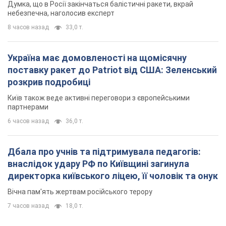
Думка, що в Росії закінчаться балістичні ракети, вкрай
небезпечна, наголосив експерт
8 часов назад
33,0 т.
Україна має домовленості на щомісячну
поставку ракет до Patriot від США: Зеленський
розкрив подробиці
Київ також веде активні переговори з європейськими
партнерами
6 часов назад
36,0 т.
Дбала про учнів та підтримувала педагогів:
внаслідок удару РФ по Київщині загинула
директорка київського ліцею, її чоловік та онук
Вічна пам'ять жертвам російського терору
7 часов назад
18,0 т.