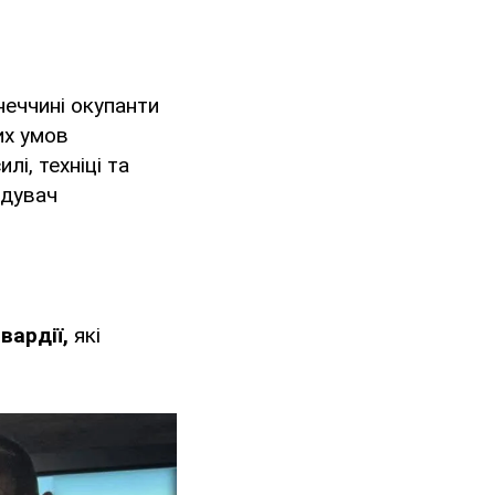
неччині окупанти
их умов
і, техніці та
дувач
вардії,
які