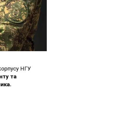
 корпусу НГУ
нту та
ика.