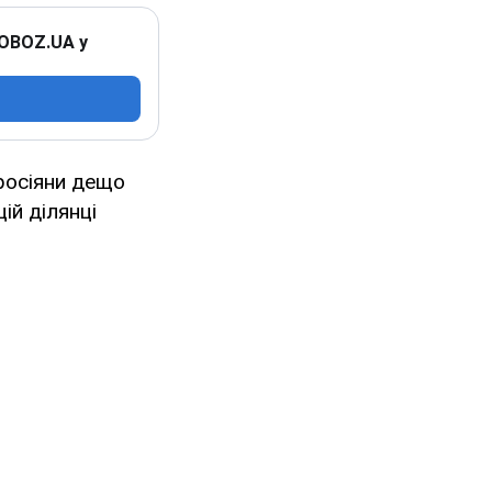
 OBOZ.UA у
росіяни дещо
ій ділянці