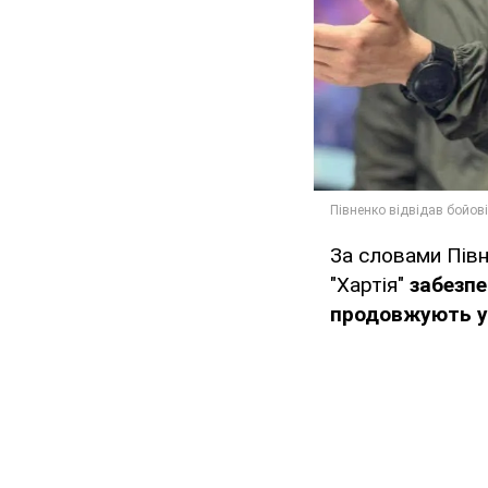
За словами Півн
"Хартія"
забезп
продовжують уд