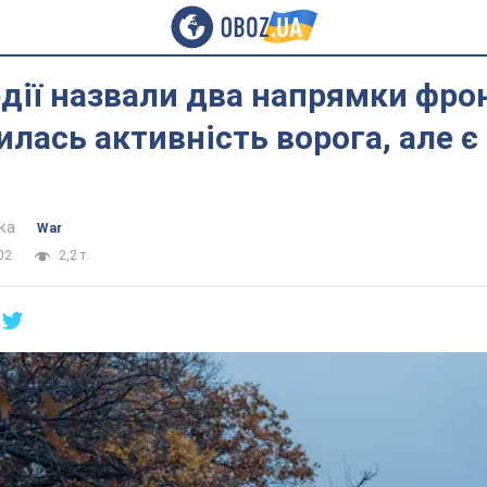
дії назвали два напрямки фрон
илась активність ворога, але є
ка
War
02
2,2 т.