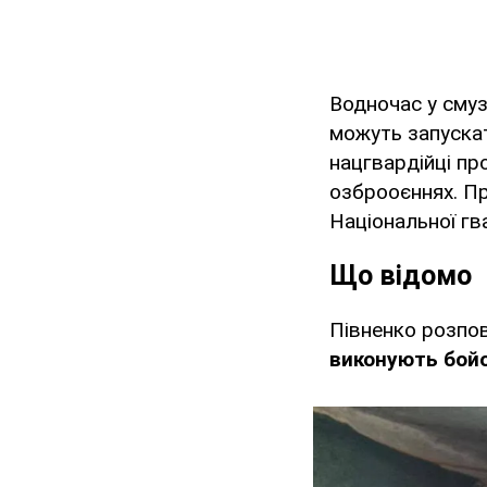
Водночас у смуз
можуть запускат
нацгвардійці пр
озброоєннях. Пр
Національної гв
Що відомо
Півненко розпо
виконують бой