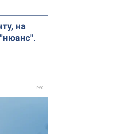
ту, на
 "нюанс".
РУС