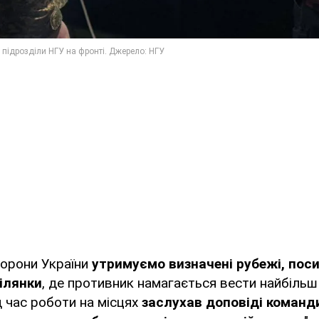
борони України
утримуємо визначені рубежі, по
ілянки
, де противник намагається вести найбільш 
д час роботи на місцях
заслухав доповіді команди