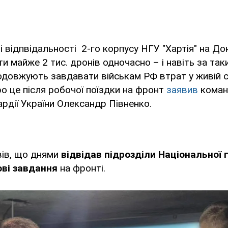
і відпвідальності 2-го корпусу НГУ "Хартія" на До
и майже 2 тис. дронів одночасно – і навіть за так
одовжують завдавати військам РФ втрат у живій сил
о це після робочої поїздки на фронт
заявив
коман
ардії України Олександр Півненко.
вів, що днями
відвідав підрозділи Національної г
ові завдання
на фронті.