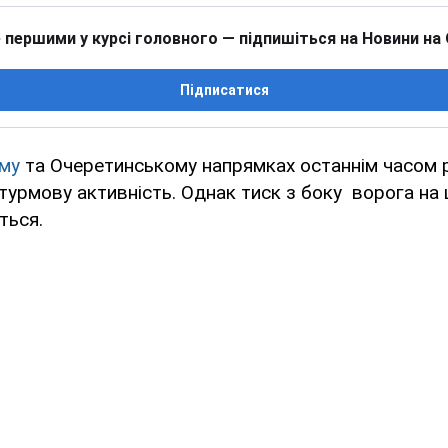
 першими у курсі головного — підпишіться на Новини на
Підписатися
ому
та Очеретинському напрямках останнім часом 
урмову активність. Однак тиск з боку ворога на ц
ться.