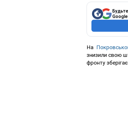
Будьте
Google
На
Покровськ
знизили свою шт
фронту зберігає