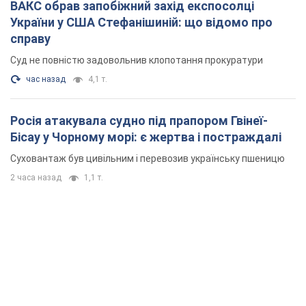
ВАКС обрав запобіжний захід експосолці
України у США Стефанішиній: що відомо про
справу
Суд не повністю задовольнив клопотання прокуратури
час назад
4,1 т.
Росія атакувала судно під прапором Гвінеї-
Бісау у Чорному морі: є жертва і постраждалі
Суховантаж був цивільним і перевозив українську пшеницю
2 часа назад
1,1 т.