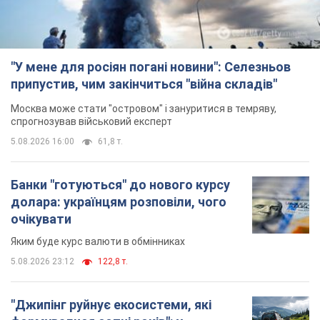
"У мене для росіян погані новини": Селезньов
припустив, чим закінчиться "війна складів"
Москва може стати "островом" і зануритися в темряву,
спрогнозував військовий експерт
5.08.2026 16:00
61,8 т.
Банки "готуються" до нового курсу
долара: українцям розповіли, чого
очікувати
Яким буде курс валюти в обмінниках
5.08.2026 23:12
122,8 т.
"Джипінг руйнує екосистеми, які