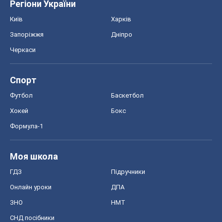
Регіони України
Київ
Харків
Запоріжжя
Дніпро
Черкаси
Спорт
Футбол
Баскетбол
Хокей
Бокс
Формула-1
Моя школа
ГДЗ
Підручники
Онлайн уроки
ДПА
ЗНО
НМТ
СНД посібники