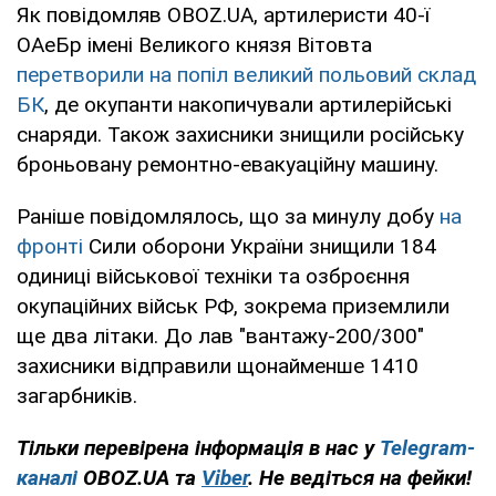
Як повідомляв OBOZ.UA, артилеристи 40-ї
ОАеБр імені Великого князя Вітовта
перетворили на попіл великий польовий склад
БК
, де окупанти накопичували артилерійські
снаряди. Також захисники знищили російську
броньовану ремонтно-евакуаційну машину.
Раніше повідомлялось, що за минулу добу
на
фронті
Сили оборони України знищили 184
одиниці військової техніки та озброєння
окупаційних військ РФ, зокрема приземлили
ще два літаки. До лав "вантажу-200/300"
захисники відправили щонайменше 1410
загарбників.
Тільки
перевірена інформація в нас у
Telegram-
каналі
OBOZ.UA та
Viber
. Не ведіться на фейки!