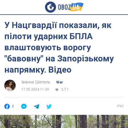
У Нацгвардії показали, як
пілоти ударних БПЛА
влаштовують ворогу
"бавовну" на Запорізькому
напрямку. Відео
Іванна Шепель
War
17.05.2024 11:39
3,7 т.
2
РУС