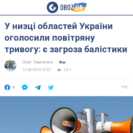
У низці областей України
оголосили повітряну
тривогу: є загроза балістики
Олег Тимченко
War
12.08.2024 18:32
3,8 т.
0
РУС