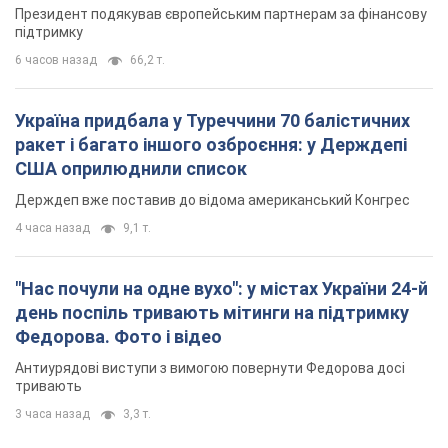
Президент подякував європейським партнерам за фінансову
підтримку
6 часов назад
66,2 т.
Україна придбала у Туреччини 70 балістичних
ракет і багато іншого озброєння: у Держдепі
США оприлюднили список
Держдеп вже поставив до відома американський Конгрес
4 часа назад
9,1 т.
"Нас почули на одне вухо": у містах України 24-й
день поспіль тривають мітинги на підтримку
Федорова. Фото і відео
Антиурядові виступи з вимогою повернути Федорова досі
тривають
3 часа назад
3,3 т.