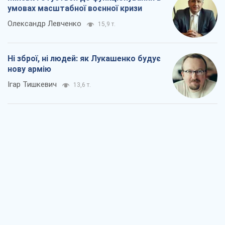
умовах масштабної воєнної кризи
Олександр Левченко
15,9 т.
Ні зброї, ні людей: як Лукашенко будує
нову армію
Ігар Тишкевич
13,6 т.