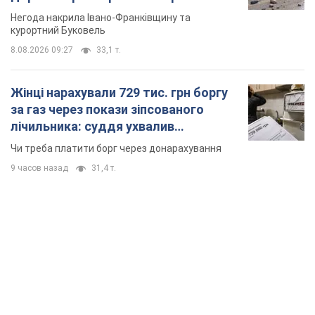
Відео
Негода накрила Івано-Франківщину та
курортний Буковель
8.08.2026 09:27
33,1 т.
Жінці нарахували 729 тис. грн боргу
за газ через покази зіпсованого
лічильника: суддя ухвалив
неочікуване рішення
Чи треба платити борг через донарахування
9 часов назад
31,4 т.