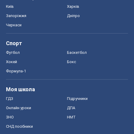
Київ
Харків
Запоріжжя
Дніпро
Черкаси
Спорт
Футбол
Баскетбол
Хокей
Бокс
Формула-1
Моя школа
ГДЗ
Підручники
Онлайн уроки
ДПА
ЗНО
НМТ
СНД посібники