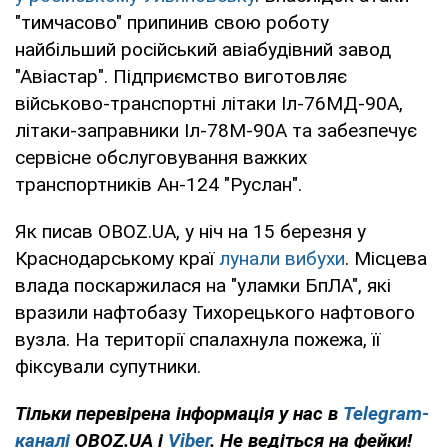
"тимчасово" припинив свою роботу
найбільший російський авіабудівний завод
"Авіастар". Підприємство виготовляє
військово-транспортні літаки Іл‑76МД‑90А,
літаки-заправники Іл‑78М‑90А та забезпечує
сервісне обслуговування важких
транспортників Ан‑124 "Руслан".
Як писав OBOZ.UA, у ніч на 15 березня у
Краснодарському краї
лунали вибухи
. Місцева
влада поскаржилася на "уламки БпЛА", які
вразили нафтобазу Тихорецького нафтового
вузла. На території спалахнула пожежа, її
фіксували супутники.
Тільки
перевірена інформація у нас в
Telegram-
каналі
OBOZ.UA і
Viber
. Не ведіться на фейки!