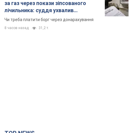
за газ через покази зіпсованого
лічильника: суддя ухвалив
неочікуване рішення
Чи треба платити борг через донарахування
8 часов назад
31,2 т.