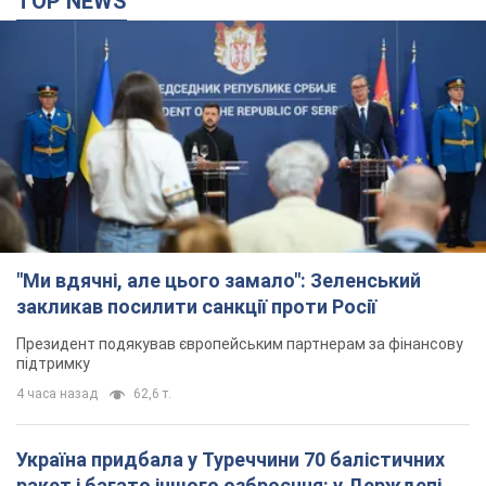
TOP NEWS
"Ми вдячні, але цього замало": Зеленський
закликав посилити санкції проти Росії
Президент подякував європейським партнерам за фінансову
підтримку
4 часа назад
62,6 т.
Україна придбала у Туреччини 70 балістичних
ракет і багато іншого озброєння: у Держдепі