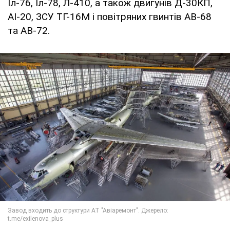
Іл-76, Іл-78, Л-410, а також двигунів Д-30КП,
АІ-20, ЗСУ ТГ-16М і повітряних гвинтів АВ-68
та АВ-72.